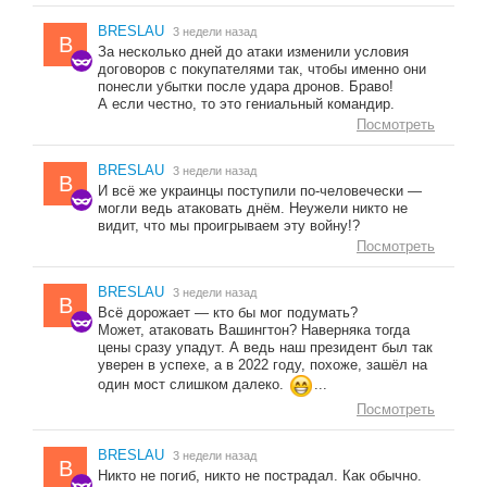
BRESLAU
3 недели назад
B
За несколько дней до атаки изменили условия
договоров с покупателями так, чтобы именно они
понесли убытки после удара дронов. Браво!
А если честно, то это гениальный командир.
Посмотреть
BRESLAU
3 недели назад
B
И всё же украинцы поступили по-человечески —
могли ведь атаковать днём. Неужели никто не
видит, что мы проигрываем эту войну!?
Посмотреть
BRESLAU
3 недели назад
B
Всё дорожает — кто бы мог подумать?
Может, атаковать Вашингтон? Наверняка тогда
цены сразу упадут. А ведь наш президент был так
уверен в успехе, а в 2022 году, похоже, зашёл на
один мост слишком далеко.
...
Посмотреть
BRESLAU
3 недели назад
B
Никто не погиб, никто не пострадал. Как обычно.