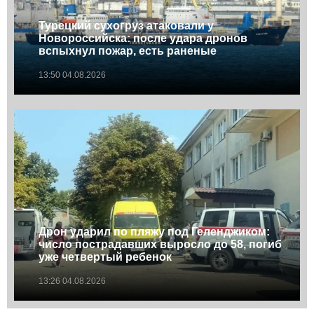
Турецкий сухогруз атаковали у
Новороссийска: после удара дронов
вспыхнул пожар, есть раненые
13:50 04.08.2026
Дрон ударил по пляжу под Геленджиком:
число пострадавших выросло до 58, погиб
уже четвертый ребенок
13:26 04.08.2026