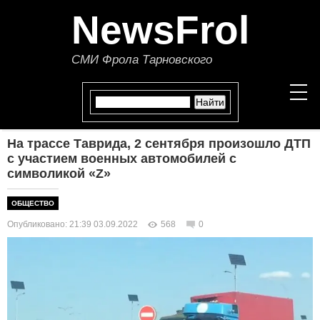
NewsFrol
СМИ Фрола Тарновского
На трассе Таврида, 2 сентября произошло ДТП
НОВОСТИ
с участием военных автомобилей с
символикой «Z»
СТАТЬИ
ОБЩЕСТВО
ПОЛИТИКА
Опубликовано: 21:39 03.09.2022
568
0
ЭКОНОМИКА
В МИРЕ
ОБЩЕСТВО