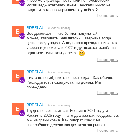
И всё же украинцы поступили по-человечески —
могли ведь атаковать днём. Неужели никто не
видит, что мы проигрываем эту войну!?
Посмотреть
BRESLAU
3 недели назад
B
Всё дорожает — кто бы мог подумать?
Может, атаковать Вашингтон? Наверняка тогда
цены сразу упадут. А ведь наш президент был так
уверен в успехе, а в 2022 году, похоже, зашёл на
один мост слишком далеко.
...
Посмотреть
BRESLAU
3 недели назад
B
Никто не погиб, никто не пострадал. Как обычно.
Расходитесь, пожалуйста, по домам. Мы
побеждаем.
Посмотреть
BRESLAU
3 недели назад
B
Трудно не согласиться. Россия в 2021 году и
Россия в 2026 году — это два разных государства.
Мы на грани краха. Как говорят греки: на
наклонённое дерево каждая коза запрыгнет.
Посмотреть