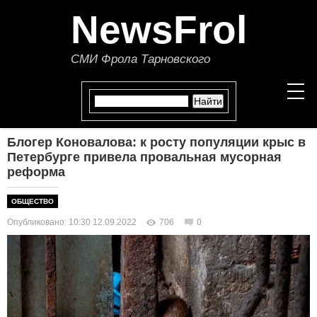
NewsFrol
СМИ Фрола Тарновского
Блогер Коновалова: к росту популяции крыс в
НОВОСТИ
Петербурге привела провальная мусорная
реформа
СТАТЬИ
ОБЩЕСТВО
ПОЛИТИКА
Опубликовано: 10:30 12.09.2022
706
0
ЭКОНОМИКА
В МИРЕ
ОБЩЕСТВО