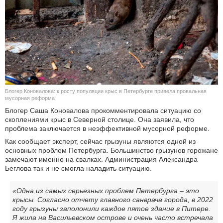
КУЛЬТУРА
НАУКА
СПОРТ
ШОУ-БИЗНЕС
Блогер Коновалова: к росту популяции крыс в Петербурге привела провальная
мусорная реформа
АВТО И МОТО
Блогер Саша Коновалова прокомментировала ситуацию со
скоплениями крыс в Северной столице. Она заявила, что
проблема заключается в неэффективной мусорной реформе.
ЭГОИЗМ
Как сообщает эксперт, сейчас грызуны являются одной из
основных проблем Петербурга. Большинство грызунов горожане
БЛОГ
замечают именно на свалках. Администрация Александра
Беглова так и не смогла наладить ситуацию.
«Одна из самых серьезных проблем Петербурга – это
крысы. Согласно отчету главного санврача города, в 2022
году грызуны заполонили каждое пятое здание в Питере.
Я жила на Васильевском острове и очень часто встречала