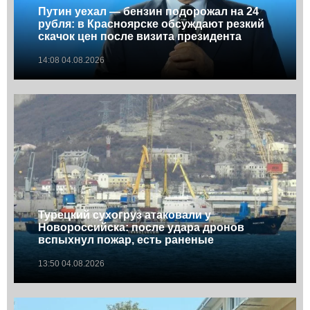
Путин уехал — бензин подорожал на 24
рубля: в Красноярске обсуждают резкий
скачок цен после визита президента
14:08 04.08.2026
Турецкий сухогруз атаковали у
Новороссийска: после удара дронов
вспыхнул пожар, есть раненые
13:50 04.08.2026