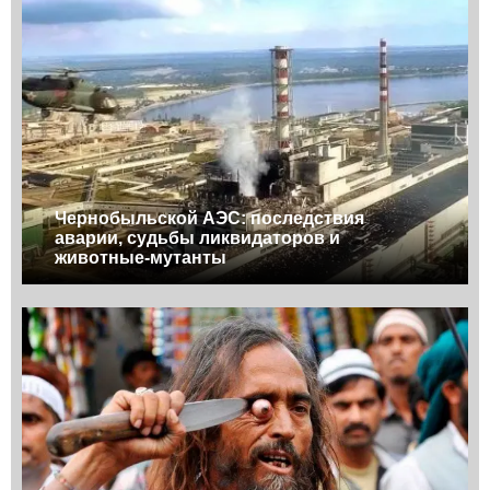
Чернобыльской АЭС: последствия
аварии, судьбы ликвидаторов и
животные-мутанты