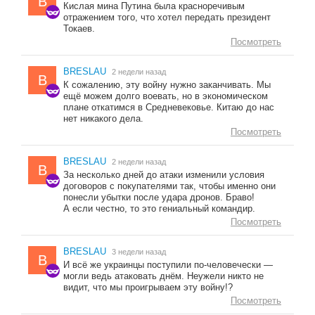
B
Кислая мина Путина была красноречивым
отражением того, что хотел передать президент
Токаев.
Посмотреть
BRESLAU
2 недели назад
B
К сожалению, эту войну нужно заканчивать. Мы
ещё можем долго воевать, но в экономическом
плане откатимся в Средневековье. Китаю до нас
нет никакого дела.
Посмотреть
BRESLAU
2 недели назад
B
За несколько дней до атаки изменили условия
договоров с покупателями так, чтобы именно они
понесли убытки после удара дронов. Браво!
А если честно, то это гениальный командир.
Посмотреть
BRESLAU
3 недели назад
B
И всё же украинцы поступили по-человечески —
могли ведь атаковать днём. Неужели никто не
видит, что мы проигрываем эту войну!?
Посмотреть