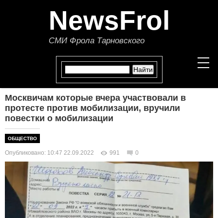
NewsFrol
СМИ Фрола Тарновского
Москвичам которые вчера участвовали в
НОВОСТИ
протесте против мобилизации, вручили
повестки о мобилизации
СТАТЬИ
ОБЩЕСТВО
ПОЛИТИКА
Опубликовано: 10:47 22.09.2022
991
0
ЭКОНОМИКА
В МИРЕ
ОБЩЕСТВО