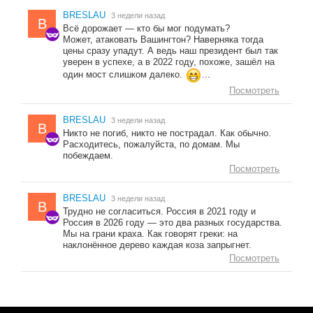
BRESLAU
3 недели назад
B
Всё дорожает — кто бы мог подумать?
Может, атаковать Вашингтон? Наверняка тогда
цены сразу упадут. А ведь наш президент был так
уверен в успехе, а в 2022 году, похоже, зашёл на
один мост слишком далеко.
...
Посмотреть
BRESLAU
3 недели назад
B
Никто не погиб, никто не пострадал. Как обычно.
Расходитесь, пожалуйста, по домам. Мы
побеждаем.
Посмотреть
BRESLAU
3 недели назад
B
Трудно не согласиться. Россия в 2021 году и
Россия в 2026 году — это два разных государства.
Мы на грани краха. Как говорят греки: на
наклонённое дерево каждая коза запрыгнет.
Посмотреть