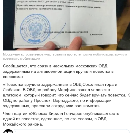
КУЛЬТУРА
НАУКА
СПОРТ
ШОУ-БИЗНЕС
Москвичам которые вчера участвовали в протесте против мобилизации, вручили
повестки о мобилизации
АВТО И МОТО
Сообщается, что сразу в нескольких московских ОВД
задержанным на антивоенной акции вручили повестки в
военкомат.
ЭГОИЗМ
«Повестки вручили задержанным в ОВД Соколиная гора и
Люблино. В ОВД по району Марфино зашел человек в
БЛОГ
штатском, который говорит, что сейчас будет вручать повестки. К
ОВД по району Проспект Вернадского, по информации
задержанных, приехали сотрудники военкомата».
Член партии «Яблоко» Кирилл Гончаров опубликовал фото
одной из повесток, сделанное, по его словам, в ОВД
Можайского района.