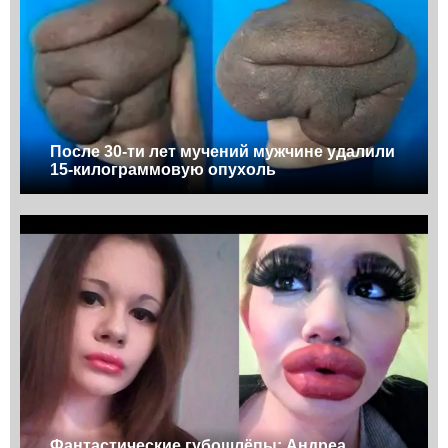
После 30-ти лет мучений мужчине удалили
15-килограммовую опухоль
Фантастические губошлёпы: Андреа