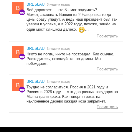
BRESLAU
3 недели назад
B
Всё дорожает — кто бы мог подумать?
Может, атаковать Вашингтон? Наверняка тогда
цены сразу упадут. А ведь наш президент был так
уверен в успехе, а в 2022 году, похоже, зашёл на
один мост слишком далеко.
...
Посмотреть
BRESLAU
3 недели назад
B
Никто не погиб, никто не пострадал. Как обычно.
Расходитесь, пожалуйста, по домам. Мы
побеждаем.
Посмотреть
BRESLAU
3 недели назад
B
Трудно не согласиться. Россия в 2021 году и
Россия в 2026 году — это два разных государства.
Мы на грани краха. Как говорят греки: на
наклонённое дерево каждая коза запрыгнет.
Посмотреть