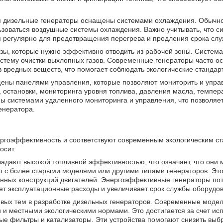
я дизельные генераторы оснащены системами охлаждения. Обычно
ьзоваться воздушные системы охлаждения. Важно учитывать, что с
 регулярно для предотвращения перегрева и продления срока слу
зы, которые нужно эффективно отводить из рабочей зоны. Систем
систему очистки выхлопных газов. Современные генераторы часто 
вредных веществ, что помогает соблюдать экологические стандар
ены панелями управления, которые позволяют мониторить и управ
, остановки, мониторинга уровня топлива, давления масла, темпер
ы системами удаленного мониторинга и управления, что позволяе
енератора.
ргоэффективность и соответствуют современным экологическим ст
осит.
дают высокой топливной эффективностью, что означает, что они 
 с более старыми моделями или другими типами генераторов. Это
анных конструкций двигателей. Энергоэффективные генераторы п
ает эксплуатационные расходы и увеличивает срок службы оборудо
чевых тем в разработке дизельных генераторов. Современные модел
и местными экологическими нормами. Это достигается за счет ис
вые фильтры и катализаторы. Эти устройства помогают снизить выб