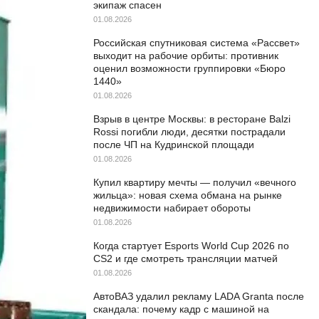
экипаж спасен
01.08.2026
Российская спутниковая система «Рассвет»
выходит на рабочие орбиты: противник
оценил возможности группировки «Бюро
1440»
01.08.2026
Взрыв в центре Москвы: в ресторане Balzi
Rossi погибли люди, десятки пострадали
после ЧП на Кудринской площади
01.08.2026
Купил квартиру мечты — получил «вечного
жильца»: новая схема обмана на рынке
недвижимости набирает обороты
01.08.2026
Когда стартует Esports World Cup 2026 по
CS2 и где смотреть трансляции матчей
01.08.2026
АвтоВАЗ удалил рекламу LADA Granta после
скандала: почему кадр с машиной на