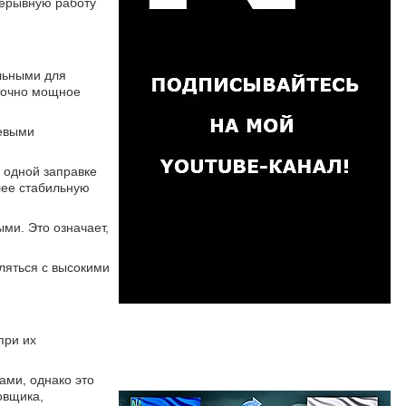
рерывную работу
льными для
аточно мощное
чевыми
 одной заправке
лее стабильную
ми. Это означает,
ляться с высокими
при их
ами, однако это
овщика,