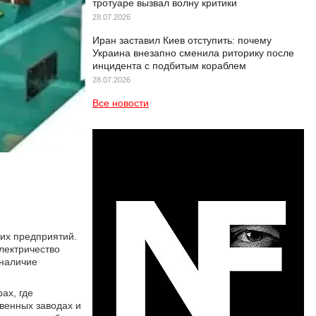
тротуаре вызвал волну критики
28.07.2026
Иран заставил Киев отступить: почему
Украина внезапно сменила риторику после
инцидента с подбитым кораблем
28.07.2026
Все новости
них предприятий.
лектричество
 наличие
ах, где
твенных заводах и