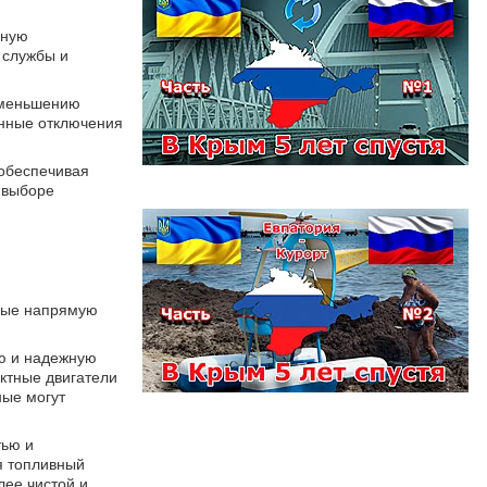
вную
 службы и
 уменьшению
енные отключения
 обеспечивая
 выборе
орые напрямую
ю и надежную
актные двигатели
ные могут
тью и
я топливный
лее чистой и