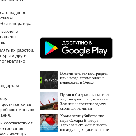
 это водяное
истемы
жбы генератора.
а выхлопа
оснащены
ты.
лять их работой.
атуры и других
т оперативно
Восемь человек пострадали
при наезде автомобиля на
пешеходов в Омске
андартам.
Путин и Си должны смотреть
могут
друг на друг с подозрением:
Зеленский поставил задачу
 достигается за
своим дипломатам
отребляют меньше
вания.
Хронология убийства экс-
мэра Самары Виктора
и соответствуют
Тархова и его жены: шесть
пользования
шокирующих фактов, новые
росы частиц и
подробности