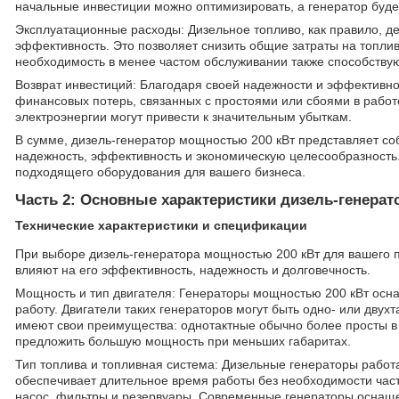
начальные инвестиции можно оптимизировать, а генератор буде
Эксплуатационные расходы: Дизельное топливо, как правило, д
эффективность. Это позволяет снизить общие затраты на топлив
необходимость в менее частом обслуживании также способству
Возврат инвестиций: Благодаря своей надежности и эффективн
финансовых потерь, связанных с простоями или сбоями в работ
электроэнергии могут привести к значительным убыткам.
В сумме, дизель-генератор мощностью 200 кВт представляет с
надежность, эффективность и экономическую целесообразность
подходящего оборудования для вашего бизнеса.
Часть 2: Основные характеристики дизель-генерат
Технические характеристики и спецификации
При выборе дизель-генератора мощностью 200 кВт для вашего п
влияют на его эффективность, надежность и долговечность.
Мощность и тип двигателя: Генераторы мощностью 200 кВт ос
работу. Двигатели таких генераторов могут быть одно- или двух
имеют свои преимущества: однотактные обычно более просты в 
предложить большую мощность при меньших габаритах.
Тип топлива и топливная система: Дизельные генераторы работ
обеспечивает длительное время работы без необходимости час
насос, фильтры и резервуары. Современные генераторы оснащен