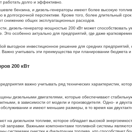
т работать долго и эффективно.
ешевле бензина, и дизель-генераторы имеют более высокую топли
о в долгосрочной перспективе. Кроме того, более длительный срок
ют снижению общих эксплуатационных расходов.
ости, дизель-генератор мощностью 200 кВт может способствовать
е. Это особенно актуально для предприятий, где даже кратковрем
обой выгодное инвестиционное решение для средних предприятий,
. Важно учитывать эти преимущества при планировании бюджета и
оров 200 кВт
редприятия важно учитывать ряд технических характеристик, кот
нащены дизельными двигателями, которые обеспечивают стабильну
тактными, в зависимости от модели и производителя. Одно- и двухт
обслуживании и имеют меньшие размеры, в то время как двухтакт
ают на дизельном топливе, которое обладает высокой энергоемкос
той заправки. Важными компонентами топливной системы являютс
ы системами очистки и фильтрации топлива, что способствует бо