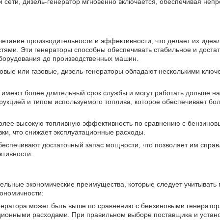
й сети, дизель-генератор мгновенно включается, обеспечивая неп
четание производительности и эффективности, что делает их идеа
тями. Эти генераторы способны обеспечивать стабильное и дост
оборудования до производственных машин.
новые или газовые, дизель-генераторы обладают несколькими клю
, имеют более длительный срок службы и могут работать дольше на
трукцией и типом используемого топлива, которое обеспечивает бо
лее высокую топливную эффективность по сравнению с бензиновы
вки, что снижает эксплуатационные расходы.
еспечивают достаточный запас мощности, что позволяет им справ
ктивности.
ельные экономические преимущества, которые следует учитывать 
кономичности:
енератора может быть выше по сравнению с бензиновыми генератор
ационными расходами. При правильном выборе поставщика и устан