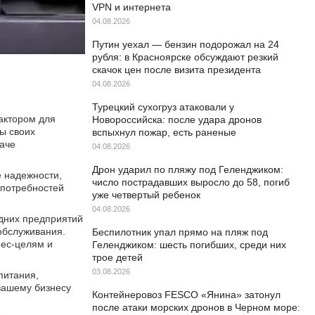
VPN и интернета
04.08.2026
Путин уехал — бензин подорожал на 24
рубля: в Красноярске обсуждают резкий
скачок цен после визита президента
04.08.2026
Турецкий сухогруз атаковали у
актором для
Новороссийска: после удара дронов
ы своих
вспыхнул пожар, есть раненые
даче
04.08.2026
Дрон ударил по пляжу под Геленджиком:
 надежности,
число пострадавших выросло до 58, погиб
 потребностей
уже четвертый ребенок
04.08.2026
дних предприятий
 обслуживания.
Беспилотник упал прямо на пляж под
нес-целям и
Геленджиком: шесть погибших, среди них
трое детей
03.08.2026
питания,
вашему бизнесу
Контейнеровоз FESCO «Янина» затонул
после атаки морских дронов в Черном море: