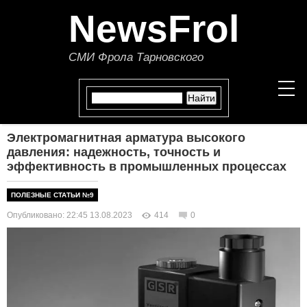
NewsFrol
СМИ Фрола Тарновского
Электромагнитная арматура высокого
НОВОСТИ
давления: надежность, точность и
эффективность в промышленных процессах
СТАТЬИ
ПОЛЕЗНЫЕ СТАТЬИ №9
ПОЛИТИКА
Опубликовано: 22:45 13.08.2023
414
0
ЭКОНОМИКА
В МИРЕ
ОБЩЕСТВО