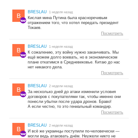
BRESLAU
1 неделя назад
B
Кислая мина Путина была красноречивым
отражением того, что хотел передать президент
Токаев.
Посмотреть
BRESLAU
1 неделя назад
B
К сожалению, эту войну нужно заканчивать. Мы
ещё можем долго воевать, но в экономическом
плане откатимся в Средневековье. Китаю до нас
нет никакого дела.
Посмотреть
BRESLAU
2 недели назад
B
За несколько дней до атаки изменили условия
договоров с покупателями так, чтобы именно они
понесли убытки после удара дронов. Браво!
А если честно, то это гениальный командир.
Посмотреть
BRESLAU
2 недели назад
B
И всё же украинцы поступили по-человечески —
могли ведь атаковать днём. Неужели никто не