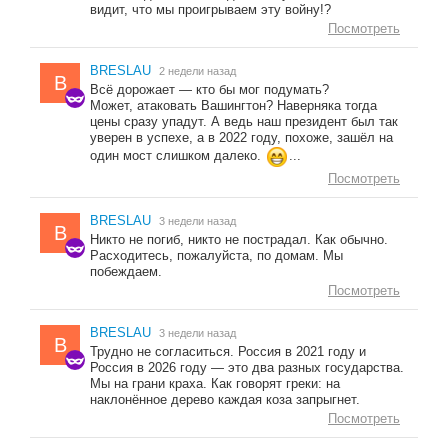
видит, что мы проигрываем эту войну!?
Посмотреть
BRESLAU
2 недели назад
B
Всё дорожает — кто бы мог подумать?
Может, атаковать Вашингтон? Наверняка тогда
цены сразу упадут. А ведь наш президент был так
уверен в успехе, а в 2022 году, похоже, зашёл на
один мост слишком далеко.
...
Посмотреть
BRESLAU
3 недели назад
B
Никто не погиб, никто не пострадал. Как обычно.
Расходитесь, пожалуйста, по домам. Мы
побеждаем.
Посмотреть
BRESLAU
3 недели назад
B
Трудно не согласиться. Россия в 2021 году и
Россия в 2026 году — это два разных государства.
Мы на грани краха. Как говорят греки: на
наклонённое дерево каждая коза запрыгнет.
Посмотреть