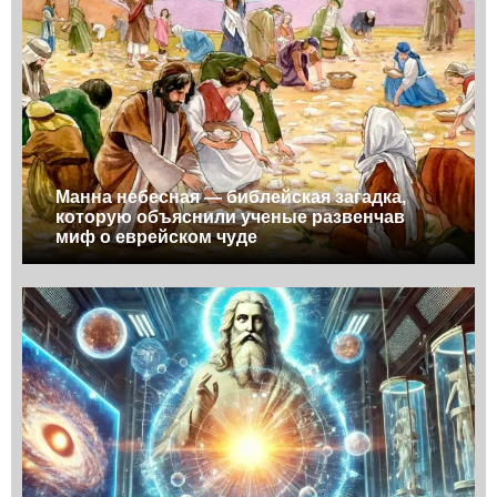
Манна небесная — библейская загадка,
которую объяснили ученые развенчав
миф о еврейском чуде