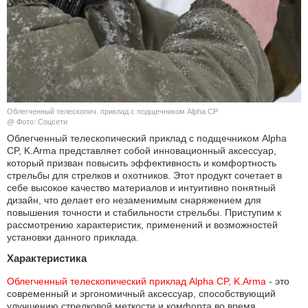
КУЛЬТУРА
НАУКА
СПОРТ
Облегченный телескопич. приклад с подщечником Alpha CP
ШОУ-БИЗНЕС
@ Фото: Соцсети
Облегченный телескопический приклад с подщечником Alpha
CP, K.Arma представляет собой инновационный аксессуар,
АВТО И МОТО
который призван повысить эффективность и комфортность
стрельбы для стрелков и охотников. Этот продукт сочетает в
ЭГОИЗМ
себе высокое качество материалов и интуитивно понятный
дизайн, что делает его незаменимым снаряжением для
повышения точности и стабильности стрельбы. Приступим к
БЛОГ
рассмотрению характеристик, применений и возможностей
установки данного приклада.
Характеристика
Облегченный телескопический приклад Alpha CP, K.Arma
- это
современный и эргономичный аксессуар, способствующий
улучшению стрелковой меткости и комфорта во время