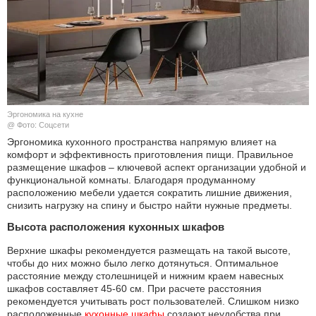
КУЛЬТУРА
НАУКА
СПОРТ
Эргономика на кухне
ШОУ-БИЗНЕС
@ Фото: Соцсети
Эргономика кухонного пространства напрямую влияет на
комфорт и эффективность приготовления пищи. Правильное
АВТО И МОТО
размещение шкафов – ключевой аспект организации удобной и
функциональной комнаты. Благодаря продуманному
ЭГОИЗМ
расположению мебели удается сократить лишние движения,
снизить нагрузку на спину и быстро найти нужные предметы.
БЛОГ
Высота расположения кухонных шкафов
Верхние шкафы рекомендуется размещать на такой высоте,
чтобы до них можно было легко дотянуться. Оптимальное
расстояние между столешницей и нижним краем навесных
шкафов составляет 45-60 см. При расчете расстояния
рекомендуется учитывать рост пользователей. Слишком низко
расположенные
кухонные шкафы
создают неудобства при