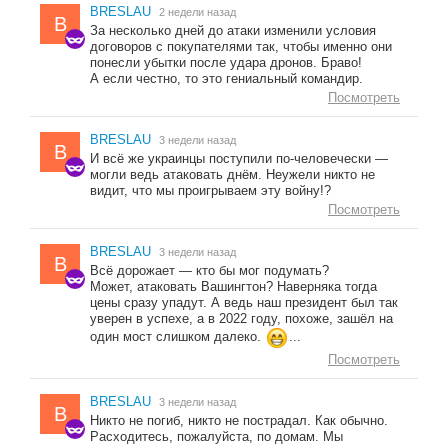
BRESLAU
2 недели назад
B
За несколько дней до атаки изменили условия
договоров с покупателями так, чтобы именно они
понесли убытки после удара дронов. Браво!
А если честно, то это гениальный командир.
Посмотреть
BRESLAU
3 недели назад
B
И всё же украинцы поступили по-человечески —
могли ведь атаковать днём. Неужели никто не
видит, что мы проигрываем эту войну!?
Посмотреть
BRESLAU
3 недели назад
B
Всё дорожает — кто бы мог подумать?
Может, атаковать Вашингтон? Наверняка тогда
цены сразу упадут. А ведь наш президент был так
уверен в успехе, а в 2022 году, похоже, зашёл на
один мост слишком далеко.
...
Посмотреть
BRESLAU
3 недели назад
B
Никто не погиб, никто не пострадал. Как обычно.
Расходитесь, пожалуйста, по домам. Мы