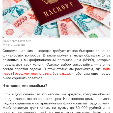
КУЛЬТУРА
НАУКА
СПОРТ
Займ через Госуслуги
ШОУ-БИЗНЕС
@ Фото: Соцсети
Современная жизнь нередко требует от нас быстрого решения
финансовых вопросов. В такие моменты люди обращаются за
АВТО И МОТО
помощью к микрофинансовым организациям (МФО), которые
предлагают свои услуги. Однако выбор микрозайма — это не
ЭГОИЗМ
всегда простая задача. В этой статье мы расскажем, где
займ 
через Госуслуги можно взять без отказа
, чтобы вам еще проще
было сориентироваться.
БЛОГ
Что такое микрозаймы?
Если в двух словах, то это небольшие кредиты, которые обычно
предоставляются на короткий срок. Их основная цель — помочь
людям справиться со временными финансовыми трудностями.
МФО зачастую дают займы на сумму до 30 000 рублей и на
срок от нескольких дней до нескольких месяцев. Благодаря