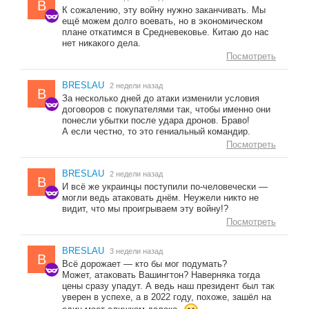
B
К сожалению, эту войну нужно заканчивать. Мы
ещё можем долго воевать, но в экономическом
плане откатимся в Средневековье. Китаю до нас
нет никакого дела.
Посмотреть
BRESLAU
2 недели назад
B
За несколько дней до атаки изменили условия
договоров с покупателями так, чтобы именно они
понесли убытки после удара дронов. Браво!
А если честно, то это гениальный командир.
Посмотреть
BRESLAU
2 недели назад
B
И всё же украинцы поступили по-человечески —
могли ведь атаковать днём. Неужели никто не
видит, что мы проигрываем эту войну!?
Посмотреть
BRESLAU
3 недели назад
B
Всё дорожает — кто бы мог подумать?
Может, атаковать Вашингтон? Наверняка тогда
цены сразу упадут. А ведь наш президент был так
уверен в успехе, а в 2022 году, похоже, зашёл на