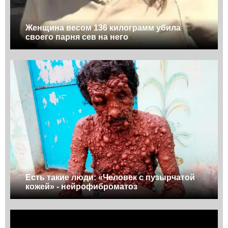
Женщина весом 136 килограмм убила
своего парня сев на него
Есть такие люди: «Человек с пузырчатой
кожей» - нейрофиброматоз