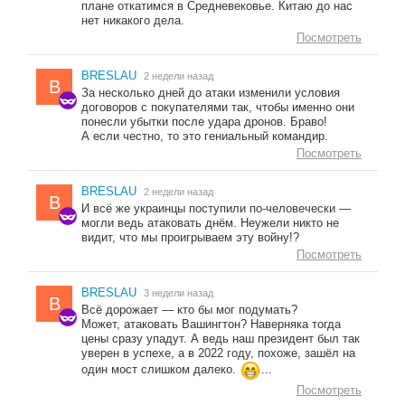
плане откатимся в Средневековье. Китаю до нас
нет никакого дела.
Посмотреть
BRESLAU
2 недели назад
B
За несколько дней до атаки изменили условия
договоров с покупателями так, чтобы именно они
понесли убытки после удара дронов. Браво!
А если честно, то это гениальный командир.
Посмотреть
BRESLAU
2 недели назад
B
И всё же украинцы поступили по-человечески —
могли ведь атаковать днём. Неужели никто не
видит, что мы проигрываем эту войну!?
Посмотреть
BRESLAU
3 недели назад
B
Всё дорожает — кто бы мог подумать?
Может, атаковать Вашингтон? Наверняка тогда
цены сразу упадут. А ведь наш президент был так
уверен в успехе, а в 2022 году, похоже, зашёл на
один мост слишком далеко.
...
Посмотреть