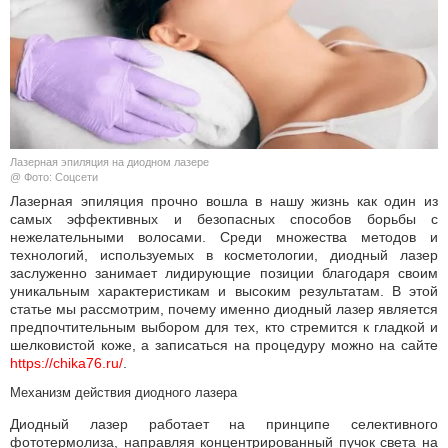
КУЛЬТУРА
НАУКА
СПОРТ
Лазерная эпиляция на диодном лазере
ШОУ-БИЗНЕС
@ Фото: Соцсети
Лазерная эпиляция прочно вошла в нашу жизнь как один из
самых эффективных и безопасных способов борьбы с
АВТО И МОТО
нежелательными волосами. Среди множества методов и
технологий, используемых в косметологии, диодный лазер
ЭГОИЗМ
заслуженно занимает лидирующие позиции благодаря своим
уникальным характеристикам и высоким результатам. В этой
статье мы рассмотрим, почему именно диодный лазер является
БЛОГ
предпочтительным выбором для тех, кто стремится к гладкой и
шелковистой коже, а записаться на процедуру можно на сайте
https://chika76.ru/
.
Механизм действия диодного лазера
Диодный лазер работает на принципе селективного
фототермолиза, направляя концентрированный пучок света на