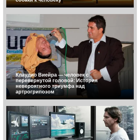
Клаудио Виейра — человек с
перевернутой головой: История
невероятного триумфа над
артрогрипозом