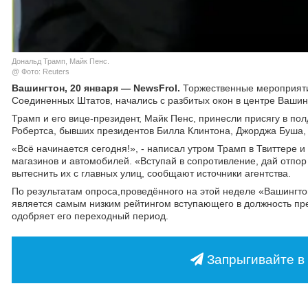
Дональд Трамп, Майк Пенс.
@ Фото: Reuters
Вашингтон, 20 января — NewsFrol.
Торжественные мероприятия
Соединенных Штатов, начались с разбитых окон в центре Вашин
Трамп и его вице-президент, Майк Пенс, принесли присягу в по
Робертса, бывших президентов Билла Клинтона, Джорджа Буша, 
«Всё начинается сегодня!», - написал утром Трамп в Твиттере и
магазинов и автомобилей. «Вступай в сопротивление, дай отпор
вытеснить их с главных улиц, сообщают источники агентства.
По результатам опроса,проведённого на этой неделе «Вашингто
является самым низким рейтингом вступающего в должность пре
одобряет его переходный период.
Запрыгивайте в 