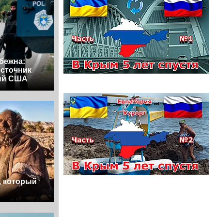
бежна:
источник
ый США
, который