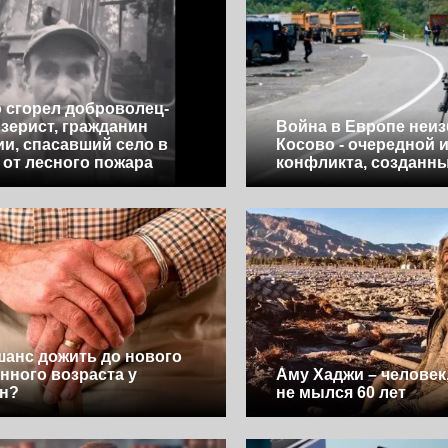
 сгорел доброволец-
зерист, гражданин
Война в Европе неиз
и, спасавший село в
Косово - очередной 
 от лесного пожара
конфликта, созданн
шанс дожить до нового
нного возраста у
Аму Хаджи – человек
ян?
не мылся 60 лет