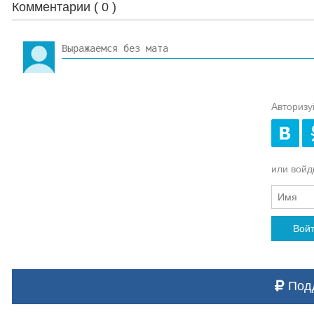
Комментарии (
0
)
Авторизу
или войди
Вой
Подд