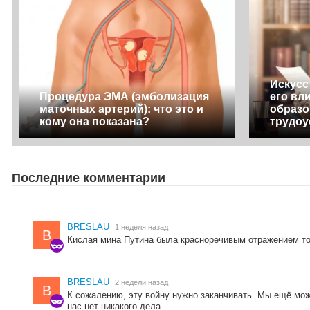
Искусс
Процедура ЭМА (эмболизация
его вл
маточных артерий): что это и
образо
кому она показана?
трудоу
Последние комментарии
BRESLAU
1 неделя назад
B
Кислая мина Путина была красноречивым отражением тог
BRESLAU
2 недели назад
B
К сожалению, эту войну нужно заканчивать. Мы ещё мож
нас нет никакого дела.