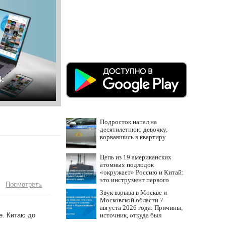
:
Подросток напал на
десятилетнюю девочку,
ворвавшись в квартиру
Цепь из 19 американских
атомных подлодок
«окружает» Россию и Китай:
это инструмент первого
Посмотреть
массированного удара
Звук взрыва в Москве и
Московской области 7
августа 2026 года: Причины,
источник, откуда был
е. Китаю до
громкий хлопок