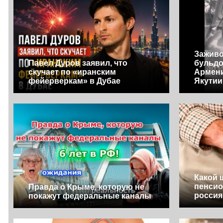
Заживо
Павел Дуров заявил, что
бульдо
скучает по «иранским
Армени
фейерверкам» в Дубае
Якутии
Какой 
пенсио
Правда о Крыме, которую не
росси
покажут федеральные каналы