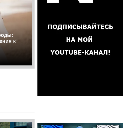
роды:
ения к