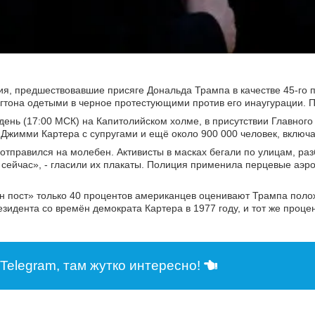
, предшествовавшие присяге Дональда Трампа в качестве 45-го 
гтона одетыми в черное протестующими против его инаугурации. 
лдень (17:00 МСК) на Капитолийском холме, в присутствии Главног
Джимми Картера с супругами и ещё около 900 000 человек, включ
 отправился на молебен. Активисты в масках бегали по улицам, раз
 сейчас», - гласили их плакаты. Полиция применила перцевые аэро
н пост» только 40 процентов американцев оценивают Трампа поло
зидента со времён демократа Картера в 1977 году, и тот же проц
Telegram, там жутко интересно!