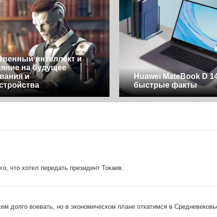
твенный интеллект и
ияние на будущее
вания и
Huawei MateBook D 14
стройства
быстрые факты
о, что хотел передать президент Токаев.
ем долго воевать, но в экономическом плане откатимся в Средневековь