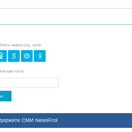
йтесь через соц. сети
те как гость
ти
ержите СМИ NewsFrol