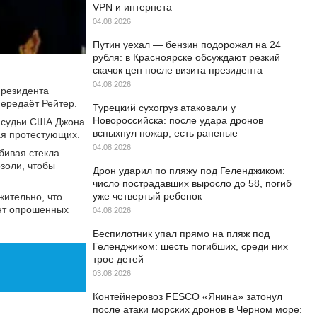
VPN и интернета
04.08.2026
Путин уехал — бензин подорожал на 24
рубля: в Красноярске обсуждают резкий
скачок цен после визита президента
04.08.2026
президента
Передаёт Рейтер.
Турецкий сухогруз атаковали у
Новороссийска: после удара дронов
о судьи США Джона
вспыхнул пожар, есть раненые
ая протестующих.
04.08.2026
бивая стекла
золи, чтобы
Дрон ударил по пляжу под Геленджиком:
число пострадавших выросло до 58, погиб
уже четвертый ребенок
жительно, что
ент опрошенных
04.08.2026
Беспилотник упал прямо на пляж под
Геленджиком: шесть погибших, среди них
трое детей
03.08.2026
Контейнеровоз FESCO «Янина» затонул
после атаки морских дронов в Черном море: