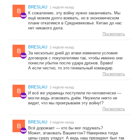
BRESLAU
1 неделя назад
B
К сожалению, эту войну нужно заканчивать. Мы
ещё можем долго воевать, но в экономическом
плане откатимся в Средневековье. Китаю до нас
нет никакого дела.
Посмотреть
BRESLAU
2 недели назад
B
За несколько дней до атаки изменили условия
договоров с покупателями так, чтобы именно они
понесли убытки после удара дронов. Браво!
А если честно, то это гениальный командир.
Посмотреть
BRESLAU
2 недели назад
B
И всё же украинцы поступили по-человечески —
могли ведь атаковать днём. Неужели никто не
видит, что мы проигрываем эту войну!?
Посмотреть
BRESLAU
2 недели назад
B
Всё дорожает — кто бы мог подумать?
Может, атаковать Вашингтон? Наверняка тогда
цены сразу упадут. А ведь наш президент был так