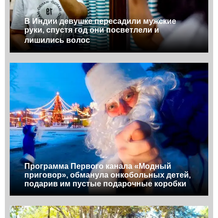
В Индии девушке пересадили мужские
руки, спустя год они посветлели и
лишились волос
Программа Первого канала «Модный
приговор», обманула онкобольных детей,
подарив им пустые подарочные коробки