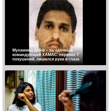
Мухаммед Дейф – загадочный
командующий ХАМАС: перенес 7
покушений, лишился руки и глаза