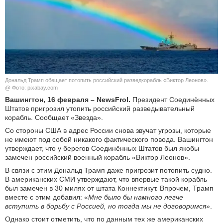
КУЛЬТУРА
НАУКА
СПОРТ
Дональд Трамп обещает потопить российский разведкорабль «Виктор Леонов».
ШОУ-БИЗНЕС
@ Фото: pixabay.com
Вашингтон, 16 февраля – NewsFrol.
Президент Соединённых
Штатов пригрозил утопить российский разведывательный
АВТО И МОТО
корабль. Сообщает «Звезда».
Со стороны США в адрес России снова звучат угрозы, которые
ЭГОИЗМ
не имеют под собой никакого фактического повода. Вашингтон
утверждает, что у берегов Соединённых Штатов был якобы
БЛОГ
замечен российский военный корабль «Виктор Леонов».
В связи с этим Дональд Трамп даже пригрозит потопить судно.
В американских СМИ утверждают, что впервые такой корабль
был замечен в 30 милях от штата Коннектикут. Впрочем, Трамп
вместе с этим добавил: «
Мне было бы намного легче
вступить в борьбу с Россией, но тогда мы не договоримся
».
Однако стоит отметить, что по данным тех же американских