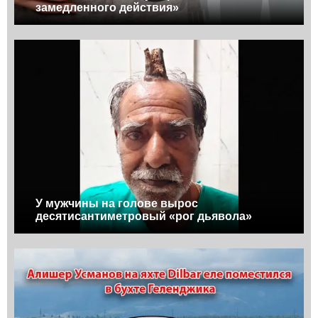
замедленного действия»
У мужчины на голове вырос
десятисантиметровый «рог дьявола»