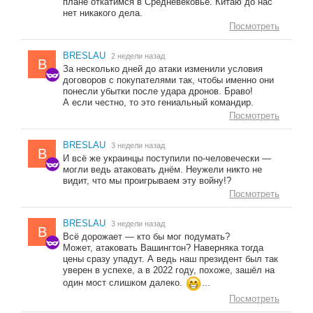
плане откатимся в Средневековье. Китаю до нас
нет никакого дела.
Посмотреть
BRESLAU
2 недели назад
B
За несколько дней до атаки изменили условия
договоров с покупателями так, чтобы именно они
понесли убытки после удара дронов. Браво!
А если честно, то это гениальный командир.
Посмотреть
BRESLAU
3 недели назад
B
И всё же украинцы поступили по-человечески —
могли ведь атаковать днём. Неужели никто не
видит, что мы проигрываем эту войну!?
Посмотреть
BRESLAU
3 недели назад
B
Всё дорожает — кто бы мог подумать?
Может, атаковать Вашингтон? Наверняка тогда
цены сразу упадут. А ведь наш президент был так
уверен в успехе, а в 2022 году, похоже, зашёл на
один мост слишком далеко.
...
Посмотреть