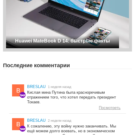
Huawei MateBook D 14: быстрые факты
Последние комментарии
BRESLAU
1 неделя назад
B
Кислая мина Путина была красноречивым
отражением того, что хотел передать президент
Токаев.
Посмотреть
BRESLAU
2 недели назад
B
К сожалению, эту войну нужно заканчивать. Мы
ещё можем долго воевать, но в экономическом