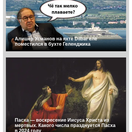
Алишер Усманов на яхте Dilbar еле
поместился в бухте Геленджика
Пасха — воскресение Иисуса Христа из
мертвых. Какого числа празднуется Пасха
в 2024 году