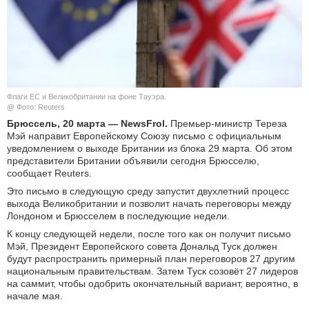
КУЛЬТУРА
НАУКА
СПОРТ
Флаги ЕС и Великобритании на фоне Тауэра.
@ Фото: Reuters
ШОУ-БИЗНЕС
Брюссель, 20 марта — NewsFrol.
Премьер-министр Тереза
Мэй направит Европейскому Союзу письмо с официальным
уведомлением о выходе Британии из блока 29 марта. Об этом
АВТО И МОТО
представители Британии объявили сегодня Брюсселю,
сообщает Reuters.
ЭГОИЗМ
Это письмо в следующую среду запустит двухлетний процесс
выхода Великобритании и позволит начать переговоры между
БЛОГ
Лондоном и Брюсселем в последующие недели.
К концу следующей недели, после того как он получит письмо
Мэй, Президент Европейского совета Дональд Туск должен
будут распространить примерный план переговоров 27 другим
национальным правительствам. Затем Туск созовёт 27 лидеров
на саммит, чтобы одобрить окончательный вариант, вероятно, в
начале мая.