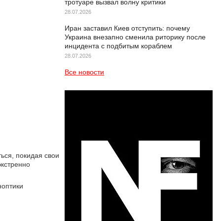
тротуаре вызвал волну критики
28.07.2026
Иран заставил Киев отступить: почему
Украина внезапно сменила риторику после
инцидента с подбитым кораблем
28.07.2026
Все новости
ься, покидая свои
экстренно
ноптики