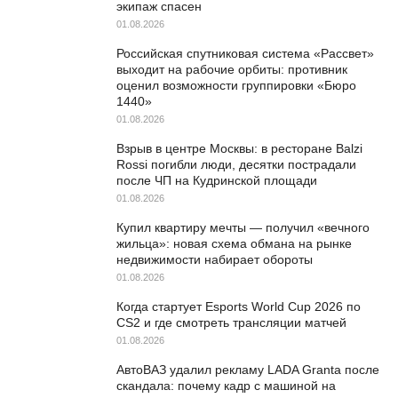
экипаж спасен
01.08.2026
Российская спутниковая система «Рассвет»
выходит на рабочие орбиты: противник
оценил возможности группировки «Бюро
1440»
01.08.2026
Взрыв в центре Москвы: в ресторане Balzi
Rossi погибли люди, десятки пострадали
после ЧП на Кудринской площади
01.08.2026
Купил квартиру мечты — получил «вечного
жильца»: новая схема обмана на рынке
недвижимости набирает обороты
01.08.2026
Когда стартует Esports World Cup 2026 по
CS2 и где смотреть трансляции матчей
01.08.2026
АвтоВАЗ удалил рекламу LADA Granta после
скандала: почему кадр с машиной на