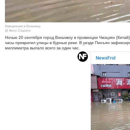
Наводнение в Вэньчжоу
@ Фото: Соцсети
Ночью 20 сентября город Вэньчжоу в провинции Чжэцзян (Китай)
часы превратил улицы в бурные реки. В уезде Пинъян зафиксир
миллиметра выпало всего за один час.