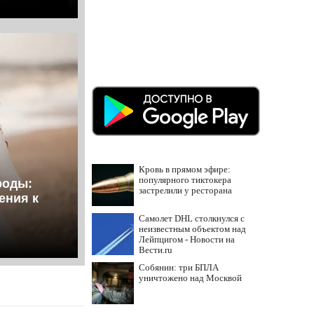
Кровь в прямом эфире:
популярного тиктокера
роды:
застрелили у ресторана
ения к
Самолет DHL столкнулся с
неизвестным объектом над
Лейпцигом - Новости на
Вести.ru
Собянин: три БПЛА
уничтожено над Москвой