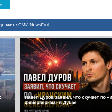
ти
ержите СМИ NewsFrol
:
Павел Дуров заявил, что скучает по «
фейерверкам» в Дубае
19:25 16.05.2026