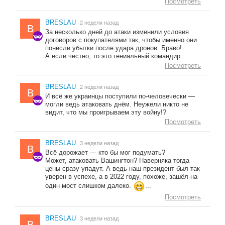
Посмотреть
BRESLAU
2 недели назад
B
За несколько дней до атаки изменили условия
договоров с покупателями так, чтобы именно они
понесли убытки после удара дронов. Браво!
А если честно, то это гениальный командир.
Посмотреть
BRESLAU
2 недели назад
B
И всё же украинцы поступили по-человечески —
могли ведь атаковать днём. Неужели никто не
видит, что мы проигрываем эту войну!?
Посмотреть
BRESLAU
3 недели назад
B
Всё дорожает — кто бы мог подумать?
Может, атаковать Вашингтон? Наверняка тогда
цены сразу упадут. А ведь наш президент был так
уверен в успехе, а в 2022 году, похоже, зашёл на
один мост слишком далеко.
...
Посмотреть
BRESLAU
3 недели назад
B