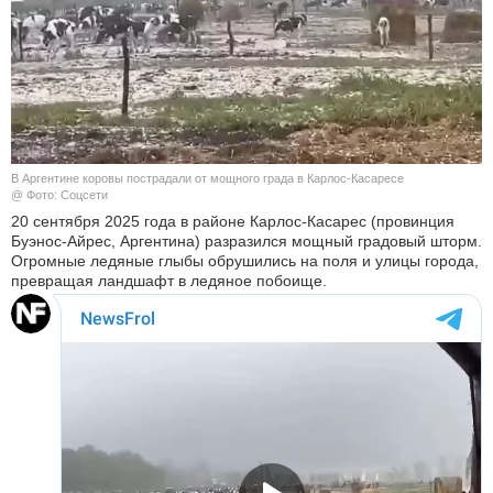
КУЛЬТУРА
НАУКА
СПОРТ
В Аргентине коровы пострадали от мощного града в Карлос-Касаресе
ШОУ-БИЗНЕС
@ Фото: Соцсети
20 сентября 2025 года в районе Карлос-Касарес (провинция
Буэнос-Айрес, Аргентина) разразился мощный градовый шторм.
АВТО И МОТО
Огромные ледяные глыбы обрушились на поля и улицы города,
превращая ландшафт в ледяное побоище.
ЭГОИЗМ
БЛОГ