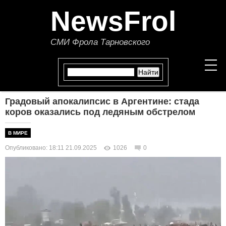
NewsFrol
СМИ Фрола Тарновского
Градовый апокалипсис в Аргентине: стада
НОВОСТИ
коров оказались под ледяным обстрелом
СТАТЬИ
В МИРЕ
Опубликовано: 18:11 21.09.2025
1026
0
ПОЛИТИКА
ЭКОНОМИКА
В МИРЕ
ОБЩЕСТВО