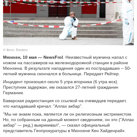
КУЛЬТУРА
НАУКА
СПОРТ
© Фото: Reuters
ШОУ-БИЗНЕС
Мюнхен, 10 мая — NewsFrol
. Неизвестный мужчина напал с
ножом на пассажиров на железнодорожной станции в районе
АВТО И МОТО
Мюнхена. В результате нападения один из пострадавших – 50-
летний мужчина скончался в больнице. Передает Рейтер.
ЭГОИЗМ
Инцидент произошел около 5 утра вторника (6 утра мск).
Преступник задержан, им оказался 27-летний гражданин
Германии.
БЛОГ
Баварская радиостанция со ссылкой на очевидцев передает,
что нападавший кричал: "Аллах акбар".
"Мы не знаем пока, является ли он религиозным экстремистом.
Но, по собранным на данный момент сведениям, он это ("Аллах
акбар" — ред.) выкрикивал", — сказал официальный
представитель Генпрокуратуры в Мюнхене Кен Хайденрайх.