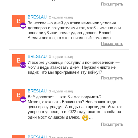
Посмотреть
BRESLAU
2 недели назад
B
За несколько дней до атаки изменили условия
договоров с покупателями так, чтобы именно они
понесли убытки после удара дронов. Браво!
А если честно, то это гениальный командир.
Посмотреть
BRESLAU
3 недели назад
B
И всё же украинцы поступили по-человечески —
могли ведь атаковать днём. Неужели никто не
видит, что мы проигрываем эту войну!?
Посмотреть
BRESLAU
3 недели назад
B
Всё дорожает — кто бы мог подумать?
Может, атаковать Вашингтон? Наверняка тогда
цены сразу упадут. А ведь наш президент был так
уверен в успехе, а в 2022 году, похоже, зашёл на
один мост слишком далеко.
...
Посмотреть
BRESLAU
3 недели назад