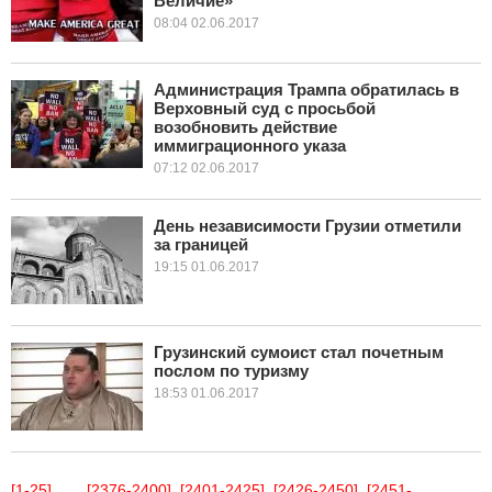
Величие»
08:04 02.06.2017
Администрация Трампа обратилась в
Верховный суд с просьбой
возобновить действие
иммиграционного указа
07:12 02.06.2017
День независимости Грузии отметили
за границей
19:15 01.06.2017
Грузинский сумоист стал почетным
послом по туризму
18:53 01.06.2017
[1-25]
...
[2376-2400]
[2401-2425]
[2426-2450]
[2451-