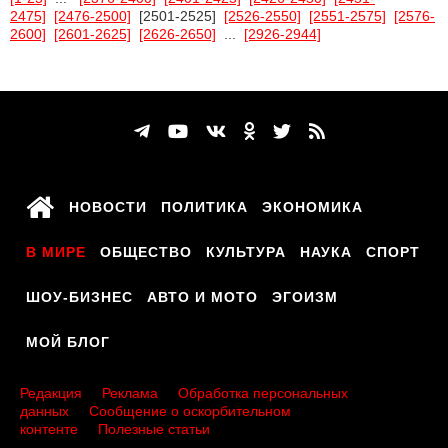
2475]
[2476-2500]
[2501-2525]
[2526-2550]
[2551-2575]
[2576-
2600]
[2601-2625]
[2626-2650]
...
[2926-2944]
НОВОСТИ
ПОЛИТИКА
ЭКОНОМИКА
В МИРЕ
ОБЩЕСТВО
КУЛЬТУРА
НАУКА
СПОРТ
ШОУ-БИЗНЕС
АВТО И МОТО
ЭГОИЗМ
МОЙ БЛОГ
Редакция
Реклама
Обработка персональных
данных
Сообщение о оскорбительном
контенте
Полезные статьи