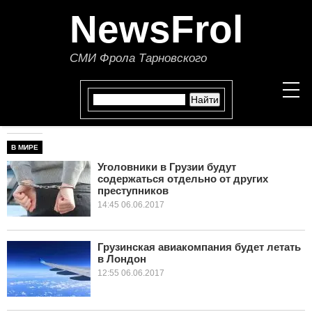
NewsFrol
СМИ Фрола Тарновского
В МИРЕ
НОВОСТИ
Уголовники в Грузии будут
содержаться отдельно от других
СТАТЬИ
преступников
14:45 06.06.2017
ПОЛИТИКА
ЭКОНОМИКА
Грузинская авиакомпания будет летать
в Лондон
12:55 06.06.2017
В МИРЕ
ОБЩЕСТВО