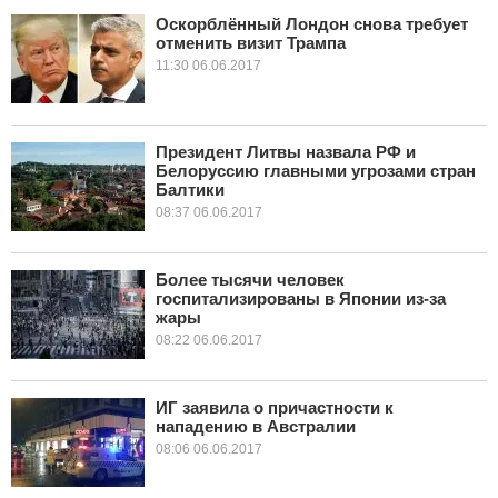
Оскорблённый Лондон снова требует
отменить визит Трампа
КУЛЬТУРА
11:30 06.06.2017
НАУКА
СПОРТ
Президент Литвы назвала РФ и
Белоруссию главными угрозами стран
Балтики
ШОУ-БИЗНЕС
08:37 06.06.2017
АВТО И МОТО
Более тысячи человек
ЭГОИЗМ
госпитализированы в Японии из-за
жары
08:22 06.06.2017
БЛОГ
ИГ заявила о причастности к
нападению в Австралии
08:06 06.06.2017