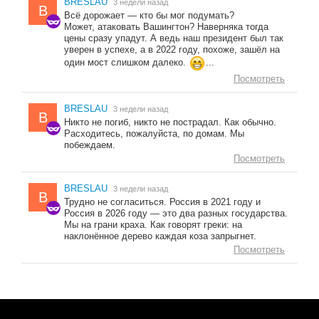
BRESLAU
3 недели назад
B
Всё дорожает — кто бы мог подумать?
Может, атаковать Вашингтон? Наверняка тогда
цены сразу упадут. А ведь наш президент был так
уверен в успехе, а в 2022 году, похоже, зашёл на
один мост слишком далеко.
...
Посмотреть
BRESLAU
3 недели назад
B
Никто не погиб, никто не пострадал. Как обычно.
Расходитесь, пожалуйста, по домам. Мы
побеждаем.
Посмотреть
BRESLAU
3 недели назад
B
Трудно не согласиться. Россия в 2021 году и
Россия в 2026 году — это два разных государства.
Мы на грани краха. Как говорят греки: на
наклонённое дерево каждая коза запрыгнет.
Посмотреть