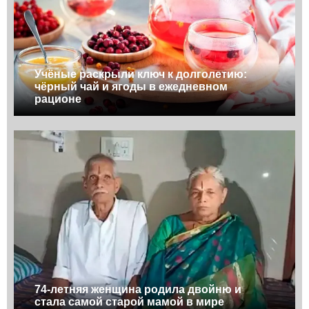
Учёные раскрыли ключ к долголетию:
чёрный чай и ягоды в ежедневном
рационе
74-летняя женщина родила двойню и
стала самой старой мамой в мире