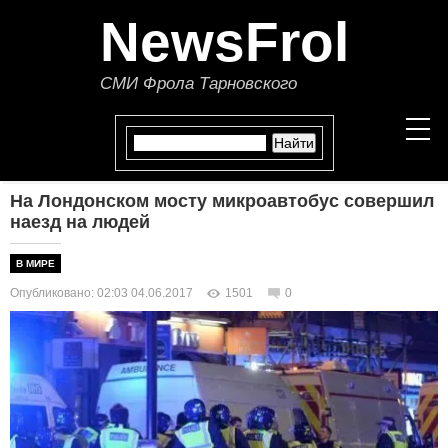
NewsFrol
СМИ Фрола Тарновского
На Лондонском мосту микроавтобус совершил
НОВОСТИ
наезд на людей
СТАТЬИ
В МИРЕ
Опубликовано: 02:03 04.06.2017
1501
0
ПОЛИТИКА
ЭКОНОМИКА
В МИРЕ
ОБЩЕСТВО