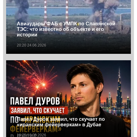
Авиаудары ФАБ с УМПК по Славянской
ТЭС: что известно об объекте и его
истории
20:20 24.06.2026
Павел Дуров заявил, что скучает по
«иранским фейерверкам» в Дубае
19:25 16.05.2026