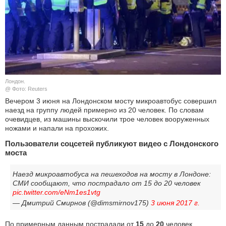
КУЛЬТУРА
НАУКА
СПОРТ
Лондон.
ШОУ-БИЗНЕС
@ Фото: Reuters
Вечером 3 июня на Лондонском мосту микроавтобус совершил
наезд на группу людей примерно из 20 человек. По словам
АВТО И МОТО
очевидцев, из машины выскочили трое человек вооруженных
ножами и напали на прохожих.
ЭГОИЗМ
Пользователи соцсетей публикуют видео с Лондонского
моста
БЛОГ
Наезд микроавтобуса на пешеходов на мосту в Лондоне:
СМИ сообщают, что пострадало от 15 до 20 человек
pic.twitter.com/eNm1es1vtg
— Дмитрий Смирнов (@dimsmirnov175)
3 июня 2017 г.
По примерным данным пострадали от
15
до
20
человек,