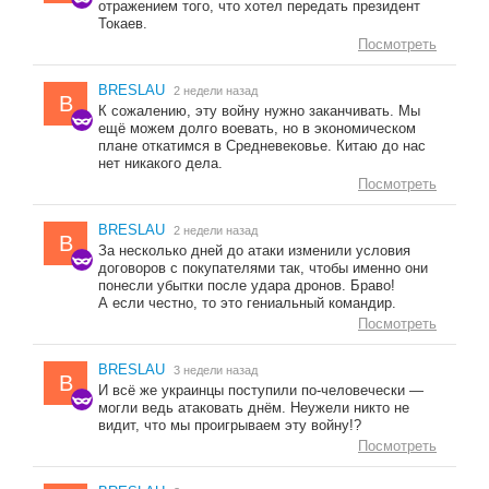
отражением того, что хотел передать президент
Токаев.
Посмотреть
BRESLAU
2 недели назад
B
К сожалению, эту войну нужно заканчивать. Мы
ещё можем долго воевать, но в экономическом
плане откатимся в Средневековье. Китаю до нас
нет никакого дела.
Посмотреть
BRESLAU
2 недели назад
B
За несколько дней до атаки изменили условия
договоров с покупателями так, чтобы именно они
понесли убытки после удара дронов. Браво!
А если честно, то это гениальный командир.
Посмотреть
BRESLAU
3 недели назад
B
И всё же украинцы поступили по-человечески —
могли ведь атаковать днём. Неужели никто не
видит, что мы проигрываем эту войну!?
Посмотреть