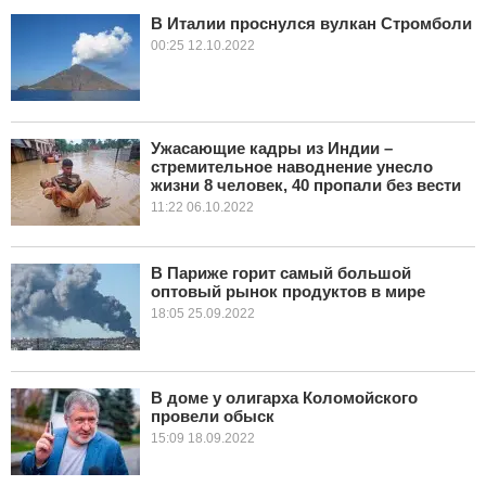
В Италии проснулся вулкан Стромболи
КУЛЬТУРА
00:25 12.10.2022
НАУКА
СПОРТ
Ужасающие кадры из Индии –
стремительное наводнение унесло
жизни 8 человек, 40 пропали без вести
ШОУ-БИЗНЕС
11:22 06.10.2022
АВТО И МОТО
В Париже горит самый большой
ЭГОИЗМ
оптовый рынок продуктов в мире
18:05 25.09.2022
БЛОГ
В доме у олигарха Коломойского
провели обыск
15:09 18.09.2022