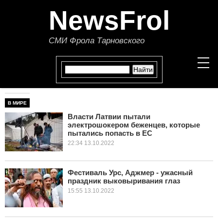
NewsFrol
СМИ Фрола Тарновского
В МИРЕ
НОВОСТИ
Власти Латвии пытали
электрошокером беженцев, которые
СТАТЬИ
пытались попасть в ЕС
22:34 13.10.2022
ПОЛИТИКА
ЭКОНОМИКА
Фестиваль Урс, Аджмер - ужасный
праздник выковыривания глаз
15:55 13.10.2022
В МИРЕ
ОБЩЕСТВО