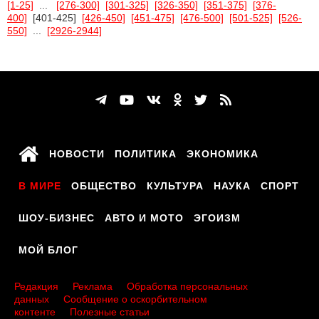
[1-25]
...
[276-300]
[301-325]
[326-350]
[351-375]
[376-
400]
[401-425]
[426-450]
[451-475]
[476-500]
[501-525]
[526-
550]
...
[2926-2944]
НОВОСТИ
ПОЛИТИКА
ЭКОНОМИКА
В МИРЕ
ОБЩЕСТВО
КУЛЬТУРА
НАУКА
СПОРТ
ШОУ-БИЗНЕС
АВТО И МОТО
ЭГОИЗМ
МОЙ БЛОГ
Редакция
Реклама
Обработка персональных
данных
Сообщение о оскорбительном
контенте
Полезные статьи