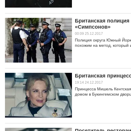
Британская полиция 
«Симпсонов»
00:09 25.12.2017
Полиция округа Южный Йорк
похожим на метод, который
Британская принцесс
19:14 24.12.2017
Принцесса Мишель Кентская 
домом в Букингемском дворц
Посетитель ресторан