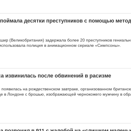
поймала десятки преступников с помощью метод
шир (Великобритания) задержала более 20 преступников гениаль
 использовала полиция в анимационном сериале «Симпсоны».
а извинилась после обвинений в расизме
появилась на рождественском завтраке, организованном британс
е в Лондоне с брошью, изображающей чернокожего мужчину в обра
а позвонил в 911 с жалобой на «слишком малень