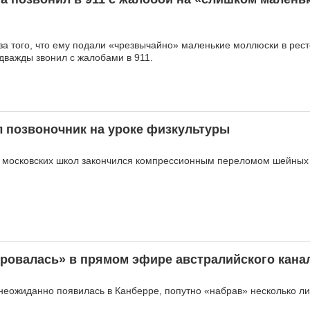
за того, что ему подали «чрезвычайно» маленькие моллюски в рес
дважды звонил с жалобами в 911.
 позвоночник на уроке физкультуры
з московских школ закончился компрессионным переломом шейных 
ровалась» в прямом эфире австралийского кана
еожиданно появилась в Канберре, попутно «набрав» несколько л