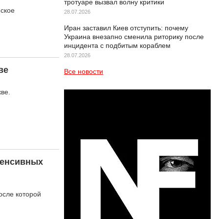
тротуаре вызвал волну критики
нское
28.07.2026
Иран заставил Киев отступить: почему
Украина внезапно сменила риторику после
инцидента с подбитым кораблем
28.07.2026
ве
Все новости
ве.
тенсивных
осле которой