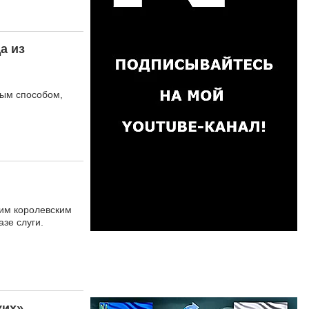
а из
ным способом,
ким королевским
зе слуги.
ких»