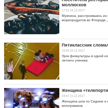
моллюсков
17:31 24.12.2017
Мужчина, расстроившись из-
морепродуктов во Флориде, 
Пятиклассник сломал
23:44 22.12.2017
Урок физкультуры в одной и
летнего ученика.
Женщина «телепорти
19:47 21.12.2017
Женщина шла по Сиднею и н
килограммов.