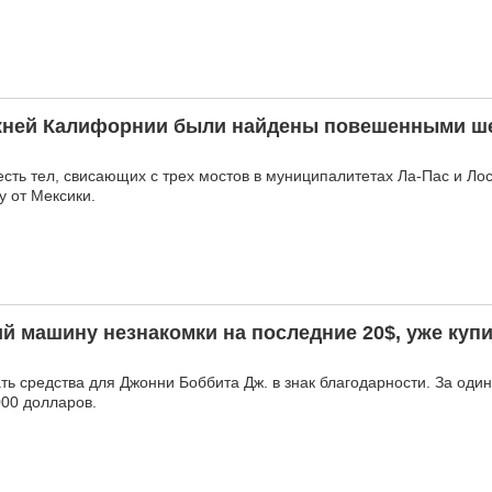
ижней Калифорнии были найдены повешенными ше
сть тел, свисающих с трех мостов в муниципалитетах Ла-Пас и Ло
у от Мексики.
й машину незнакомки на последние 20$, уже куп
ь средства для Джонни Боббита Дж. в знак благодарности. За оди
000 долларов.