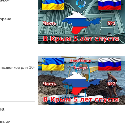
торане
позвонков для 10-
ла
ишних