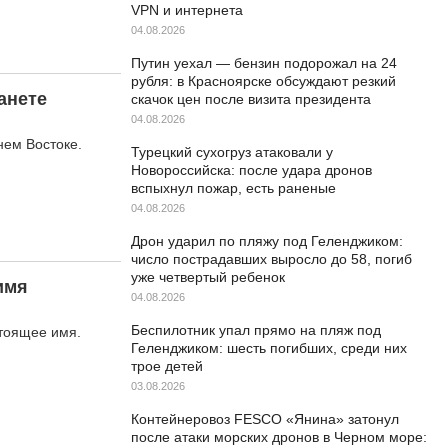
VPN и интернета
04.08.2026
Путин уехал — бензин подорожал на 24
рубля: в Красноярске обсуждают резкий
анете
скачок цен после визита президента
04.08.2026
нем Востоке.
Турецкий сухогруз атаковали у
Новороссийска: после удара дронов
вспыхнул пожар, есть раненые
04.08.2026
Дрон ударил по пляжу под Геленджиком:
число пострадавших выросло до 58, погиб
уже четвертый ребенок
имя
04.08.2026
Беспилотник упал прямо на пляж под
стоящее имя.
Геленджиком: шесть погибших, среди них
трое детей
03.08.2026
Контейнеровоз FESCO «Янина» затонул
после атаки морских дронов в Черном море: