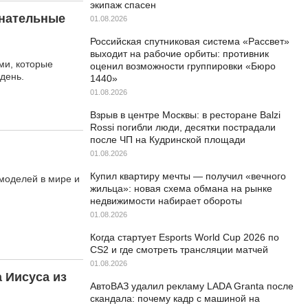
экипаж спасен
знательные
01.08.2026
Российская спутниковая система «Рассвет»
выходит на рабочие орбиты: противник
ми, которые
оценил возможности группировки «Бюро
день.
1440»
01.08.2026
Взрыв в центре Москвы: в ресторане Balzi
Rossi погибли люди, десятки пострадали
после ЧП на Кудринской площади
01.08.2026
Купил квартиру мечты — получил «вечного
моделей в мире и
жильца»: новая схема обмана на рынке
недвижимости набирает обороты
01.08.2026
Когда стартует Esports World Cup 2026 по
CS2 и где смотреть трансляции матчей
01.08.2026
 Иисуса из
АвтоВАЗ удалил рекламу LADA Granta после
скандала: почему кадр с машиной на