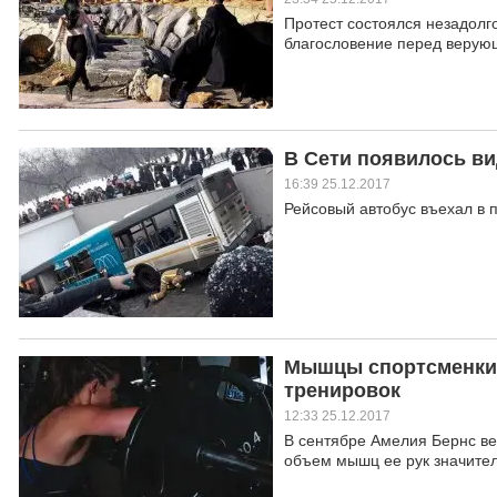
Протест состоялся незадолг
благословение перед верую
В Сети появилось ви
16:39 25.12.2017
Рейсовый автобус въехал в 
Мышцы спортсменки 
тренировок
12:33 25.12.2017
В сентябре Амелия Бернс ве
объем мышц ее рук значител