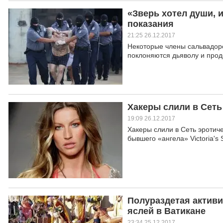
«Зверь хотел души, 
показания
21:25 26.12.2017
Некоторые члены сальвадор
поклоняются дьяволу и про
Хакеры слили в Сеть
19:09 26.12.2017
Хакеры слили в Сеть эротич
бывшего «ангела» Victoria's 
Полураздетая активи
яслей в Ватикане
23:34 25.12.2017