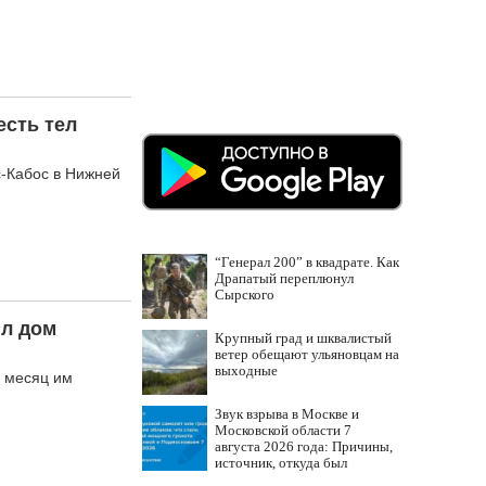
сть тел
с-Кабос в Нижней
“Генерал 200” в квадрате. Как
Драпатый переплюнул
Сырского
ил дом
Крупный град и шквалистый
ветер обещают ульяновцам на
выходные
н месяц им
Звук взрыва в Москве и
Московской области 7
августа 2026 года: Причины,
источник, откуда был
громкий хлопок