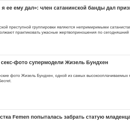
и я ее ему дал»: член сатанинской банды дал при
ской преступной группировки являются непримиримыми сатаниста
должают практиковать ужасные жертвоприношения по сегодняшний 
 секс-фото супермодели Жизель Бундхен
еские фото Жизель Бундхен, одной из самых высокооплачиваемых 
Secret.
стка Femen попыталась забрать статую младенца