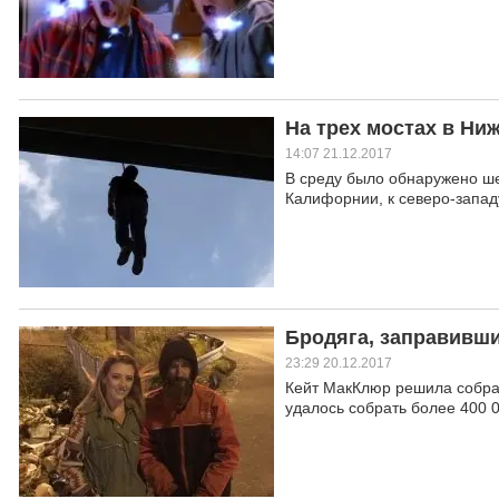
На трех мостах в Н
14:07 21.12.2017
В среду было обнаружено ше
Калифорнии, к северо-запад
Бродяга, заправивши
23:29 20.12.2017
Кейт МакКлюр решила собрат
удалось собрать более 400 