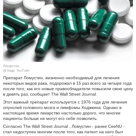
КУЛЬТУРА
НАУКА
СПОРТ
ШОУ-БИЗНЕС
Лекарства
АВТО И МОТО
@ Кадр: YouTube
Препарат Ломустин, жизненно необходимый для лечения
ЭГОИЗМ
некоторых видов рака, подорожал в 15 раз всего за четыре года
после того, как его новые правообладатели повысили свою цену
в девять раз, сообщает The Wall Street Journal.
БЛОГ
Этот важный препарат используется с 1976 года для лечения
опухолей головного мозга и лимфомы Ходжкина. Однако в
настоящее время лекарство настолько дорого, что многие
пациенты больше не могут его себе позволить.
Согласно The Wall Street Journal , Ломустин - ранее CeeNU -
стал недоступен многим после того, как патент на него был