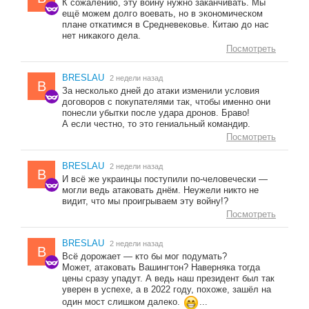
К сожалению, эту войну нужно заканчивать. Мы
ещё можем долго воевать, но в экономическом
плане откатимся в Средневековье. Китаю до нас
нет никакого дела.
Посмотреть
BRESLAU
2 недели назад
B
За несколько дней до атаки изменили условия
договоров с покупателями так, чтобы именно они
понесли убытки после удара дронов. Браво!
А если честно, то это гениальный командир.
Посмотреть
BRESLAU
2 недели назад
B
И всё же украинцы поступили по-человечески —
могли ведь атаковать днём. Неужели никто не
видит, что мы проигрываем эту войну!?
Посмотреть
BRESLAU
2 недели назад
B
Всё дорожает — кто бы мог подумать?
Может, атаковать Вашингтон? Наверняка тогда
цены сразу упадут. А ведь наш президент был так
уверен в успехе, а в 2022 году, похоже, зашёл на
один мост слишком далеко.
...