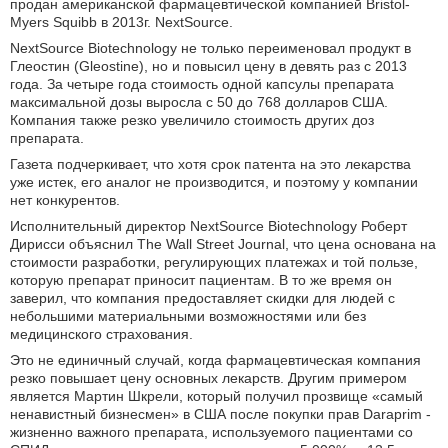
продан американской фармацевтической компанией Bristol-
Myers Squibb в 2013г. NextSource.
NextSource Biotechnology не только переименовал продукт в
Глеостин (Gleostine), но и повысил цену в девять раз с 2013
года. За четыре года стоимость одной капсулы препарата
максимальной дозы выросла с 50 до 768 долларов США.
Компания также резко увеличило стоимость других доз
препарата.
Газета подчеркивает, что хотя срок патента на это лекарства
уже истек, его аналог не производится, и поэтому у компании
нет конкурентов.
Исполнительный директор NextSource Biotechnology Роберт
Дирисси объяснил The Wall Street Journal, что цена основана на
стоимости разработки, регулирующих платежах и той пользе,
которую препарат приносит пациентам. В то же время он
заверил, что компания предоставляет скидки для людей с
небольшими материальными возможностями или без
медицинского страхования.
Это не единичный случай, когда фармацевтическая компания
резко повышает цену основных лекарств. Другим примером
является Мартин Шкрели, который получил прозвище «самый
ненавистный бизнесмен» в США после покупки прав Daraprim -
жизненно важного препарата, используемого пациентами со