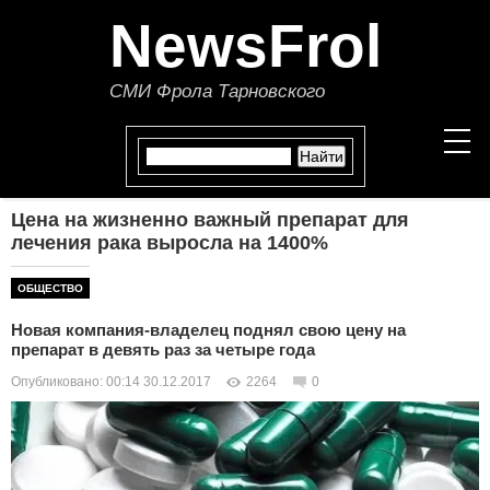
NewsFrol
СМИ Фрола Тарновского
Цена на жизненно важный препарат для
НОВОСТИ
лечения рака выросла на 1400%
СТАТЬИ
ОБЩЕСТВО
Новая компания-владелец поднял свою цену на
ПОЛИТИКА
препарат в девять раз за четыре года
Опубликовано: 00:14 30.12.2017
2264
0
ЭКОНОМИКА
В МИРЕ
ОБЩЕСТВО