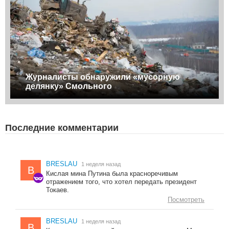
Журналисты обнаружили «мусорную
делянку» Смольного
Последние комментарии
BRESLAU
1 неделя назад
B
Кислая мина Путина была красноречивым
отражением того, что хотел передать президент
Токаев.
Посмотреть
BRESLAU
1 неделя назад
B