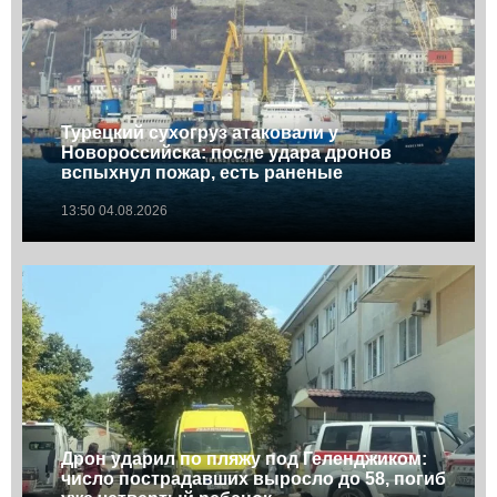
Турецкий сухогруз атаковали у
Новороссийска: после удара дронов
вспыхнул пожар, есть раненые
13:50 04.08.2026
Дрон ударил по пляжу под Геленджиком:
число пострадавших выросло до 58, погиб