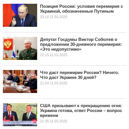
Позиция России: условия перемирия с
Украиной, обозначенные Путиным
КУЛЬТУРА
23:10 11.03.2025
НАУКА
СПОРТ
Депутат Госдумы Виктор Соболев о
предложении 30-дневного перемирия:
«Это недопустимо»
ШОУ-БИЗНЕС
22:15 11.03.2025
АВТО И МОТО
Что даст перемирие России? Ничего.
ЭГОИЗМ
Что даст Украине 30 дней?
21:54 11.03.2025
БЛОГ
США призывают к прекращению огня:
Украина готова, ответ России – вопрос
времени
21:35 11.03.2025