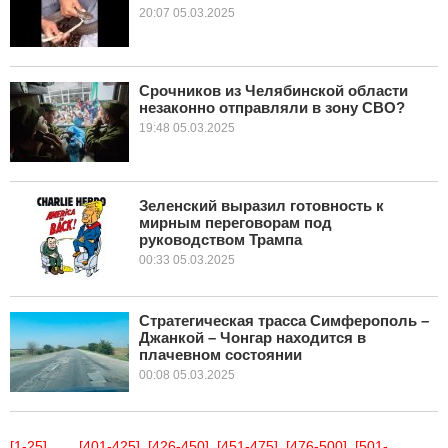
20:07 05.03.2025
Срочников из Челябинской области
незаконно отправляли в зону СВО?
19:48 05.03.2025
Зеленский выразил готовность к
мирным переговорам под
руководством Трампа
00:33 05.03.2025
Стратегическая трасса Симферополь –
Джанкой – Чонгар находится в
плачевном состоянии
00:08 05.03.2025
[1-25]
...
[401-425]
[426-450]
[451-475]
[476-500]
[501-