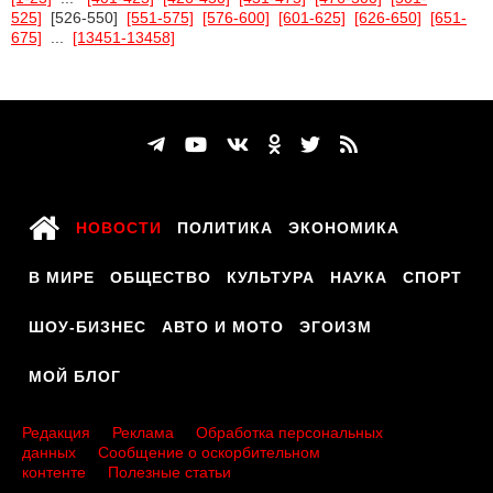
525]
[526-550]
[551-575]
[576-600]
[601-625]
[626-650]
[651-
675]
...
[13451-13458]
НОВОСТИ
ПОЛИТИКА
ЭКОНОМИКА
В МИРЕ
ОБЩЕСТВО
КУЛЬТУРА
НАУКА
СПОРТ
ШОУ-БИЗНЕС
АВТО И МОТО
ЭГОИЗМ
МОЙ БЛОГ
Редакция
Реклама
Обработка персональных
данных
Сообщение о оскорбительном
контенте
Полезные статьи