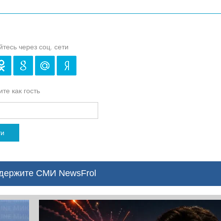
йтесь через соц. сети
те как гость
ти
ержите СМИ NewsFrol