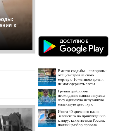
роды:
ения к
Вместо свадьбы – похороны:
отец смотрел на свою
мертвую 16-летнюю дочь и
не мог сдержать слезы
Группа грибников
неожиданно нашли в глухом
лесу одинокую испуганную
маленькую девочку с
игрушкой
Итоги 40-дневного плана
Зеленского по принуждению
к миру: как ответила Россия,
полный разбор провала
операции Украины от