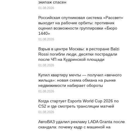
экипаж спасен
01.08.2026
Российская спутниковая система «Рассвет»
выходит на рабочие орбиты: противник
оценил возможности группировки «Бюро
1440»
01.08.2026
Взрыв в центре Москвы: в ресторане Balzi
Rossi погибли люди, десятки пострадали
после ЧП на Кудринской площади
01.08.2026
Купил квартиру мечты — получил «вечного
жильца»: новая схема обмана на рынке
недвижимости набирает обороты
01.08.2026
Когда стартует Esports World Cup 2026 по
CS2 и где смотреть трансляции матчей
01.08.2026
АвтоВАЗ удалил рекламу LADA Granta после
скандала: почему кадр с машиной на