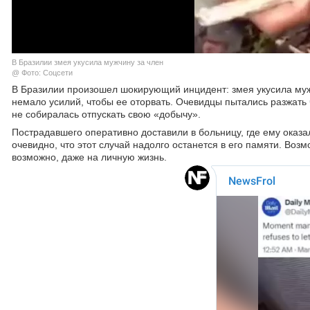
В Бразилии змея укусила мужчину за член
@ Фото: Соцсети
В Бразилии произошел шокирующий инцидент: змея укусила муж
немало усилий, чтобы ее оторвать. Очевидцы пытались разжать
не собиралась отпускать свою «добычу».
Пострадавшего оперативно доставили в больницу, где ему ока
очевидно, что этот случай надолго останется в его памяти. Воз
возможно, даже на личную жизнь.