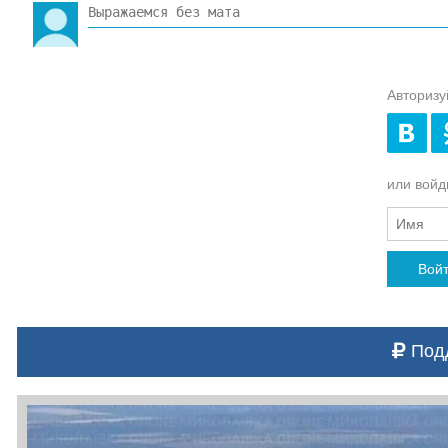
Авторизу
или войди
Вой
Подд