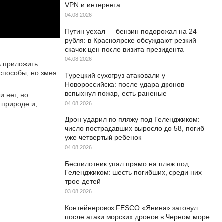
VPN и интернета
04.08.2026
Путин уехал — бензин подорожал на 24
рубля: в Красноярске обсуждают резкий
скачок цен после визита президента
04.08.2026
ь приложить
способы, но змея
Турецкий сухогруз атаковали у
Новороссийска: после удара дронов
вспыхнул пожар, есть раненые
 нет, но
 природе и,
04.08.2026
Дрон ударил по пляжу под Геленджиком:
число пострадавших выросло до 58, погиб
уже четвертый ребенок
04.08.2026
Беспилотник упал прямо на пляж под
Геленджиком: шесть погибших, среди них
трое детей
03.08.2026
Контейнеровоз FESCO «Янина» затонул
после атаки морских дронов в Черном море: