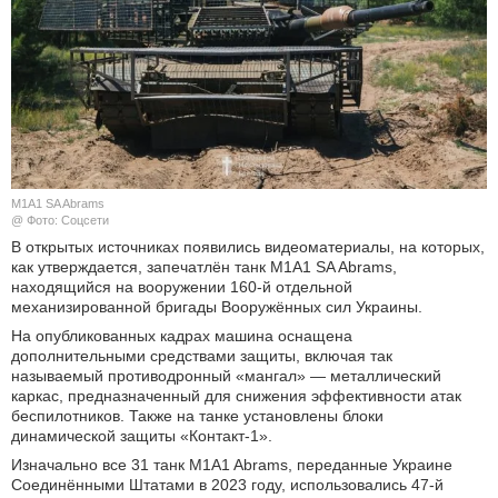
КУЛЬТУРА
НАУКА
СПОРТ
ШОУ-БИЗНЕС
M1A1 SA Abrams
@ Фото: Соцсети
АВТО И МОТО
В открытых источниках появились видеоматериалы, на которых,
как утверждается, запечатлён танк M1A1 SA Abrams,
находящийся на вооружении 160-й отдельной
ЭГОИЗМ
механизированной бригады Вооружённых сил Украины.
На опубликованных кадрах машина оснащена
БЛОГ
дополнительными средствами защиты, включая так
называемый противодронный «мангал» — металлический
каркас, предназначенный для снижения эффективности атак
беспилотников. Также на танке установлены блоки
динамической защиты «Контакт-1».
Изначально все 31 танк M1A1 Abrams, переданные Украине
Соединёнными Штатами в 2023 году, использовались 47-й