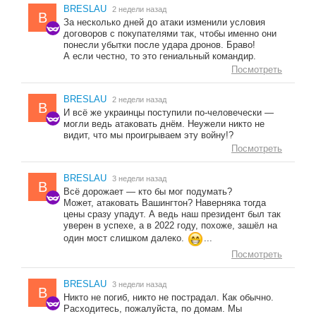
BRESLAU
2 недели назад
B
За несколько дней до атаки изменили условия
договоров с покупателями так, чтобы именно они
понесли убытки после удара дронов. Браво!
А если честно, то это гениальный командир.
Посмотреть
BRESLAU
2 недели назад
B
И всё же украинцы поступили по-человечески —
могли ведь атаковать днём. Неужели никто не
видит, что мы проигрываем эту войну!?
Посмотреть
BRESLAU
3 недели назад
B
Всё дорожает — кто бы мог подумать?
Может, атаковать Вашингтон? Наверняка тогда
цены сразу упадут. А ведь наш президент был так
уверен в успехе, а в 2022 году, похоже, зашёл на
один мост слишком далеко.
...
Посмотреть
BRESLAU
3 недели назад
B
Никто не погиб, никто не пострадал. Как обычно.
Расходитесь, пожалуйста, по домам. Мы