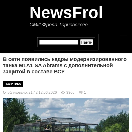
NewsFrol
СМИ Фрола Тарновского
В сети появились кадры модернизированного
НОВОСТИ
танка M1A1 SA Abrams с дополнительной
защитой в составе ВСУ
СТАТЬИ
ПОЛИТИКА
ПОЛИТИКА
Опубликовано: 21:42 12.06.2026
3366
1
ЭКОНОМИКА
В МИРЕ
ОБЩЕСТВО