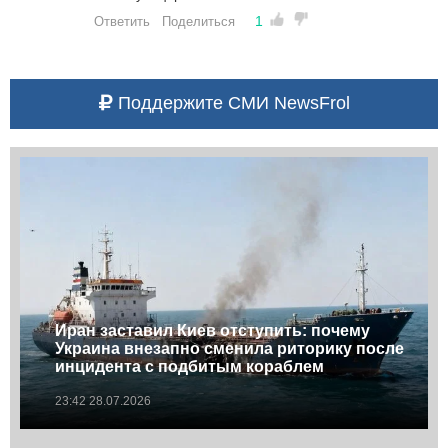
1
Ответить
Поделиться
Поддержите СМИ NewsFrol
Иран заставил Киев отступить: почему
Украина внезапно сменила риторику после
инцидента с подбитым кораблем
23:42 28.07.2026