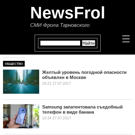
NewsFrol
СМИ Фрола Тарновского
ОБЩЕСТВО
НОВОСТИ
Желтый уровень погодной опасности
объявлен в Москве
СТАТЬИ
16:21 27.07.2017
ПОЛИТИКА
ЭКОНОМИКА
Samsung запатентовала съедобный
телефон в виде банана
10:34 27.07.2017
В МИРЕ
ОБЩЕСТВО