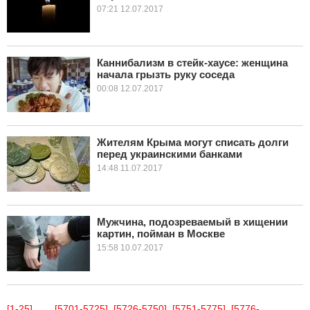
07:21 12.07.2017
Каннибализм в стейк-хаусе: женщина
начала грызть руку соседа
00:08 12.07.2017
Жителям Крыма могут списать долги
перед украинскими банками
14:48 11.07.2017
Мужчина, подозреваемый в хищении
картин, пойман в Москве
15:58 10.07.2017
[1-25]
...
[5701-5725]
[5726-5750]
[5751-5775]
[5776-