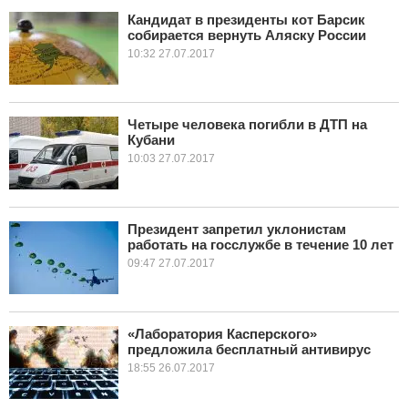
Кандидат в президенты кот Барсик
собирается вернуть Аляску России
КУЛЬТУРА
10:32 27.07.2017
НАУКА
СПОРТ
Четыре человека погибли в ДТП на
Кубани
10:03 27.07.2017
ШОУ-БИЗНЕС
АВТО И МОТО
Президент запретил уклонистам
ЭГОИЗМ
работать на госслужбе в течение 10 лет
09:47 27.07.2017
БЛОГ
«Лаборатория Касперского»
предложила бесплатный антивирус
18:55 26.07.2017