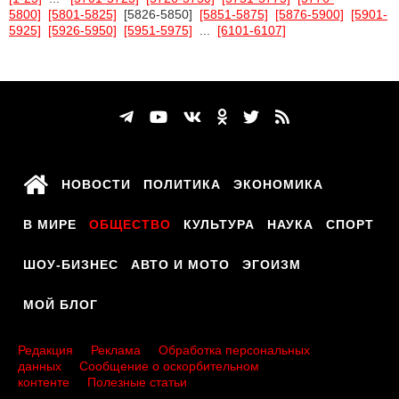
5800]
[5801-5825]
[5826-5850]
[5851-5875]
[5876-5900]
[5901-
5925]
[5926-5950]
[5951-5975]
...
[6101-6107]
НОВОСТИ
ПОЛИТИКА
ЭКОНОМИКА
В МИРЕ
ОБЩЕСТВО
КУЛЬТУРА
НАУКА
СПОРТ
ШОУ-БИЗНЕС
АВТО И МОТО
ЭГОИЗМ
МОЙ БЛОГ
Редакция
Реклама
Обработка персональных
данных
Сообщение о оскорбительном
контенте
Полезные статьи