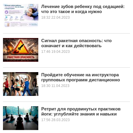
Лечение зубов ребенку под седацией:
что это такое и когда нужно
КУЛЬТУРА
18:32 22.04.2023
НАУКА
СПОРТ
Сигнал ракетная опасность: что
означает и как действовать
17:46 19.04.2023
ШОУ-БИЗНЕС
АВТО И МОТО
Пройдите обучение на инструктора
ЭГОИЗМ
групповых программ дистанционно
18:30 11.04.2023
БЛОГ
Ретрит для продвинутых практиков
йоги: углубляйте знания и навыки
17:56 28.03.2023