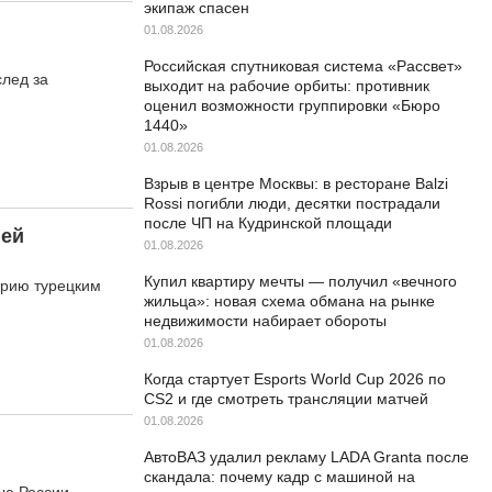
экипаж спасен
01.08.2026
Российская спутниковая система «Рассвет»
лед за
выходит на рабочие орбиты: противник
оценил возможности группировки «Бюро
1440»
01.08.2026
Взрыв в центре Москвы: в ресторане Balzi
Rossi погибли люди, десятки пострадали
после ЧП на Кудринской площади
ией
01.08.2026
Купил квартиру мечты — получил «вечного
орию турецким
жильца»: новая схема обмана на рынке
недвижимости набирает обороты
01.08.2026
Когда стартует Esports World Cup 2026 по
CS2 и где смотреть трансляции матчей
01.08.2026
АвтоВАЗ удалил рекламу LADA Granta после
скандала: почему кадр с машиной на