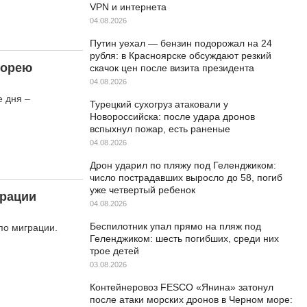
VPN и интернета
04.08.2026
Путин уехал — бензин подорожал на 24
рубля: в Красноярске обсуждают резкий
Корею
скачок цен после визита президента
04.08.2026
е дня –
Турецкий сухогруз атаковали у
Новороссийска: после удара дронов
вспыхнул пожар, есть раненые
04.08.2026
Дрон ударил по пляжу под Геленджиком:
число пострадавших выросло до 58, погиб
уже четвертый ребенок
грации
04.08.2026
Беспилотник упал прямо на пляж под
по миграции.
Геленджиком: шесть погибших, среди них
трое детей
03.08.2026
Контейнеровоз FESCO «Янина» затонул
после атаки морских дронов в Черном море: