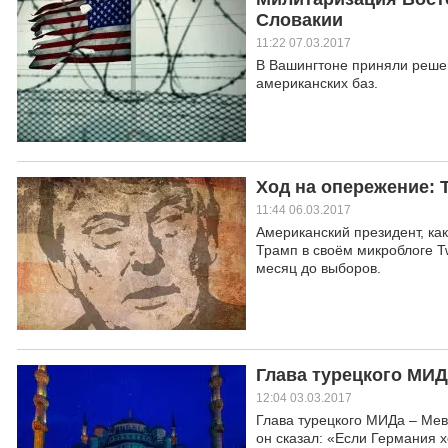
Словакии
11:22 07.03.2017
В Вашингтоне приняли решен
американских баз.
Ход на опережение: 
11:44 06.03.2017
Американский президент, ка
Трамп в своём микроблоге T
месяц до выборов.
Глава турецкого МИД
12:04 03.03.2017
Глава турецкого МИДа – Мев
он сказал: «Если Германия 