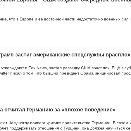
ие, что в Европе и её восточной части недостаточно военных сил
Трамп застиг американские спецслужбы врасплох
к утверждают в Fox News, застал разведку США врасплох. Ещё в су
witter писал о том, что бывший президент Обама инициировал про
а отчитал Германию за «плохое поведение»
лют Чавушоглу подверг критике правительство Германии. В своём 
хочет поддерживать отношения с Турцией, она должна научиться се