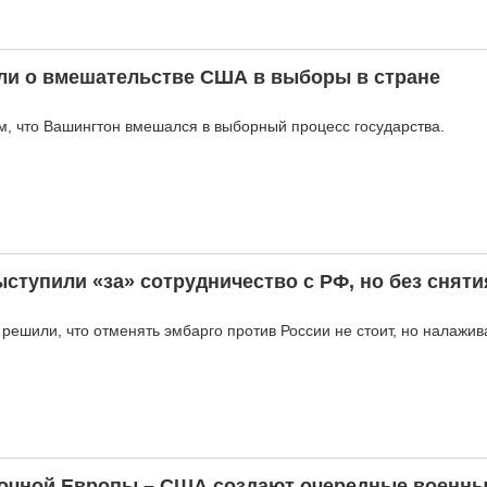
ли о вмешательстве США в выборы в стране
м, что Вашингтон вмешался в выборный процесс государства.
ступили «за» сотрудничество с РФ, но без сняти
решили, что отменять эмбарго против России не стоит, но налажив
очной Европы – США создают очередные военны