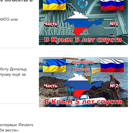
 НАТО или
бботу Дональд
слушку ещё за
интервью Reuters
бя вести».