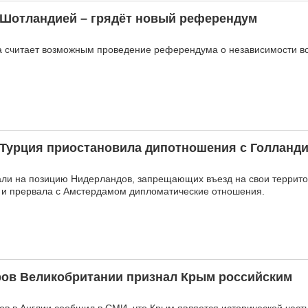
а Шотландией – грядёт новый референдум
а считает возможным проведение референдума о независимости вс
 Турция приостановила дипотношения с Голланд
вали на позицию Нидерландов, запрещающих въезд на свои террит
 и прервала с Амстердамом дипломатические отношения.
ров Великобритании признал Крым российским