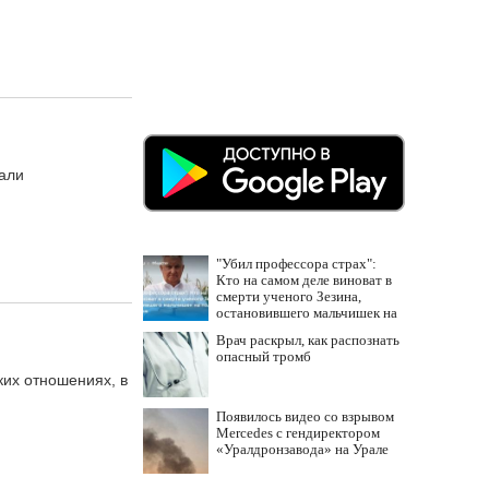
зали
"Убил профессора страх":
Кто на самом деле виноват в
смерти ученого Зезина,
остановившего мальчишек на
поле с горохом
Врач раскрыл, как распознать
опасный тромб
их отношениях, в
Появилось видео со взрывом
Mercedes с гендиректором
«Уралдронзавода» на Урале