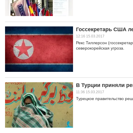
Госсекретарь США ле
12:16 15.03.2017
Рекс Тиллерсон (госсекрета
северокорейская угроза.
В Турции приняли ре
11:36 15.03.2017
Турецкое правительство реш