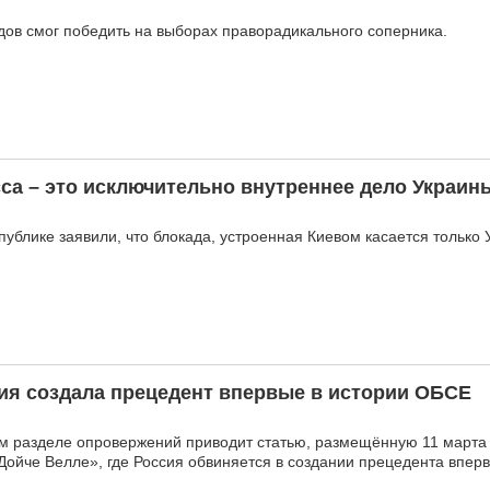
ов смог победить на выборах праворадикального соперника.
са – это исключительно внутреннее дело Украин
ублике заявили, что блокада, устроенная Киевом касается только 
ия создала прецедент впервые в истории ОБСЕ
м разделе опровержений приводит статью, размещённую 11 марта 
Дойче Велле», где Россия обвиняется в создании прецедента вперв