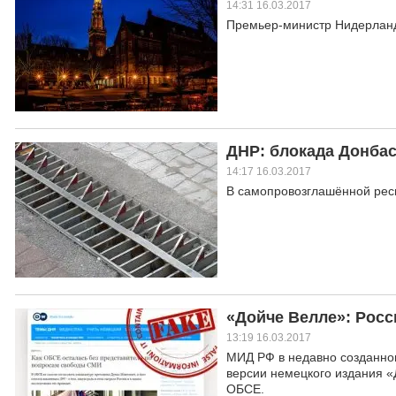
14:31 16.03.2017
Премьер-министр Нидерланд
ДНР: блокада Донбас
14:17 16.03.2017
В самопровозглашённой респ
«Дойче Велле»: Росс
13:19 16.03.2017
МИД РФ в недавно созданно
версии немецкого издания «
ОБСЕ.