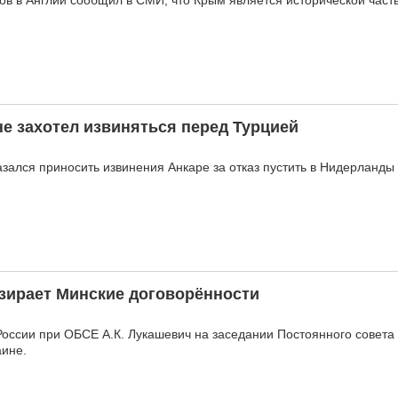
ов в Англии сообщил в СМИ, что Крым является исторической част
е захотел извиняться перед Турцией
зался приносить извинения Анкаре за отказ пустить в Нидерланды 
зирает Минские договорённости
оссии при ОБСЕ А.К. Лукашевич на заседании Постоянного совета
аине.