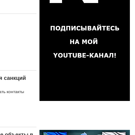
я санкций
ать контакты
е объекты в