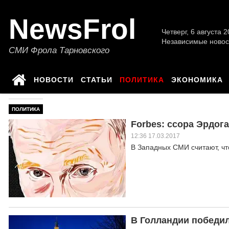
NewsFrol
Четверг, 6 августа 2
Независимые новос
СМИ Фрола Тарновского
НОВОСТИ
СТАТЬИ
ПОЛИТИКА
ЭКОНОМИКА
ПОЛИТИКА
Forbes: ссора Эрдог
12:36 17.03.2017
В Западных СМИ считают, ч
В Голландии победи