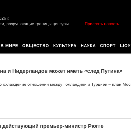
026 г.
ти, разрушающие границы цензуры
Прислать новость
В МИРЕ
ОБЩЕСТВО
КУЛЬТУРА
НАУКА
СПОРТ
ШОУ
ана и Нидерландов может иметь «след Путина»
то охлаждение отношений между Голландией и Турцией – план Мос
л действующий премьер-министр Рюгге