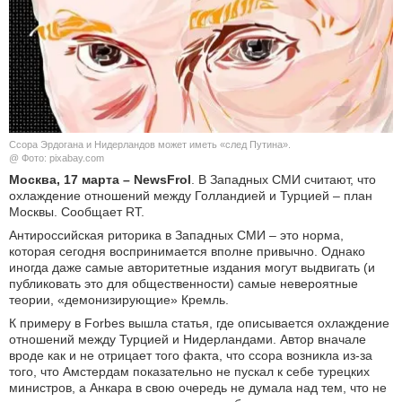
КУЛЬТУРА
НАУКА
СПОРТ
Ссора Эрдогана и Нидерландов может иметь «след Путина».
ШОУ-БИЗНЕС
@ Фото: pixabay.com
Москва, 17 марта – NewsFrol
. В Западных СМИ считают, что
охлаждение отношений между Голландией и Турцией – план
АВТО И МОТО
Москвы. Сообщает RT.
Антироссийская риторика в Западных СМИ – это норма,
ЭГОИЗМ
которая сегодня воспринимается вполне привычно. Однако
иногда даже самые авторитетные издания могут выдвигать (и
БЛОГ
публиковать это для общественности) самые невероятные
теории, «демонизирующие» Кремль.
К примеру в Forbes вышла статья, где описывается охлаждение
отношений между Турцией и Нидерландами. Автор вначале
вроде как и не отрицает того факта, что ссора возникла из-за
того, что Амстердам показательно не пускал к себе турецких
министров, а Анкара в свою очередь не думала над тем, что не