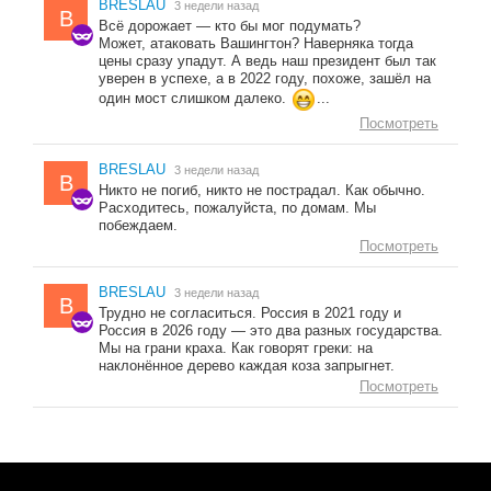
BRESLAU
3 недели назад
B
Всё дорожает — кто бы мог подумать?
Может, атаковать Вашингтон? Наверняка тогда
цены сразу упадут. А ведь наш президент был так
уверен в успехе, а в 2022 году, похоже, зашёл на
один мост слишком далеко.
...
Посмотреть
BRESLAU
3 недели назад
B
Никто не погиб, никто не пострадал. Как обычно.
Расходитесь, пожалуйста, по домам. Мы
побеждаем.
Посмотреть
BRESLAU
3 недели назад
B
Трудно не согласиться. Россия в 2021 году и
Россия в 2026 году — это два разных государства.
Мы на грани краха. Как говорят греки: на
наклонённое дерево каждая коза запрыгнет.
Посмотреть