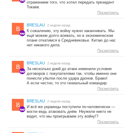
отражением того, что хотел передать президент
Токаев.
Посмотреть
BRESLAU
2 недели назад
B
К сожалению, эту войну нужно заканчивать. Мы
ещё можем долго воевать, но в экономическом
плане откатимся в Средневековье. Китаю до нас
нет никакого дела.
Посмотреть
BRESLAU
2 недели назад
B
За несколько дней до атаки изменили условия
договоров с покупателями так, чтобы именно они
понесли убытки после удара дронов. Браво!
А если честно, то это гениальный командир.
Посмотреть
BRESLAU
2 недели назад
B
И всё же украинцы поступили по-человечески —
могли ведь атаковать днём. Неужели никто не
видит, что мы проигрываем эту войну!?
Посмотреть