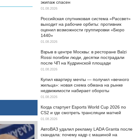
экипаж спасен
01.08.2026
Российская спутниковая система «Рассвет»
выходит на рабочие орбиты: противник
оценил возможности группировки «Бюро
1440»
01.08.2026
Взрыв в центре Москвы: в ресторане Balzi
Rossi погибли люди, десятки пострадали
после ЧП на Кудринской площади
01.08.2026
Купил квартиру мечты — получил «вечного
жильца»: новая схема обмана на рынке
недвижимости набирает обороты
01.08.2026
Когда стартует Esports World Cup 2026 по
CS2 и где смотреть трансляции матчей
01.08.2026
АвтоВАЗ удалил рекламу LADA Granta после
скандала: почему кадр с машиной на