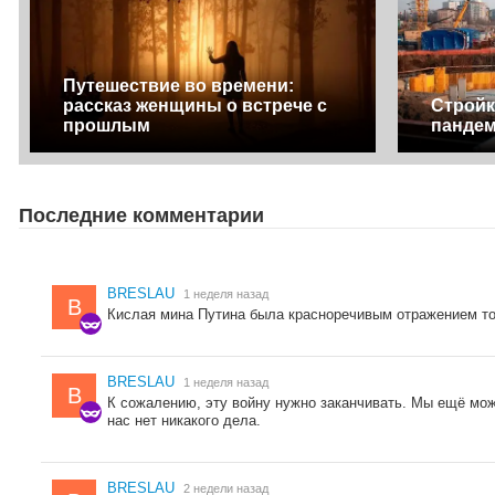
Путешествие во времени:
рассказ женщины о встрече с
Стройк
прошлым
панде
Последние комментарии
BRESLAU
1 неделя назад
B
Кислая мина Путина была красноречивым отражением тог
BRESLAU
1 неделя назад
B
К сожалению, эту войну нужно заканчивать. Мы ещё мож
нас нет никакого дела.
BRESLAU
2 недели назад