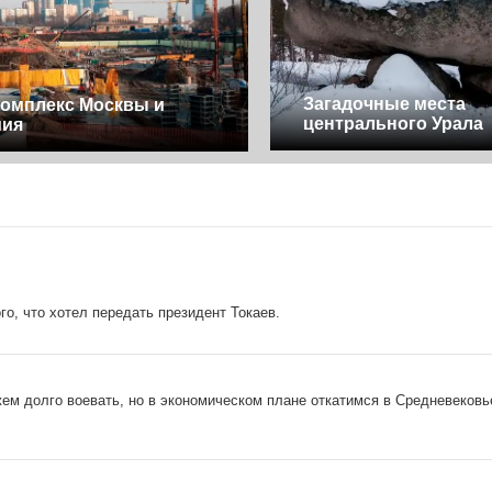
Загадочные места
омплекс Москвы и
центрального Урала
мия
о, что хотел передать президент Токаев.
ем долго воевать, но в экономическом плане откатимся в Средневековь