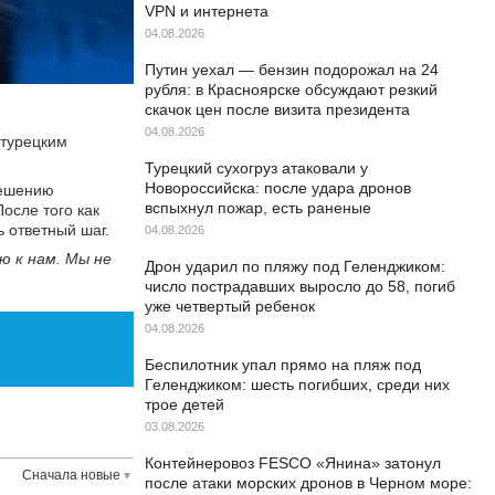
VPN и интернета
04.08.2026
Путин уехал — бензин подорожал на 24
рубля: в Красноярске обсуждают резкий
скачок цен после визита президента
04.08.2026
 турецким
Турецкий сухогруз атаковали у
Новороссийска: после удара дронов
решению
вспыхнул пожар, есть раненые
осле того как
 ответный шаг.
04.08.2026
ю к нам. Мы не
Дрон ударил по пляжу под Геленджиком:
число пострадавших выросло до 58, погиб
уже четвертый ребенок
04.08.2026
Беспилотник упал прямо на пляж под
Геленджиком: шесть погибших, среди них
трое детей
03.08.2026
Контейнеровоз FESCO «Янина» затонул
Сначала новые
после атаки морских дронов в Черном море: