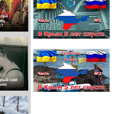
атий
нец
х?
орый сам
дикс