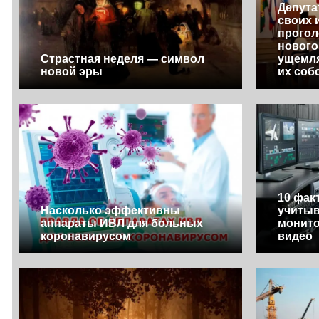
Депута
своих 
прогол
нового
Страстная неделя — символ
ущемля
новой эры
их соб
10 фак
Насколько эффективны
учитыв
аппараты ИВЛ для больных
монито
коронавирусом
видео