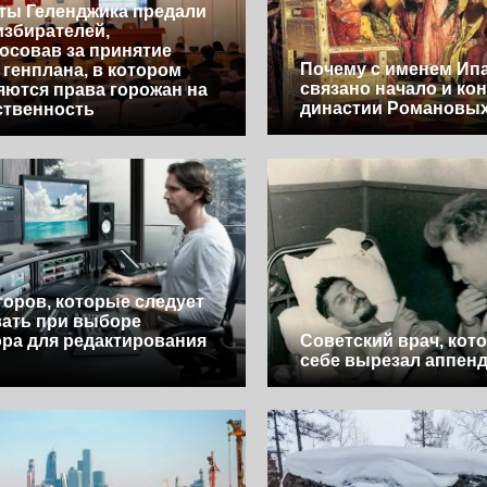
ты Геленджика предали
избирателей,
осовав за принятие
Почему с именем Ип
 генплана, в котором
связано начало и ко
ются права горожан на
династии Романовы
ственность
торов, которые следует
ать при выборе
ра для редактирования
Советский врач, кот
себе вырезал аппен