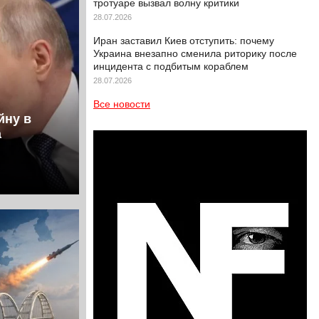
тротуаре вызвал волну критики
28.07.2026
Иран заставил Киев отступить: почему
Украина внезапно сменила риторику после
инцидента с подбитым кораблем
28.07.2026
Все новости
йну в
а