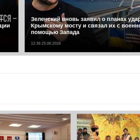
—
Зеленский вновь заявил о планах уда
иции
Крымскому мосту и связал их с военн
помощью Запада
12:36 25.06.2026