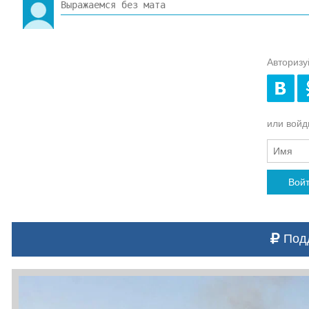
Авторизу
или войди
Вой
Подд