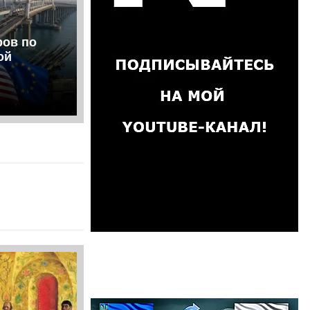
ров по
ой