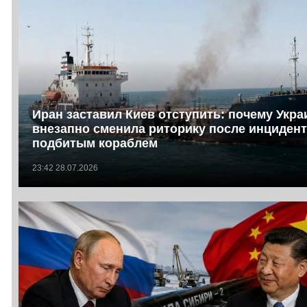
Иран заставил Киев отступить: почему Укра
внезапно сменила риторику после инцидент
подбитым кораблем
23:42 28.07.2026