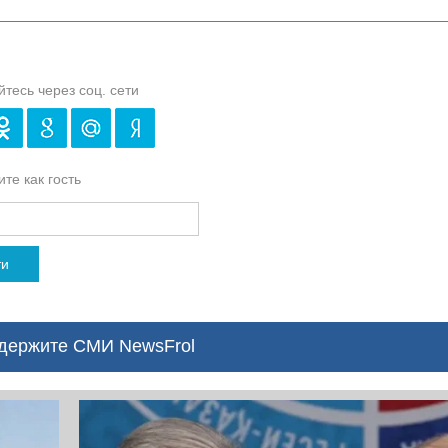
йтесь через соц. сети
те как гость
ти
ержите СМИ NewsFrol