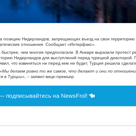
на позицию Нидерландов, запрещающих въезд на свои территорию
атические отношения. Сообщает «Интерфакс».
л быстрее, чем многие предполагали. В Анкаре выразили протест 
иторию Нидерландов для выступлений перед турецкой диаспорой. П
вил, что извиняться ни перед кем не будет, Турция решила сделать
«
Мы делаем ровно то же самое, что делают и они по отношени
я в Турции
», – заявил вице-премьер.
— подписывайтесь на NewsFrol!