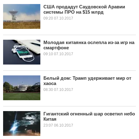
США продадут Саудовской Аравии
системы ПРО на $15 млрд
КУЛЬТУРА
09:20 07.10.2017
НАУКА
СПОРТ
Молодая китаянка ослепла из-за игр на
смартфоне
09:10 07.10.2017
ШОУ-БИЗНЕС
АВТО И МОТО
Белый дом: Трамп удерживает мир от
ЭГОИЗМ
хаоса
08:30 07.10.2017
БЛОГ
Гигантский огненный шар осветил небо
Китая
23:07 06.10.2017