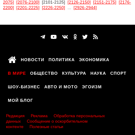
2075]
[2076-2100]
[2101-2125]
[2126-2150]
[2151-2175]
[2176-
2200]
[2201-2225]
[2226-2250]
...
[2926-2944]
НОВОСТИ
ПОЛИТИКА
ЭКОНОМИКА
В МИРЕ
ОБЩЕСТВО
КУЛЬТУРА
НАУКА
СПОРТ
ШОУ-БИЗНЕС
АВТО И МОТО
ЭГОИЗМ
МОЙ БЛОГ
Редакция
Реклама
Обработка персональных
данных
Сообщение о оскорбительном
контенте
Полезные статьи