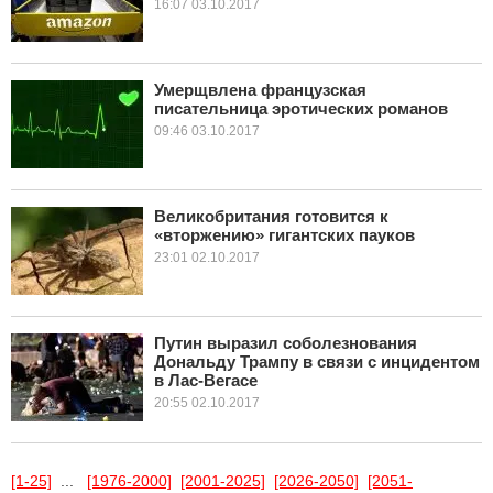
16:07 03.10.2017
Умерщвлена французская
писательница эротических романов
09:46 03.10.2017
Великобритания готовится к
«вторжению» гигантских пауков
23:01 02.10.2017
Путин выразил соболезнования
Дональду Трампу в связи с инцидентом
в Лас-Вегасе
20:55 02.10.2017
[1-25]
...
[1976-2000]
[2001-2025]
[2026-2050]
[2051-