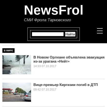
NewsFrol
СМИ Фрола Тарновского
В МИРЕ
НОВОСТИ
В Новом Орлеане объявлена эвакуация
из-за урагана «Нейт»
СТАТЬИ
14:33 07.10.2017
ПОЛИТИКА
ЭКОНОМИКА
Вице-премьер Киргизии погиб в ДТП
09:42 07.10.2017
В МИРЕ
ОБЩЕСТВО