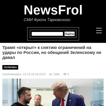
NewsFrol
СМИ Фрола Тарновского
Трамп «открыт» к снятию ограничений на
НОВОСТИ
удары по России, но обещаний Зеленскому не
давал
СТАТЬИ
ПОЛИТИКА
ПОЛИТИКА
Опубликовано: 23:19 26.09.2025
1080
0
ЭКОНОМИКА
В МИРЕ
ОБЩЕСТВО