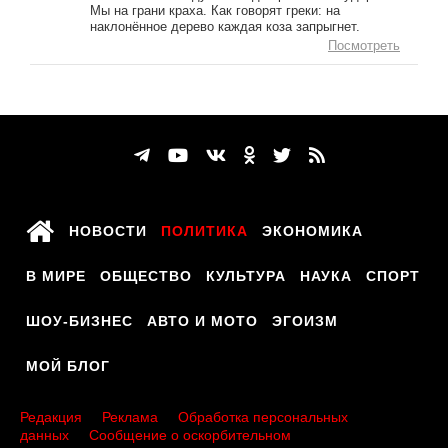
Мы на грани краха. Как говорят греки: на
наклонённое дерево каждая коза запрыгнет.
Посмотреть
НОВОСТИ
ПОЛИТИКА
ЭКОНОМИКА
В МИРЕ
ОБЩЕСТВО
КУЛЬТУРА
НАУКА
СПОРТ
ШОУ-БИЗНЕС
АВТО И МОТО
ЭГОИЗМ
МОЙ БЛОГ
Редакция
Реклама
Обработка персональных
данных
Сообщение о оскорбительном