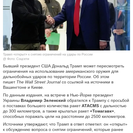
КУЛЬТУРА
НАУКА
СПОРТ
ШОУ-БИЗНЕС
Трамп «открыт» к снятию ограничений на удары по России
@ Фото: Соцсети
АВТО И МОТО
Бывший президент США Дональд Трамп может пересмотреть
ограничения на использование американского оружия для
дальнобойных ударов по территории России. Об этом
ЭГОИЗМ
пишет
The Wall Street Journal
со ссылкой на источники в
Вашингтоне и Киеве.
БЛОГ
По данным издания, на встрече в Нью-Йорке президент
Украины
Владимир Зеленский
обратился к Трампу с просьбой
о поставках большего количества ракет
ATACMS
с дальностью
до 300 километров, а также крылатых ракет
«Томагавк»
,
способных поражать цели на расстоянии до 2500 километров.
Источники утверждают, что Трамп в ответ отметил: он «открыт»
к обсуждению вопроса о снятии ограничений, которые ранее