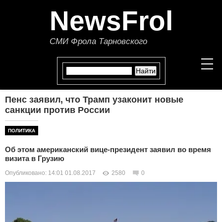
NewsFrol
СМИ Фрола Тарновского
Пенс заявил, что Трамп узаконит новые
НОВОСТИ
санкции против России
СТАТЬИ
ПОЛИТИКА
Об этом американский вице-президент заявил во время
ПОЛИТИКА
визита в Грузию
Опубликовано: 14:01 01.08.2017
2580
0
ЭКОНОМИКА
В МИРЕ
ОБЩЕСТВО