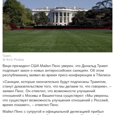
КУЛЬТУРА
НАУКА
СПОРТ
ШОУ-БИЗНЕС
Трамп.
АВТО И МОТО
@ Фото: Pixabay
Вице-президент США Майкл Пенс уверен, что Дональд Трамп
ЭГОИЗМ
подпишет закон о новых антироссийских санкциях. Об этом
республиканец заявил во время пресс-конференции в Тбилиси.
БЛОГ
«Санкции, которые окончательно будут подписаны Трампом,
станут доказательством того, что мы делаем то, что говорим», –
заявил Пенс. Он отметил, что возможности улучшений
отношений с Москвы и Вашингтона существуют. «Мы уверены,
что существует возможность улучшения отношений с Россией,
время покажет», – отметил Пенс.
Майкл Пенс с супругой и официальной делегацией прибыл