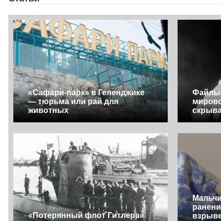
«Сафари-парк» в Геленджике
Файлы 
— тюрьма или рай для
мирово
животных
скрыва
Мальчи
ранени
«Потерянный флот Гитлера»
взрыве