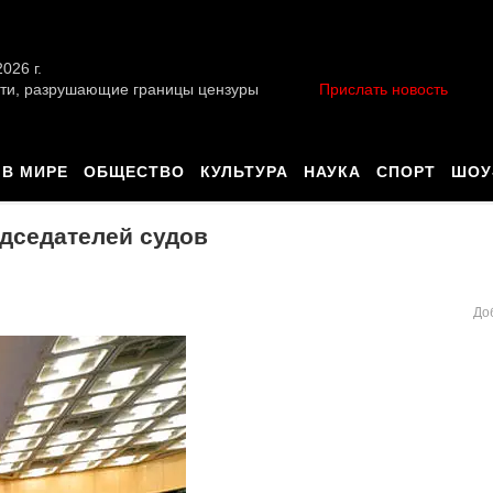
026 г.
ти, разрушающие границы цензуры
Прислать новость
В МИРЕ
ОБЩЕСТВО
КУЛЬТУРА
НАУКА
СПОРТ
ШОУ
дседателей судов
До