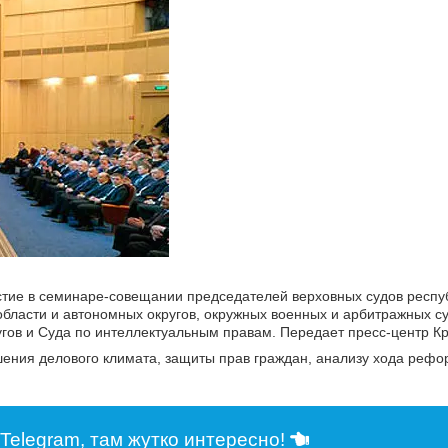
стие в семинаре-совещании председателей верховных судов респуб
области и автономных округов, окружных военных и арбитражных с
гов и Суда по интеллектуальным правам. Передает пресс-центр К
ения делового климата, защиты прав граждан, анализу хода реф
Telegram, там жутко интересно!