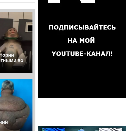
атории
отными во
ений