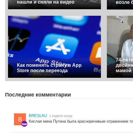
нашли и сняли на видео
возле 
74-лет
Как поменять страну в App
двойню
Store после переезда
мамой 
Последние комментарии
BRESLAU
1 неделя назад
B
Кислая мина Путина была красноречивым отражением тог