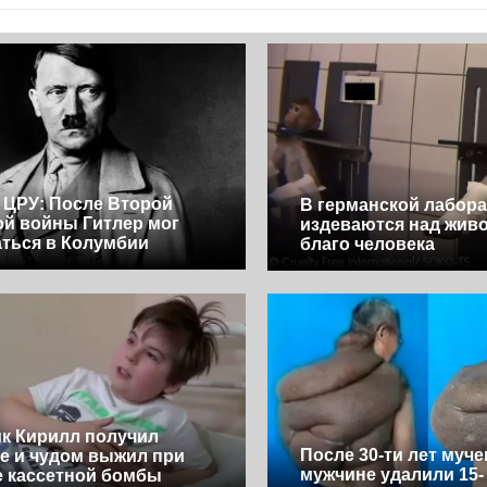
ЦРУ: После Второй
В германской лабор
й войны Гитлер мог
издеваются над жив
ться в Колумбии
благо человека
к Кирилл получил
После 30-ти лет муч
е и чудом выжил при
мужчине удалили 15-
 кассетной бомбы