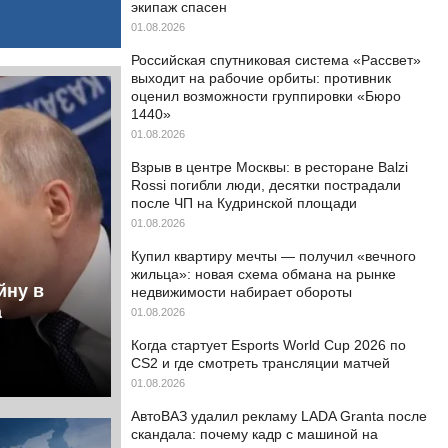
экипаж спасен
01.08.2026
Российская спутниковая система «Рассвет»
выходит на рабочие орбиты: противник
оценил возможности группировки «Бюро
1440»
01.08.2026
Взрыв в центре Москвы: в ресторане Balzi
Rossi погибли люди, десятки пострадали
после ЧП на Кудринской площади
01.08.2026
Купил квартиру мечты — получил «вечного
жильца»: новая схема обмана на рынке
йну в
недвижимости набирает обороты
а
01.08.2026
Когда стартует Esports World Cup 2026 по
CS2 и где смотреть трансляции матчей
01.08.2026
АвтоВАЗ удалил рекламу LADA Granta после
скандала: почему кадр с машиной на