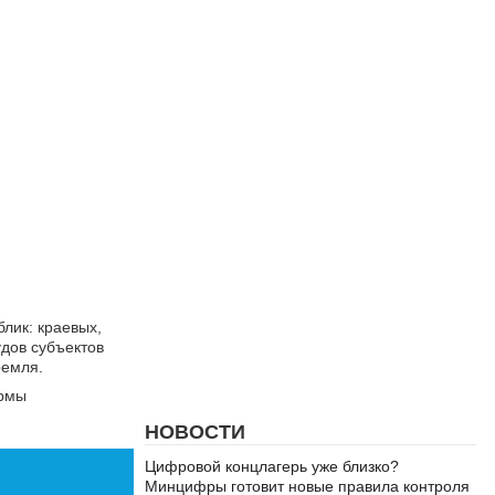
лик: краевых,
удов субъектов
ремля.
ормы
НОВОСТИ
Цифровой концлагерь уже близко?
Минцифры готовит новые правила контроля