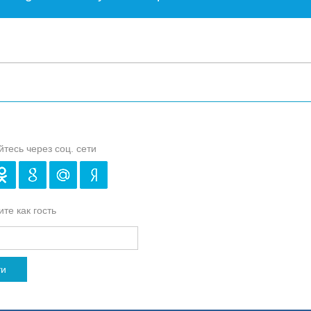
йтесь через соц. сети
те как гость
ти