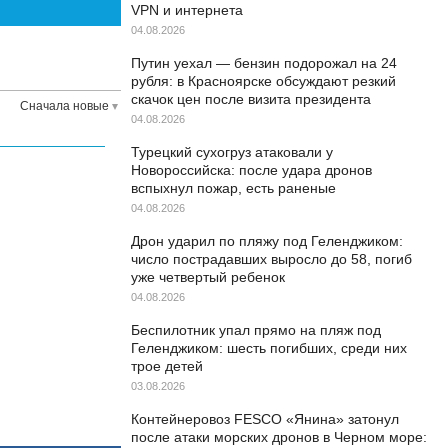
VPN и интернета
04.08.2026
Путин уехал — бензин подорожал на 24
рубля: в Красноярске обсуждают резкий
скачок цен после визита президента
Сначала новые
04.08.2026
Турецкий сухогруз атаковали у
Новороссийска: после удара дронов
вспыхнул пожар, есть раненые
04.08.2026
Дрон ударил по пляжу под Геленджиком:
число пострадавших выросло до 58, погиб
уже четвертый ребенок
04.08.2026
Беспилотник упал прямо на пляж под
Геленджиком: шесть погибших, среди них
трое детей
03.08.2026
Контейнеровоз FESCO «Янина» затонул
после атаки морских дронов в Черном море: