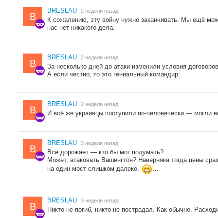
BRESLAU
2 недели назад
B
К сожалению, эту войну нужно заканчивать. Мы ещё мож
нас нет никакого дела.
BRESLAU
2 недели назад
B
За несколько дней до атаки изменили условия договоров
А если честно, то это гениальный командир.
BRESLAU
2 недели назад
B
И всё же украинцы поступили по-человечески — могли ве
BRESLAU
3 недели назад
B
Всё дорожает — кто бы мог подумать?
Может, атаковать Вашингтон? Наверняка тогда цены сразу
на один мост слишком далеко.
...
BRESLAU
3 недели назад
B
Никто не погиб, никто не пострадал. Как обычно. Расхо