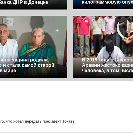
килограммовую опу
банка ДНР в Донецке
няя женщина родила
В 2019 году в Саудо
 и стала самой старой
Аравии жестоко казн
в мире
человека, в том числ
о, что хотел передать президент Токаев.