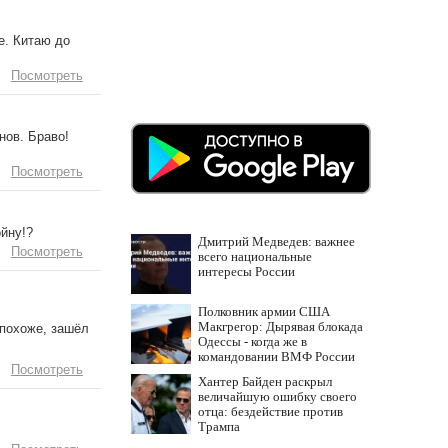
е. Китаю до
Посмотреть
нов. Браво!
Посмотреть
йну!?
Дмитрий Медведев: важнее
Посмотреть
всего национальные
интересы России
Полковник армии США
Макгрегор: Дырявая блокада
 похоже, зашёл
Одессы - когда же в
командовании ВМФ России
Посмотреть
за это полетят головы?
Хантер Байден раскрыл
величайшую ошибку своего
отца: бездействие против
Трампа