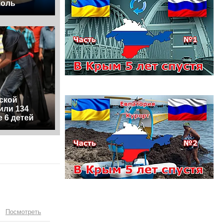
холь
вской
или 134
е 6 детей
Посмотреть