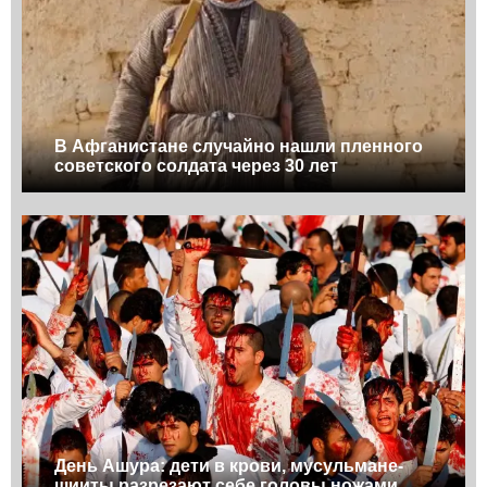
В Афганистане случайно нашли пленного
советского солдата через 30 лет
День Ашура: дети в крови, мусульмане-
шииты разрезают себе головы ножами