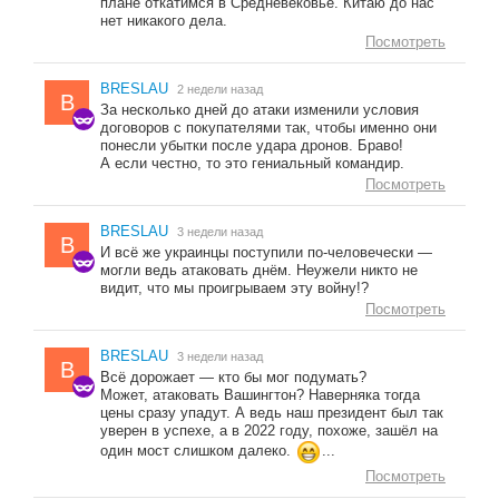
плане откатимся в Средневековье. Китаю до нас
нет никакого дела.
Посмотреть
BRESLAU
2 недели назад
B
За несколько дней до атаки изменили условия
договоров с покупателями так, чтобы именно они
понесли убытки после удара дронов. Браво!
А если честно, то это гениальный командир.
Посмотреть
BRESLAU
3 недели назад
B
И всё же украинцы поступили по-человечески —
могли ведь атаковать днём. Неужели никто не
видит, что мы проигрываем эту войну!?
Посмотреть
BRESLAU
3 недели назад
B
Всё дорожает — кто бы мог подумать?
Может, атаковать Вашингтон? Наверняка тогда
цены сразу упадут. А ведь наш президент был так
уверен в успехе, а в 2022 году, похоже, зашёл на
один мост слишком далеко.
...
Посмотреть