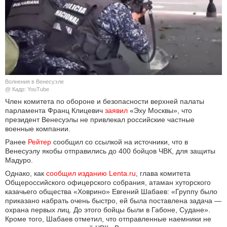
КУЛЬТУРА
НАУКА
СПОРТ
Волнения в Венесуэле
ШОУ-БИЗНЕС
@ Кадр: YouTube
Член комитета по обороне и безопасности верхней палаты
парламента Франц Клицевич
заявил
«Эху Москвы», что
АВТО И МОТО
президент Венесуэлы не привлекал российские частные
военные компании.
ЭГОИЗМ
Ранее
Рейтер
сообщил со ссылкой на источники, что в
Венесуэлу якобы отправились до 400 бойцов ЧВК, для защиты
БЛОГ
Мадуро.
Однако, как
сообщил изданию Lenta.ru
, глава комитета
Общероссийского офицерского собрания, атаман хуторского
казачьего общества «Ховрино» Евгений Шабаев: «Группу было
приказано набрать очень быстро, ей была поставлена задача —
охрана первых лиц. До этого бойцы были в Габоне, Судане».
Кроме того, Шабаев отметил, что отправленные наемники не