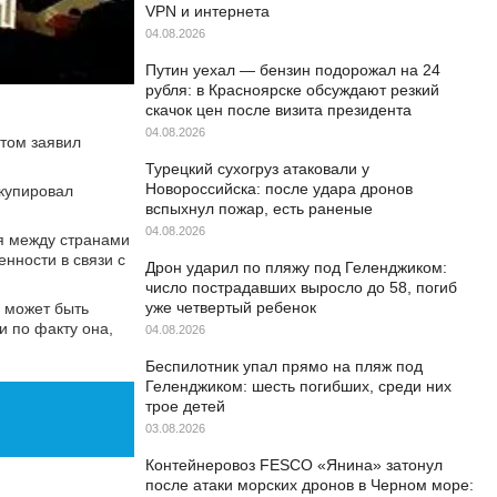
VPN и интернета
04.08.2026
Путин уехал — бензин подорожал на 24
рубля: в Красноярске обсуждают резкий
скачок цен после визита президента
04.08.2026
том заявил
Турецкий сухогруз атаковали у
Новороссийска: после удара дронов
ккупировал
вспыхнул пожар, есть раненые
04.08.2026
ия между странами
нности в связи с
Дрон ударил по пляжу под Геленджиком:
число пострадавших выросло до 58, погиб
уже четвертый ребенок
е может быть
и по факту она,
04.08.2026
Беспилотник упал прямо на пляж под
Геленджиком: шесть погибших, среди них
трое детей
03.08.2026
Контейнеровоз FESCO «Янина» затонул
после атаки морских дронов в Черном море: