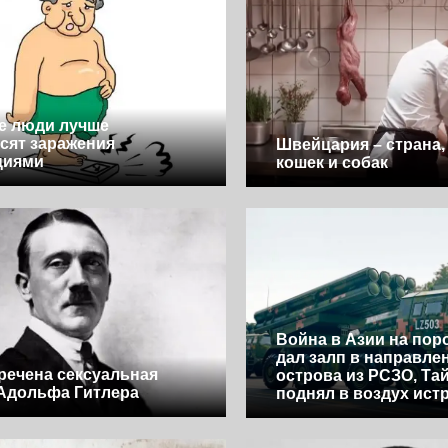
е люди лучше
сят заражения
Швейцария – страна, 
циями
кошек и собак
Война в Азии на поро
дал залп в направле
речена сексуальная
острова из РСЗО, Та
Адольфа Гитлера
поднял в воздух ист