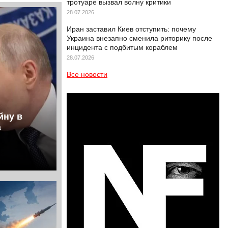
тротуаре вызвал волну критики
28.07.2026
Иран заставил Киев отступить: почему
Украина внезапно сменила риторику после
инцидента с подбитым кораблем
28.07.2026
Все новости
йну в
а