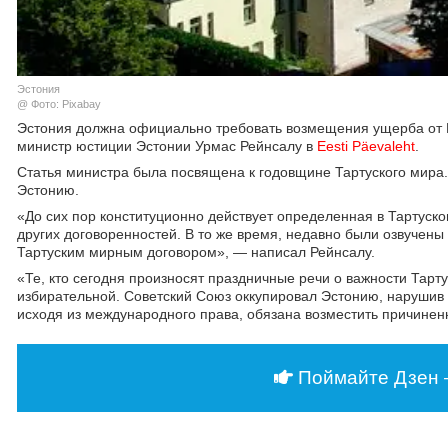
Эстония
@ Фото: Pixabay
Эстония должна официально требовать возмещения ущерба от Р
министр юстиции Эстонии Урмас Рейнсалу в
Eesti Päevaleht
.
Статья министра была посвящена к годовщине Тартуского мира
Эстонию.
«До сих пор конституционно действует определенная в Тартуск
других договоренностей. В то же время, недавно были озвучен
Тартуским мирным договором», — написал Рейнсалу.
«Те, кто сегодня произносят праздничные речи о важности Тарт
избирательной. Советский Союз оккупировал Эстонию, нарушив и
исходя из международного права, обязана возместить причинен
Поймайте Дзен 