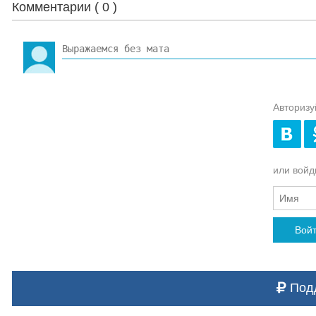
Комментарии (
0
)
Авторизу
или войди
Вой
Подд