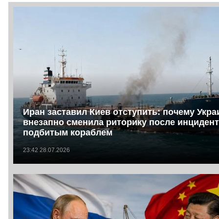
Иран заставил Киев отступить: почему Укра
внезапно сменила риторику после инцидент
подбитым кораблем
23:42 28.07.2026