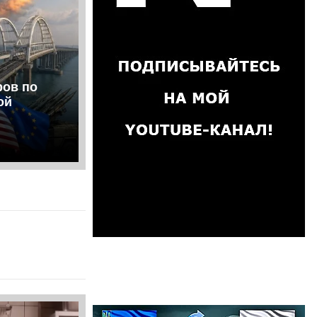
ров по
ой