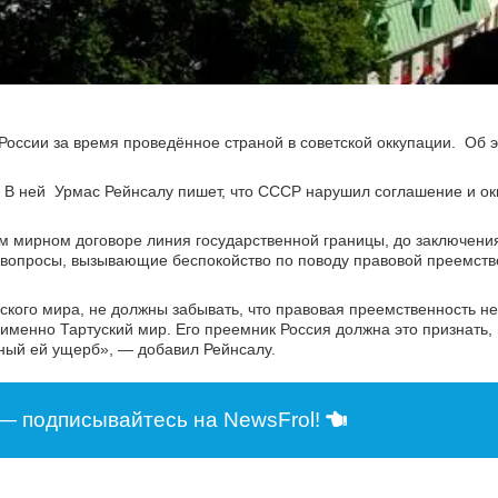
оссии за время проведённое страной в советской оккупации. Об э
. В ней Урмас Рейнсалу пишет, что СССР нарушил соглашение и о
ом мирном договоре линия государственной границы, до заключен
ы вопросы, вызывающие беспокойство по поводу правовой преемстве
уского мира, не должны забывать, что правовая преемственность н
менно Тартуский мир. Его преемник Россия должна это признать, 
ный ей ущерб», — добавил Рейнсалу.
— подписывайтесь на NewsFrol!