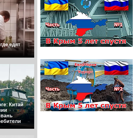
где едят
ге: Китай
нии
йвань
ребители