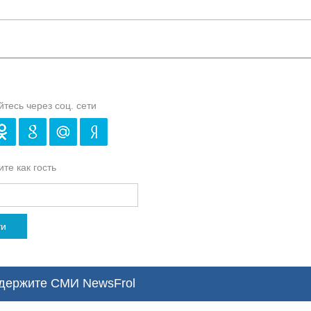
йтесь через соц. сети
те как гость
ти
ержите СМИ NewsFrol