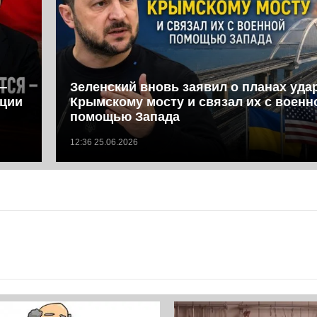
—
Зеленский вновь заявил о планах уда
иции
Крымскому мосту и связал их с военн
помощью Запада
12:36 25.06.2026