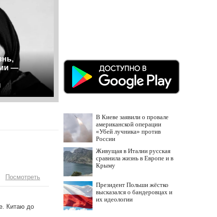
знь,
ами —
ы
В Киеве заявили о провале
американской операции
«Убей лучника» против
России
Живущая в Италии русская
сравнила жизнь в Европе и в
Крыму
Посмотреть
Президент Польши жёстко
высказался о бандеровцах и
их идеологии
е. Китаю до