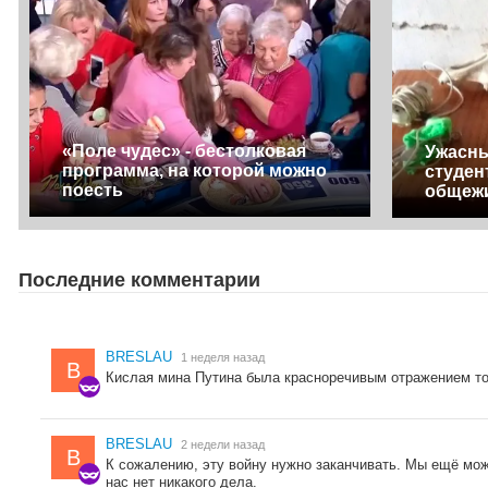
«Поле чудес» - бестолковая
Ужасны
программа, на которой можно
студен
поесть
общеж
Последние комментарии
BRESLAU
1 неделя назад
B
Кислая мина Путина была красноречивым отражением тог
BRESLAU
2 недели назад
B
К сожалению, эту войну нужно заканчивать. Мы ещё мож
нас нет никакого дела.