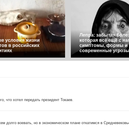
Лепра: забытая боле
е условия жизни
которая всё ещё с н
тов в российских
симптомы, формы и
итиях
современные угроз
о, что хотел передать президент Токаев.
ем долго воевать, но в экономическом плане откатимся в Средневековь