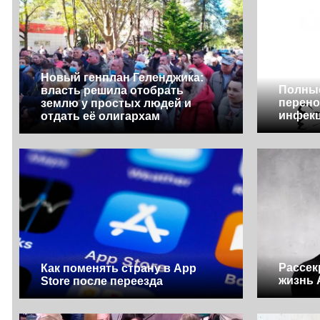
Новый генплан Геленджика:
Полны
власть решила отобрать
перено
землю у простых людей и
инфек
отдать её олигархам
Рассек
Как поменять страну в App
жизнь 
Store после переезда