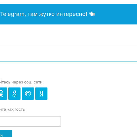
Telegram, там жутко интересно!
йтесь через соц. сети
те как гость
ти