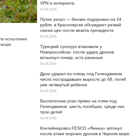
VPN и интернета
04.08.2026
Путин уехал — бензин подорожал на 24
рубля: в Красноярске обсуждают резкий
скачок цен после визита президента
04.08.2026
ла испытания
 море.
Турецкий сухогруз атаковали у
Новороссийска: после удара дронов
вспыхнул пожар, есть раненые
04.08.2026
Дрон ударил по пляжу под Геленджиком:
число пострадавших выросло до 58, погиб
уже четвертый ребенок
04.08.2026
Беспилотник упал прямо на пляж под
Геленджиком: шесть погибших, среди них
трое детей
03.08.2026
Контейнеровоз FESCO «Янина» затонул
после атаки морских дронов в Черном море: