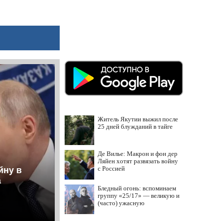
Житель Якутии выжил после
25 дней блужданий в тайге
Де Вилье: Макрон и фон дер
Ляйен хотят развязать войну
с Россией
йну в
а
Бледный огонь: вспоминаем
группу «25/17» — великую и
(часто) ужасную