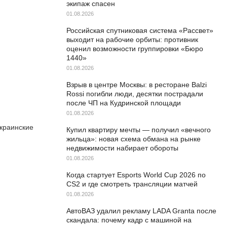
экипаж спасен
01.08.2026
Российская спутниковая система «Рассвет»
выходит на рабочие орбиты: противник
оценил возможности группировки «Бюро
1440»
01.08.2026
Взрыв в центре Москвы: в ресторане Balzi
Rossi погибли люди, десятки пострадали
после ЧП на Кудринской площади
01.08.2026
украинские
Купил квартиру мечты — получил «вечного
жильца»: новая схема обмана на рынке
недвижимости набирает обороты
01.08.2026
Когда стартует Esports World Cup 2026 по
CS2 и где смотреть трансляции матчей
01.08.2026
АвтоВАЗ удалил рекламу LADA Granta после
скандала: почему кадр с машиной на