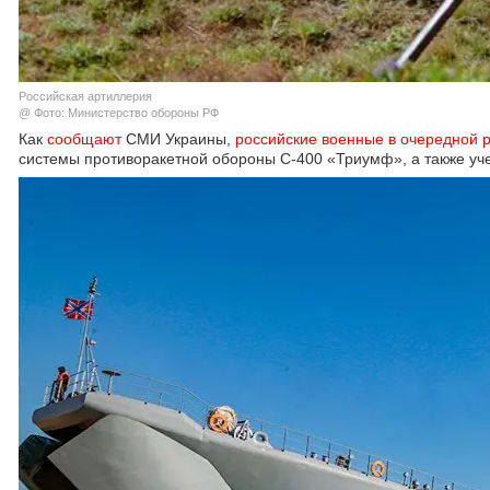
Российская артиллерия
@ Фото: Министерство обороны РФ
Как
сообщают
СМИ Украины,
российские военные в очередной р
системы противоракетной обороны С-400 «Триумф», а также уч