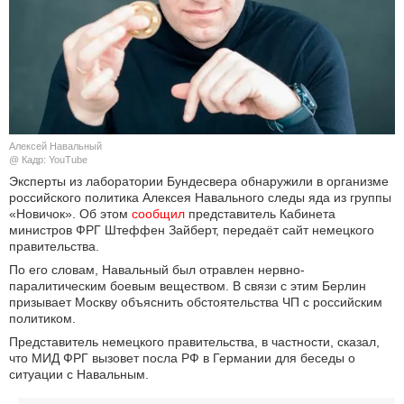
КУЛЬТУРА
НАУКА
СПОРТ
Алексей Навальный
ШОУ-БИЗНЕС
@ Кадр: YouTube
Эксперты из лаборатории Бундесвера обнаружили в организме
российского политика Алексея Навального следы яда из группы
АВТО И МОТО
«Новичок». Об этом
сообщил
представитель Кабинета
министров ФРГ Штеффен Зайберт, передаёт сайт немецкого
ЭГОИЗМ
правительства.
По его словам, Навальный был отравлен нервно-
БЛОГ
паралитическим боевым веществом. В связи с этим Берлин
призывает Москву объяснить обстоятельства ЧП с российским
политиком.
Представитель немецкого правительства, в частности, сказал,
что МИД ФРГ вызовет посла РФ в Германии для беседы о
ситуации с Навальным.