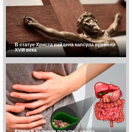
В статуе Христа найдена капсула времени
XVIII века
Камни в желчном пузыре – «мина