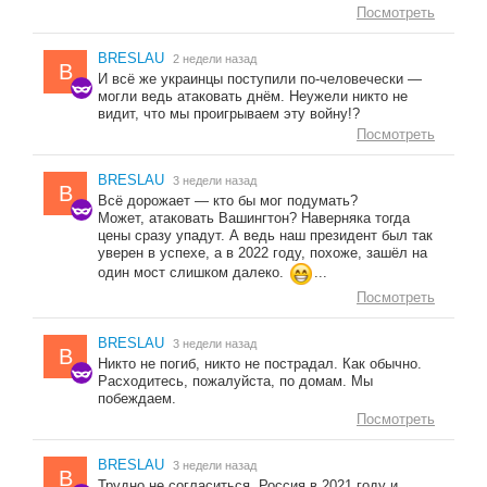
Посмотреть
BRESLAU
2 недели назад
B
И всё же украинцы поступили по-человечески —
могли ведь атаковать днём. Неужели никто не
видит, что мы проигрываем эту войну!?
Посмотреть
BRESLAU
3 недели назад
B
Всё дорожает — кто бы мог подумать?
Может, атаковать Вашингтон? Наверняка тогда
цены сразу упадут. А ведь наш президент был так
уверен в успехе, а в 2022 году, похоже, зашёл на
один мост слишком далеко.
...
Посмотреть
BRESLAU
3 недели назад
B
Никто не погиб, никто не пострадал. Как обычно.
Расходитесь, пожалуйста, по домам. Мы
побеждаем.
Посмотреть
BRESLAU
3 недели назад
B
Трудно не согласиться. Россия в 2021 году и