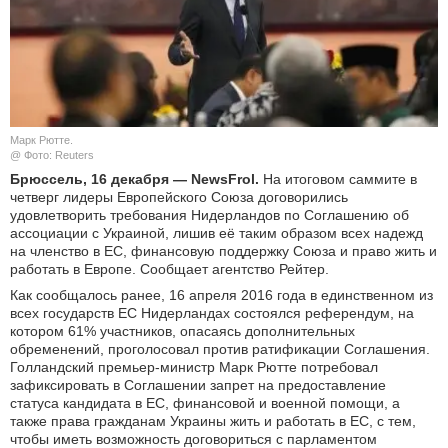
КУЛЬТУРА
НАУКА
СПОРТ
Марк Рютте.
@ Фото: Reuters
ШОУ-БИЗНЕС
Брюссель, 16 декабря — NewsFrol.
На итоговом саммите в
четверг лидеры Европейского Союза договорились
удовлетворить требования Нидерландов по Соглашению об
АВТО И МОТО
ассоциации с Украиной, лишив её таким образом всех надежд
на членство в ЕС, финансовую поддержку Союза и право жить и
ЭГОИЗМ
работать в Европе. Сообщает агентство Рейтер.
Как сообщалось ранее, 16 апреля 2016 года в единственном из
БЛОГ
всех государств ЕС Нидерландах состоялся референдум, на
котором 61% участников, опасаясь дополнительных
обременений, проголосовал против ратификации Соглашения.
Голландский премьер-министр Марк Рютте потребовал
зафиксировать в Соглашении запрет на предоставление
статуса кандидата в ЕС, финансовой и военной помощи, а
также права гражданам Украины жить и работать в ЕС, с тем,
чтобы иметь возможность договориться с парламентом