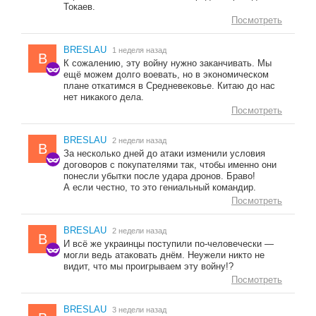
Токаев.
Посмотреть
BRESLAU
1 неделя назад
B
К сожалению, эту войну нужно заканчивать. Мы
ещё можем долго воевать, но в экономическом
плане откатимся в Средневековье. Китаю до нас
нет никакого дела.
Посмотреть
BRESLAU
2 недели назад
B
За несколько дней до атаки изменили условия
договоров с покупателями так, чтобы именно они
понесли убытки после удара дронов. Браво!
А если честно, то это гениальный командир.
Посмотреть
BRESLAU
2 недели назад
B
И всё же украинцы поступили по-человечески —
могли ведь атаковать днём. Неужели никто не
видит, что мы проигрываем эту войну!?
Посмотреть
BRESLAU
3 недели назад