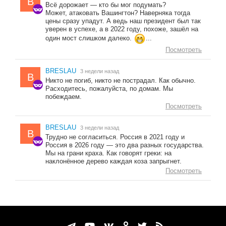
B
Всё дорожает — кто бы мог подумать?
Может, атаковать Вашингтон? Наверняка тогда
цены сразу упадут. А ведь наш президент был так
уверен в успехе, а в 2022 году, похоже, зашёл на
один мост слишком далеко.
...
Посмотреть
BRESLAU
3 недели назад
B
Никто не погиб, никто не пострадал. Как обычно.
Расходитесь, пожалуйста, по домам. Мы
побеждаем.
Посмотреть
BRESLAU
3 недели назад
B
Трудно не согласиться. Россия в 2021 году и
Россия в 2026 году — это два разных государства.
Мы на грани краха. Как говорят греки: на
наклонённое дерево каждая коза запрыгнет.
Посмотреть