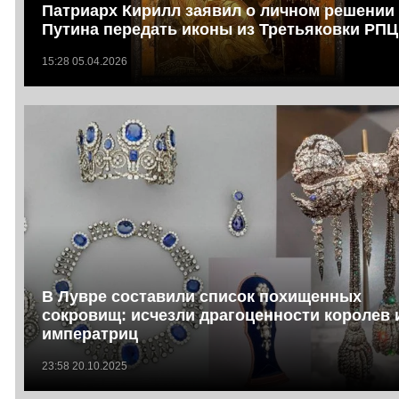
Патриарх Кирилл заявил о личном решении
Путина передать иконы из Третьяковки РПЦ
15:28 05.04.2026
В Лувре составили список похищенных
сокровищ: исчезли драгоценности королев 
императриц
23:58 20.10.2025