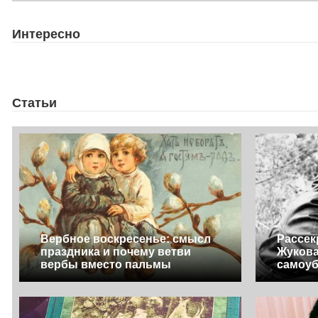
Интересно
Статьи
Вербное воскресенье: смысл
Рассек
праздника и почему ветви
Жукова
вербы вместо пальмы
самоуб