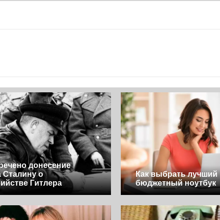
речено донесение
 Сталину о
Как выбрать лучший
ийстве Гитлера
бюджетный ноутбук