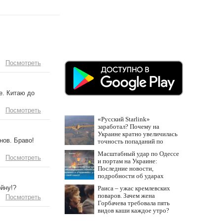
Посмотреть
е. Китаю до
Посмотреть
«Русский Starlink»
заработал? Почему на
Украине кратно увеличилась
нов. Браво!
точность попаданий по
объектам ВСУ
Масштабный удар по Одессе
Посмотреть
и портам на Украине:
Последние новости,
подробности об ударах
России 9 августа 2026 года
йну!?
Раиса – ужас кремлевских
поваров. Зачем жена
Посмотреть
Горбачева требовала пять
видов каши каждое утро?