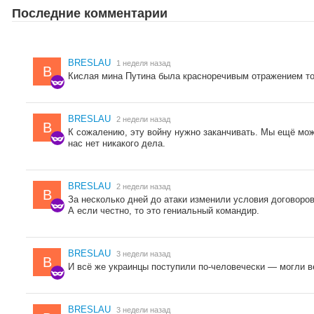
Последние комментарии
BRESLAU
1 неделя назад
B
Кислая мина Путина была красноречивым отражением тог
BRESLAU
2 недели назад
B
К сожалению, эту войну нужно заканчивать. Мы ещё мож
нас нет никакого дела.
BRESLAU
2 недели назад
B
За несколько дней до атаки изменили условия договоров
А если честно, то это гениальный командир.
BRESLAU
3 недели назад
B
И всё же украинцы поступили по-человечески — могли ве
BRESLAU
3 недели назад