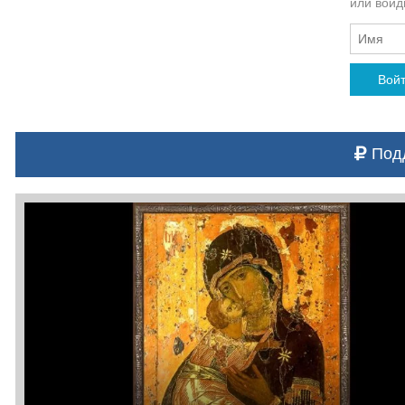
или войди
Вой
Подд