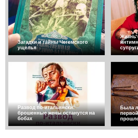
Жизнь 
Загадки и тайны Чегемского
интимн
ущелья
супруг
Развод по-итальянски:
Была л
брошенные жены останутся на
первой
бобах
прошл