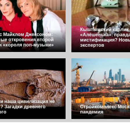
Кыштымский карлик
с Майклом Джексоном:
«Алёшенька»: правд
ые откровения второй
мистификация? Нов
и «короля поп-музыки»
экспертов
и наша цивилизация не
? Загадки древнего
Стройкомплекс Моск
ого
пандемия