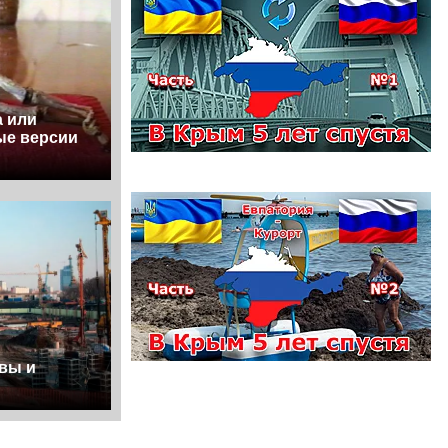
а или
ые версии
вы и