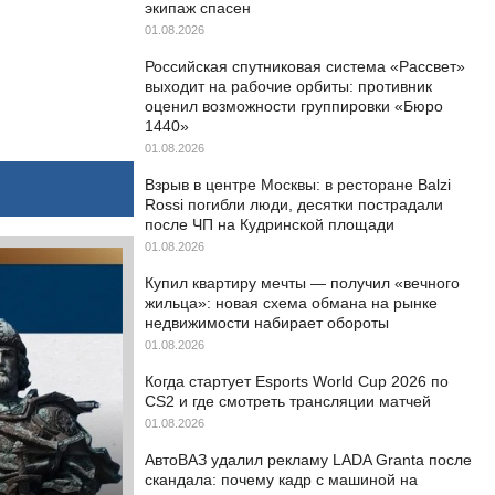
экипаж спасен
01.08.2026
Российская спутниковая система «Рассвет»
выходит на рабочие орбиты: противник
оценил возможности группировки «Бюро
1440»
01.08.2026
Взрыв в центре Москвы: в ресторане Balzi
Rossi погибли люди, десятки пострадали
после ЧП на Кудринской площади
01.08.2026
Купил квартиру мечты — получил «вечного
жильца»: новая схема обмана на рынке
недвижимости набирает обороты
01.08.2026
Когда стартует Esports World Cup 2026 по
CS2 и где смотреть трансляции матчей
01.08.2026
АвтоВАЗ удалил рекламу LADA Granta после
скандала: почему кадр с машиной на