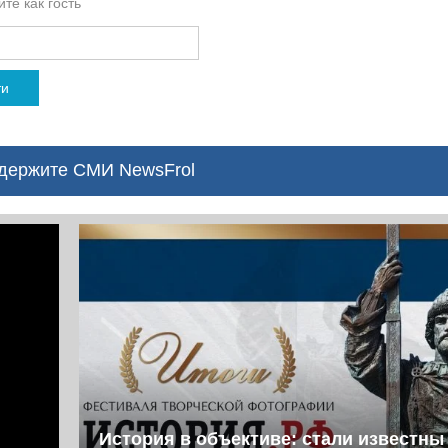
те как гость
ти
ержите СМИ NewsFrol
История в объективе: cтали известны