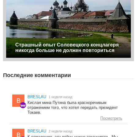
Страшный опыт Соловецкого концлагеря
никогда больше не должен повториться
Последние комментарии
BRESLAU
1 неделя назад
B
Кислая мина Путина была красноречивым
отражением того, что хотел передать президент
Токаев.
Посмотреть
BRESLAU
2 недели назад
B
К сожалению, эту войну нужно заканчивать. Мы