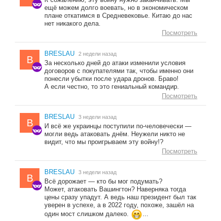
ещё можем долго воевать, но в экономическом
плане откатимся в Средневековье. Китаю до нас
нет никакого дела.
Посмотреть
BRESLAU
2 недели назад
B
За несколько дней до атаки изменили условия
договоров с покупателями так, чтобы именно они
понесли убытки после удара дронов. Браво!
А если честно, то это гениальный командир.
Посмотреть
BRESLAU
3 недели назад
B
И всё же украинцы поступили по-человечески —
могли ведь атаковать днём. Неужели никто не
видит, что мы проигрываем эту войну!?
Посмотреть
BRESLAU
3 недели назад
B
Всё дорожает — кто бы мог подумать?
Может, атаковать Вашингтон? Наверняка тогда
цены сразу упадут. А ведь наш президент был так
уверен в успехе, а в 2022 году, похоже, зашёл на
один мост слишком далеко.
...