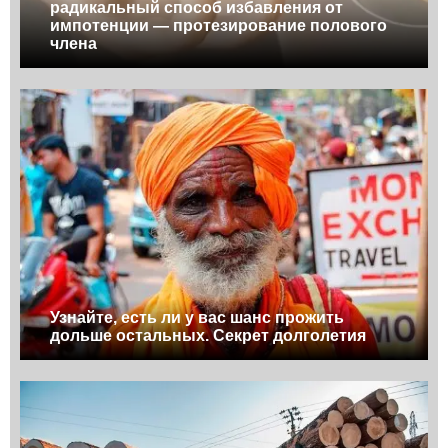
радикальный способ избавления от
импотенции — протезирование полового
члена
Узнайте, есть ли у вас шанс прожить
дольше остальных. Секрет долголетия