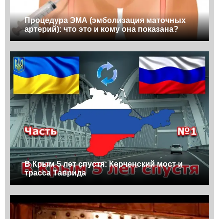
Процедура ЭМА (эмболизация маточных
артерий): что это и кому она показана?
В Крым 5 лет спустя: Керченский мост и
трасса Таврида