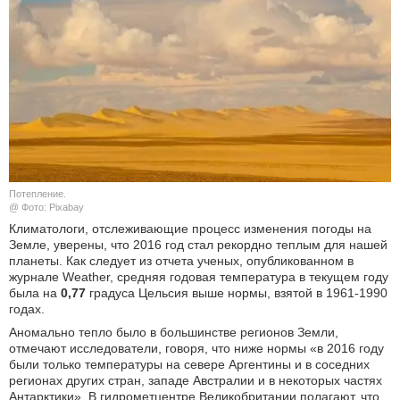
КУЛЬТУРА
НАУКА
СПОРТ
ШОУ-БИЗНЕС
Потепление.
АВТО И МОТО
@ Фото: Pixabay
Климатологи, отслеживающие процесс изменения погоды на
ЭГОИЗМ
Земле, уверены, что 2016 год стал рекордно теплым для нашей
планеты. Как следует из отчета ученых, опубликованном в
журнале Weather, средняя годовая температура в текущем году
БЛОГ
была на
0,77
градуса Цельсия выше нормы, взятой в 1961-1990
годах.
Аномально тепло было в большинстве регионов Земли,
отмечают исследователи, говоря, что ниже нормы «в 2016 году
были только температуры на севере Аргентины и в соседних
регионах других стран, западе Австралии и в некоторых частях
Антарктики». В гидрометцентре Великобритании полагают, что