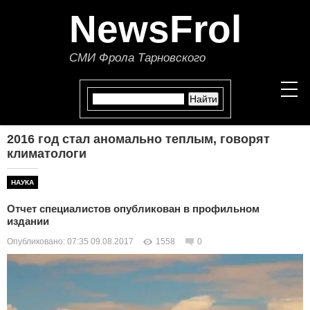
NewsFrol
СМИ Фрола Тарновского
2016 год стал аномально теплым, говорят
НОВОСТИ
климатологи
СТАТЬИ
НАУКА
Отчет специалистов опубликован в профильном
ПОЛИТИКА
издании
Опубликовано: 07:35 09.08.2017
1558
0
ЭКОНОМИКА
В МИРЕ
ОБЩЕСТВО