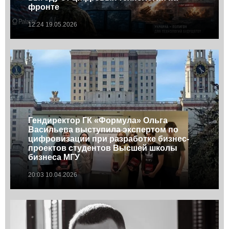
фронте
12:24 19.05.2026
Гендиректор ГК «Формула» Ольга
Васильева выступила экспертом по
цифровизации при разработке бизнес-
проектов студентов Высшей школы
бизнеса МГУ
20:03 10.04.2026