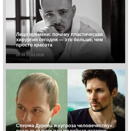
Лицо времени: почему пластическая
хирургия сегодня — это больше, чем
просто красота
20:39 22.03.2026
Сперма Дурова и «угроза человечеству»:
реальный риск или медийная истерия