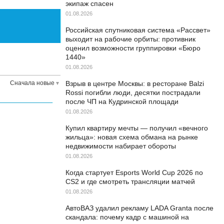
экипаж спасен
01.08.2026
Российская спутниковая система «Рассвет»
выходит на рабочие орбиты: противник
оценил возможности группировки «Бюро
1440»
01.08.2026
Сначала новые
Взрыв в центре Москвы: в ресторане Balzi
Rossi погибли люди, десятки пострадали
после ЧП на Кудринской площади
01.08.2026
Купил квартиру мечты — получил «вечного
жильца»: новая схема обмана на рынке
недвижимости набирает обороты
01.08.2026
Когда стартует Esports World Cup 2026 по
CS2 и где смотреть трансляции матчей
01.08.2026
АвтоВАЗ удалил рекламу LADA Granta после
скандала: почему кадр с машиной на