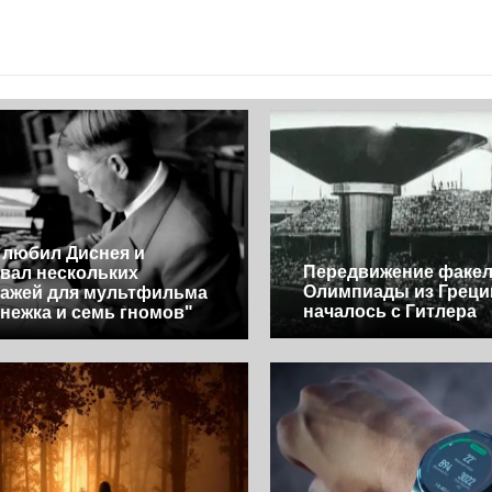
 любил Диснея и
Передвижение факе
вал нескольких
Олимпиады из Греци
ажей для мультфильма
началось с Гитлера
нежка и семь гномов"