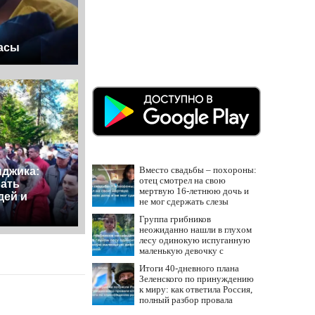
часы
Вместо свадьбы – похороны:
нджика:
отец смотрел на свою
рать
мертвую 16-летнюю дочь и
дей и
не мог сдержать слезы
Группа грибников
неожиданно нашли в глухом
лесу одинокую испуганную
маленькую девочку с
игрушкой
Итоги 40-дневного плана
Зеленского по принуждению
к миру: как ответила Россия,
полный разбор провала
операции Украины от