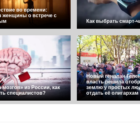
ствие во времени:
з женщины о встрече с
ым
Как выбрать смарт-
Новый генплан Геле
власть решила отоб
а мозгов» из России, как
землю у простых лю
ть специалистов?
отдать её олигархам