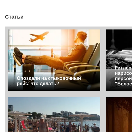
Статьи
Гитлер
нарисо
Опоздали на стыковочный
персон
рейс: что делать?
"Белос