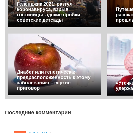
Геленджик 2021: разгул
коронавируса, взрыв
Путеше
гостиницы, адские пробки,
расска
советские детсады
прошл
Диабет или генетическая
предрасположенность к этому
заболеванию – еще не
«Утечк
приговор
удержа
Последние комментарии