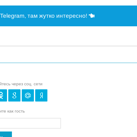
Telegram, там жутко интересно!
йтесь через соц. сети
те как гость
ти