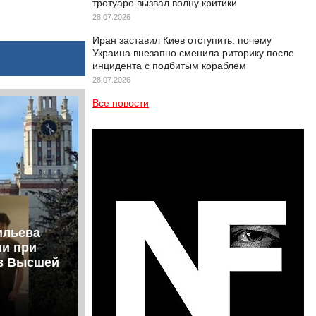
тротуаре вызвал волну критики
28.07.2026
Иран заставил Киев отступить: почему
Украина внезапно сменила риторику после
инцидента с подбитым кораблем
28.07.2026
Все новости
ильева
ии при
ов Высшей