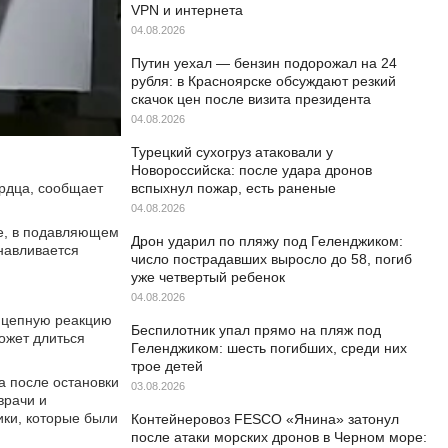
VPN и интернета
04.08.2026
Путин уехал — бензин подорожал на 24
рубля: в Красноярске обсуждают резкий
скачок цен после визита президента
04.08.2026
Турецкий сухогруз атаковали у
Новороссийска: после удара дронов
ердца, сообщает
вспыхнул пожар, есть раненые
04.08.2026
е, в подавляющем
Дрон ударил по пляжу под Геленджиком:
анавливается
число пострадавших выросло до 58, погиб
уже четвертый ребенок
04.08.2026
т цепную реакцию
Беспилотник упал прямо на пляж под
может длиться
Геленджиком: шесть погибших, среди них
трое детей
а после остановки
03.08.2026
врачи и
ики, которые были
Контейнеровоз FESCO «Янина» затонул
после атаки морских дронов в Черном море: