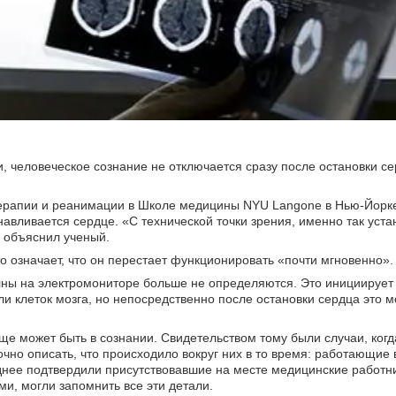
 человеческое сознание не отключается сразу после остановки с
терапии и реанимации в Школе медицины NYU Langone в Нью-Йорк
навливается сердце. «С технической точки зрения, именно так уст
 объяснил ученый.
 это означает, что он перестает функционировать «почти мгновенно».
олны на электромониторе больше не определяются. Это инициируе
ли клеток мозга, но непосредственно после остановки сердца это 
еще может быть в сознании. Свидетельством тому были случаи, когд
чно описать, что происходило вокруг них в то время: работающие 
зднее подтвердили присутствовавшие на месте медицинские работн
ми, могли запомнить все эти детали.