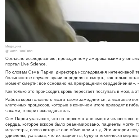
Медицина
@ Фото: YouTube
Согласно исследованию, проведенному американскими учеными,
портал Live Science.
По словам Сэма Парни, директора исследования интенсивной 
большинстве случаев врачи определяют смерть, как только оста
момент смерти: все основано на прекращении сердцебиения», -
Как только это происходит, кровь перестает поступать в мозг, а
Работа коры головного мозга также замедляется, а мозговые в
клеточных процессов, которые в конечном итоге приводят к гибе
часами, говорит исследователь.
Сэм Парни указывает, что на первом этапе смерти человек все 
сердца, которое вскоре было реанимировано, пациенты могли то
медсестры, слова которые они обменяли и т. д. Эти истории по
удивлены, услышав, что их пациенты, будучи технически мертвы