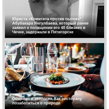
Юриста «Комитета против пыток»*
Абубакара Янгулбаева, который ранее
заявил о похищении его 40 близких в
Чечне, задержали в Пятигорске
Общепит и экология. Как ресторану
позаботиться о природе