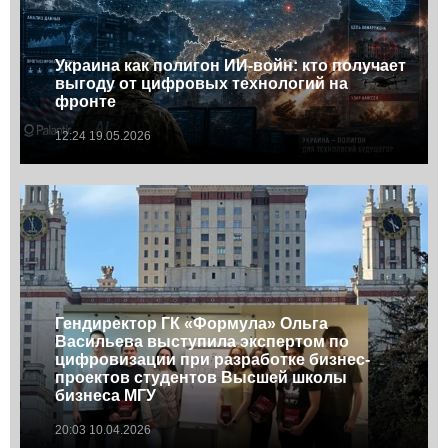
Украина как полигон ИИ-войн: кто получает
выгоду от цифровых технологий на
фронте
12:24 19.05.2026
Гендиректор ГК «Формула» Ольга
Васильева выступила экспертом по
цифровизации при разработке бизнес-
проектов студентов Высшей школы
бизнеса МГУ
20:03 10.04.2026