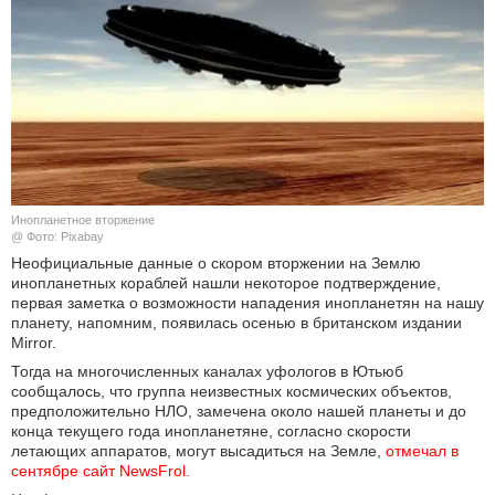
КУЛЬТУРА
НАУКА
СПОРТ
ШОУ-БИЗНЕС
Инопланетное вторжение
@ Фото: Pixabay
АВТО И МОТО
Неофициальные данные о скором вторжении на Землю
инопланетных кораблей нашли некоторое подтверждение,
ЭГОИЗМ
первая заметка о возможности нападения инопланетян на нашу
планету, напомним, появилась осенью в британском издании
Mirror.
БЛОГ
Тогда на многочисленных каналах уфологов в Ютьюб
сообщалось, что группа неизвестных космических объектов,
предположительно НЛО, замечена около нашей планеты и до
конца текущего года инопланетяне, согласно скорости
летающих аппаратов, могут высадиться на Земле,
отмечал в 
сентябре сайт NewsFrol.