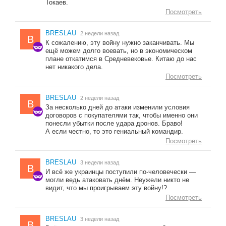
Токаев.
Посмотреть
BRESLAU
2 недели назад
B
К сожалению, эту войну нужно заканчивать. Мы
ещё можем долго воевать, но в экономическом
плане откатимся в Средневековье. Китаю до нас
нет никакого дела.
Посмотреть
BRESLAU
2 недели назад
B
За несколько дней до атаки изменили условия
договоров с покупателями так, чтобы именно они
понесли убытки после удара дронов. Браво!
А если честно, то это гениальный командир.
Посмотреть
BRESLAU
3 недели назад
B
И всё же украинцы поступили по-человечески —
могли ведь атаковать днём. Неужели никто не
видит, что мы проигрываем эту войну!?
Посмотреть
BRESLAU
3 недели назад
B