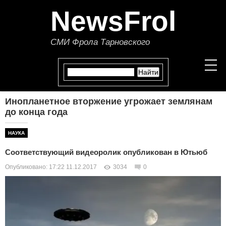
NewsFrol
СМИ Фрола Тарновского
Инопланетное вторжение угрожает землянам
НОВОСТИ
до конца года
СТАТЬИ
НАУКА
Соответствующий видеоролик опубликован в Ютьюб
ПОЛИТИКА
Опубликовано: 17:22 11.12.2017
3034
0
ЭКОНОМИКА
В МИРЕ
ОБЩЕСТВО