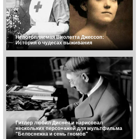
Непотопляемая Виолетта Джессоп:
История о чудесах выживания
Гитлер любил Диснея и нарисовал
нескольких персонажей для мультфильма
"Белоснежка и семь гномов"