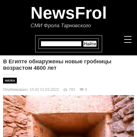
NewsFrol
СМИ Фрола Тарновского
В Египте обнаружены новые гробницы
НОВОСТИ
возрастом 4600 лет
СТАТЬИ
НАУКА
Опубликовано: 15:42 21.03.2022
793
0
ПОЛИТИКА
ЭКОНОМИКА
В МИРЕ
ОБЩЕСТВО