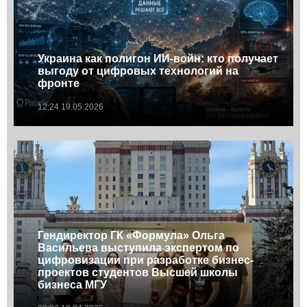
Украина как полигон ИИ-войн: кто получает
выгоду от цифровых технологий на
фронте
12:24 19.05.2026
Гендиректор ГК «Формула» Ольга
Васильева выступила экспертом по
цифровизации при разработке бизнес-
проектов студентов Высшей школы
бизнеса МГУ