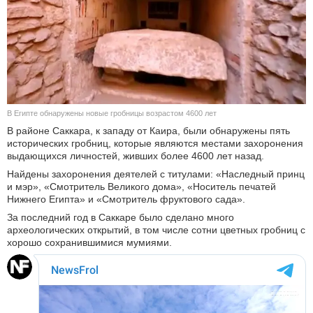
КУЛЬТУРА
НАУКА
СПОРТ
В Египте обнаружены новые гробницы возрастом 4600 лет
ШОУ-БИЗНЕС
В районе Саккара, к западу от Каира, были обнаружены пять
исторических гробниц, которые являются местами захоронения
АВТО И МОТО
выдающихся личностей, живших более 4600 лет назад.
Найдены захоронения деятелей с титулами: «Наследный принц
ЭГОИЗМ
и мэр», «Смотритель Великого дома», «Носитель печатей
Нижнего Египта» и «Смотритель фруктового сада».
БЛОГ
За последний год в Саккаре было сделано много
археологических открытий, в том числе сотни цветных гробниц с
хорошо сохранившимися мумиями.