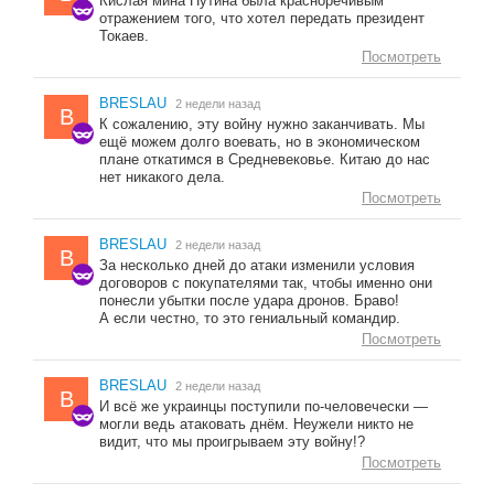
Кислая мина Путина была красноречивым
отражением того, что хотел передать президент
Токаев.
Посмотреть
BRESLAU
2 недели назад
B
К сожалению, эту войну нужно заканчивать. Мы
ещё можем долго воевать, но в экономическом
плане откатимся в Средневековье. Китаю до нас
нет никакого дела.
Посмотреть
BRESLAU
2 недели назад
B
За несколько дней до атаки изменили условия
договоров с покупателями так, чтобы именно они
понесли убытки после удара дронов. Браво!
А если честно, то это гениальный командир.
Посмотреть
BRESLAU
2 недели назад
B
И всё же украинцы поступили по-человечески —
могли ведь атаковать днём. Неужели никто не
видит, что мы проигрываем эту войну!?
Посмотреть