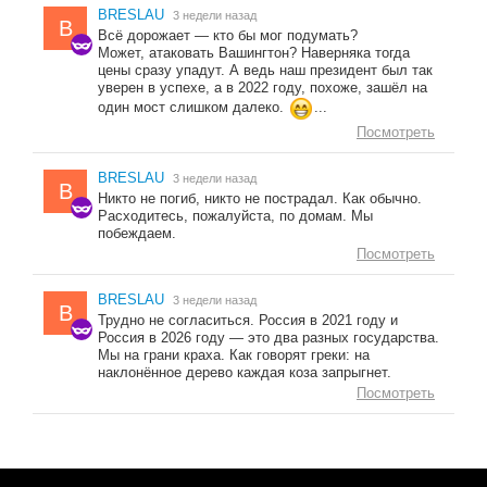
BRESLAU
3 недели назад
B
Всё дорожает — кто бы мог подумать?
Может, атаковать Вашингтон? Наверняка тогда
цены сразу упадут. А ведь наш президент был так
уверен в успехе, а в 2022 году, похоже, зашёл на
один мост слишком далеко.
...
Посмотреть
BRESLAU
3 недели назад
B
Никто не погиб, никто не пострадал. Как обычно.
Расходитесь, пожалуйста, по домам. Мы
побеждаем.
Посмотреть
BRESLAU
3 недели назад
B
Трудно не согласиться. Россия в 2021 году и
Россия в 2026 году — это два разных государства.
Мы на грани краха. Как говорят греки: на
наклонённое дерево каждая коза запрыгнет.
Посмотреть