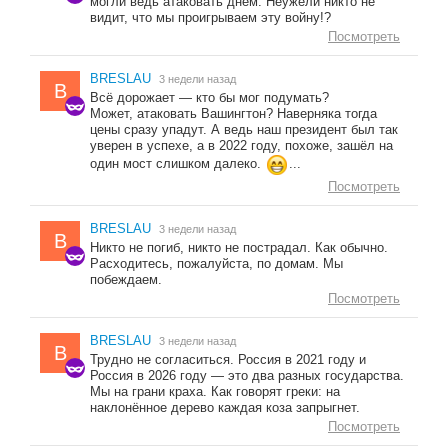
могли ведь атаковать днём. Неужели никто не
видит, что мы проигрываем эту войну!?
Посмотреть
BRESLAU
3 недели назад
B
Всё дорожает — кто бы мог подумать?
Может, атаковать Вашингтон? Наверняка тогда
цены сразу упадут. А ведь наш президент был так
уверен в успехе, а в 2022 году, похоже, зашёл на
один мост слишком далеко.
...
Посмотреть
BRESLAU
3 недели назад
B
Никто не погиб, никто не пострадал. Как обычно.
Расходитесь, пожалуйста, по домам. Мы
побеждаем.
Посмотреть
BRESLAU
3 недели назад
B
Трудно не согласиться. Россия в 2021 году и
Россия в 2026 году — это два разных государства.
Мы на грани краха. Как говорят греки: на
наклонённое дерево каждая коза запрыгнет.
Посмотреть