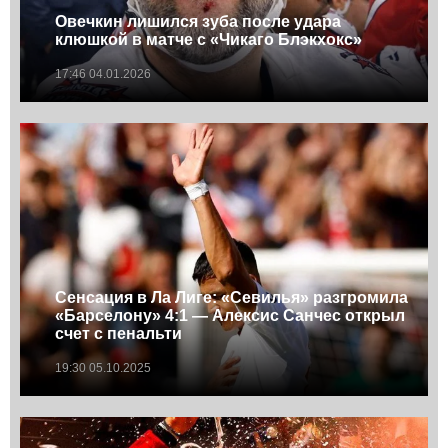
Овечкин лишился зуба после удара
клюшкой в матче с «Чикаго Блэкхокс»
17:46 04.01.2026
Сенсация в Ла Лиге: «Севилья» разгромила
«Барселону» 4:1 — Алексис Санчес открыл
счет с пенальти
19:30 05.10.2025