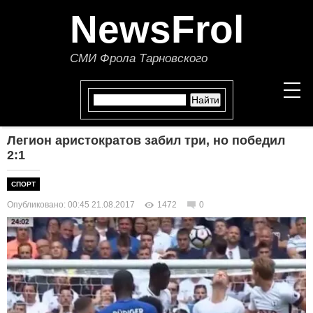
NewsFrol
СМИ Фрола Тарновского
Легион аристократов забил три, но победил
НОВОСТИ
2:1
СТАТЬИ
СПОРТ
Опубликовано: 00:45 21.08.2017
1472
0
ПОЛИТИКА
ЭКОНОМИКА
В МИРЕ
ОБЩЕСТВО