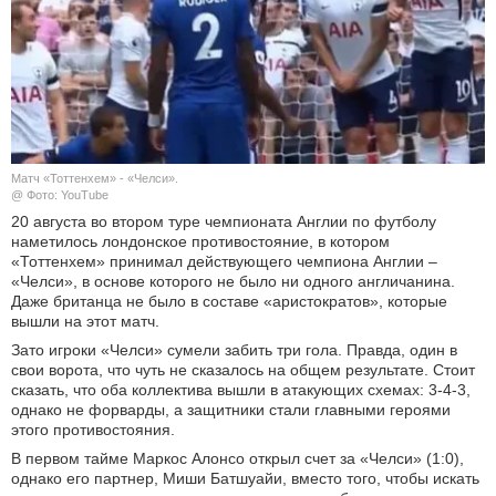
КУЛЬТУРА
НАУКА
СПОРТ
Матч «Тоттенхем» - «Челси».
ШОУ-БИЗНЕС
@ Фото: YouTube
20 августа во втором туре чемпионата Англии по футболу
наметилось лондонское противостояние, в котором
АВТО И МОТО
«Тоттенхем» принимал действующего чемпиона Англии –
«Челси», в основе которого не было ни одного англичанина.
ЭГОИЗМ
Даже британца не было в составе «аристократов», которые
вышли на этот матч.
БЛОГ
Зато игроки «Челси» сумели забить три гола. Правда, один в
свои ворота, что чуть не сказалось на общем результате. Стоит
сказать, что оба коллектива вышли в атакующих схемах: 3-4-3,
однако не форварды, а защитники стали главными героями
этого противостояния.
В первом тайме Маркос Алонсо открыл счет за «Челси» (1:0),
однако его партнер, Миши Батшуайи, вместо того, чтобы искать