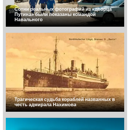
Сотни реальных фотографий из «дворца
Путина» были показаны командой
Навального
Трагическая судьба кораблей названных в
честь адмирала Нахимова