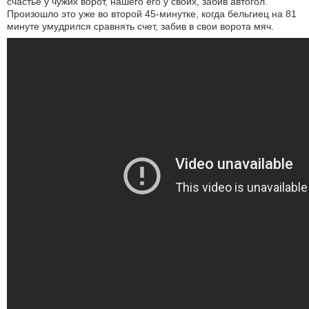
счастье у чужих ворот, нашего его у своих, забив автогол.
Произошло это уже во второй 45-минутке, когда бельгиец на 81
минуте умудрился сравнять счет, забив в свои ворота мяч.