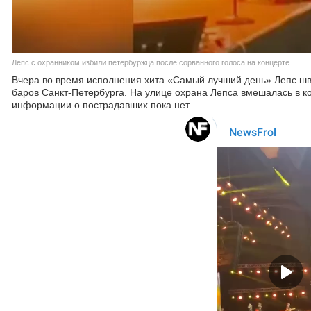
Лепс с охранником избили петербуржца после сорванного голоса на концерте
Вчера во время исполнения хита «Самый лучший день» Лепс швы
баров Санкт-Петербурга. На улице охрана Лепса вмешалась в к
информации о пострадавших пока нет.