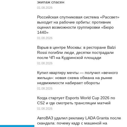
экипаж спасен
01.08.2026
Российская спутниковая система «Рассвет»
выходит на рабочие орбиты: противник
оценил возможности группировки «Бюро
1440»
01.08.2026
Взрыв в центре Москвы: в ресторане Balzi
Rossi погибли люди, десятки пострадали
после ЧП на Кудринской площади
01.08.2026
Купил квартиру мечты — получил «вечного
жильца»: новая схема обмана на рынке
недвижимости набирает обороты
01.08.2026
Когда стартует Esports World Cup 2026 по
CS2 и где смотреть трансляции матчей
01.08.2026
АвтоВАЗ удалил рекламу LADA Granta после
скандала: почему кадр с машиной на