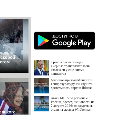
скорой
егом
Органы для пересадки
«черные трансплантологи»
извлекали у еще живых
пациентов
Миронов призвал Минюст и
Генпрокуратуру РФ изучить
деятельность партии Яблоко
Атаки БПЛА по регионам
России, последние новости на
7 августа 2026: последствия,
атаки на склады Wildberries,
еликого
состояние пострадавших