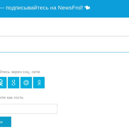
— подписывайтесь на NewsFrol!
йтесь через соц. сети
те как гость
ти