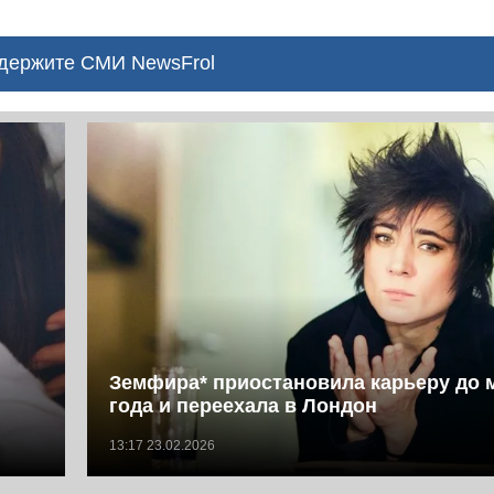
ержите СМИ NewsFrol
Земфира* приостановила карьеру до 
года и переехала в Лондон
13:17 23.02.2026