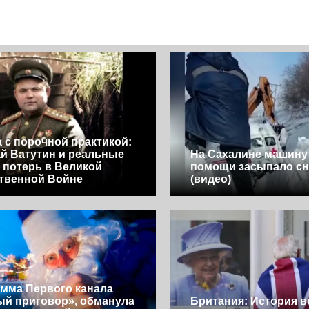
 с порочной практикой:
й Ватутин и реальные
На Сахалине машину 
потерь в Великой
помощи засыпало сн
твенной Войне
(видео)
мма Первого канала
й приговор», обманула
Британия: История в