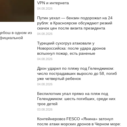
VPN и интернета
04.08.2026
Путин уехал — бензин подорожал на 24
рубля: в Красноярске обсуждают резкий
скачок цен после визита президента
дебош в одном из
04.08.2026
 Официальной
Турецкий сухогруз атаковали у
Новороссийска: после удара дронов
вспыхнул пожар, есть раненые
04.08.2026
Дрон ударил по пляжу под Геленджиком:
число пострадавших выросло до 58, погиб
уже четвертый ребенок
04.08.2026
Беспилотник упал прямо на пляж под
Геленджиком: шесть погибших, среди них
трое детей
03.08.2026
Контейнеровоз FESCO «Янина» затонул
после атаки морских дронов в Черном море: