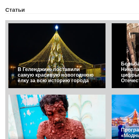
Статьи
Борьба
В Геленджике поставили
Никола
самую красивую новогоднюю
цифры 
ёлку за всю историю города
Отечес
Програ
«Модны