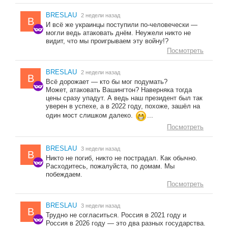
BRESLAU
2 недели назад
B
И всё же украинцы поступили по-человечески —
могли ведь атаковать днём. Неужели никто не
видит, что мы проигрываем эту войну!?
Посмотреть
BRESLAU
2 недели назад
B
Всё дорожает — кто бы мог подумать?
Может, атаковать Вашингтон? Наверняка тогда
цены сразу упадут. А ведь наш президент был так
уверен в успехе, а в 2022 году, похоже, зашёл на
один мост слишком далеко.
...
Посмотреть
BRESLAU
3 недели назад
B
Никто не погиб, никто не пострадал. Как обычно.
Расходитесь, пожалуйста, по домам. Мы
побеждаем.
Посмотреть
BRESLAU
3 недели назад
B
Трудно не согласиться. Россия в 2021 году и
Россия в 2026 году — это два разных государства.