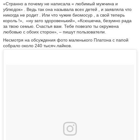
«Странно а почему не написала « любимый мужчина и
ублюдок» . Ведь так она называла всех детей , и заявляла что
никогда не родит . Или что чужие биомосур , а свой теперь
король !», «ну зато здоровенький», «Ксюшечка, безумно рада
за твою семью. Счастья вам. Тебе повезло ты окружена
любовью с обоих сторон», – пишут пользователи.
Несмотря на обсуждения фото маленького Платона с папой
собрало около 240 тысяч лайков.