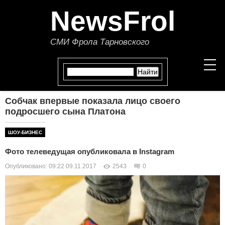
NewsFrol
СМИ Фрола Тарновского
Собчак впервые показала лицо своего
НОВОСТИ
подросшего сына Платона
СТАТЬИ
ШОУ-БИЗНЕС
Фото телеведущая опубликовала в Instagram
ПОЛИТИКА
Опубликовано: 09:22 09.11.2017
2543
0
ЭКОНОМИКА
В МИРЕ
ОБЩЕСТВО