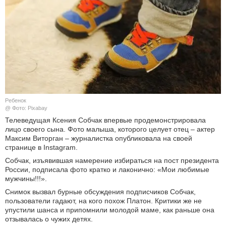
КУЛЬТУРА
НАУКА
СПОРТ
ШОУ-БИЗНЕС
Ребенок
@ Фото: Pixabay
АВТО И МОТО
Телеведущая Ксения Собчак впервые продемонстрировала
лицо своего сына. Фото малыша, которого целует отец – актер
ЭГОИЗМ
Максим Виторган – журналистка опубликовала на своей
странице в Instagram.
БЛОГ
Собчак, изъявившая намерение избираться на пост президента
России, подписала фото кратко и лаконично: «Мои любимые
мужчины!!!».
Cнимок вызвал бурные обсуждения подписчиков Собчак,
пользователи гадают, на кого похож Платон. Критики же не
упустили шанса и припомнили молодой маме, как раньше она
отзывалась о чужих детях.