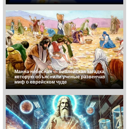
Манна небесная — библейская загадка,
которую объяснили ученые развенчав
миф о еврейском чуде