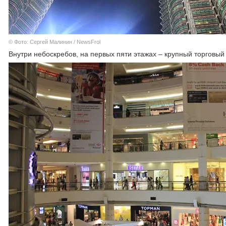
© Фото: Сергей Малинин / NewsFrol
Внутри небоскребов, на первых пяти этажах – крупный торговый