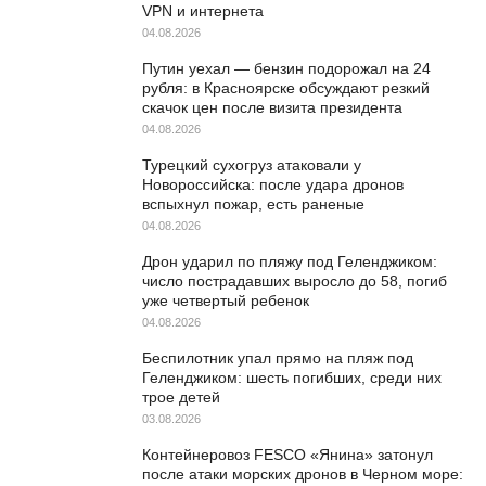
VPN и интернета
04.08.2026
Путин уехал — бензин подорожал на 24
рубля: в Красноярске обсуждают резкий
скачок цен после визита президента
04.08.2026
Турецкий сухогруз атаковали у
Новороссийска: после удара дронов
вспыхнул пожар, есть раненые
04.08.2026
Дрон ударил по пляжу под Геленджиком:
число пострадавших выросло до 58, погиб
уже четвертый ребенок
04.08.2026
Беспилотник упал прямо на пляж под
Геленджиком: шесть погибших, среди них
трое детей
03.08.2026
Контейнеровоз FESCO «Янина» затонул
после атаки морских дронов в Черном море: