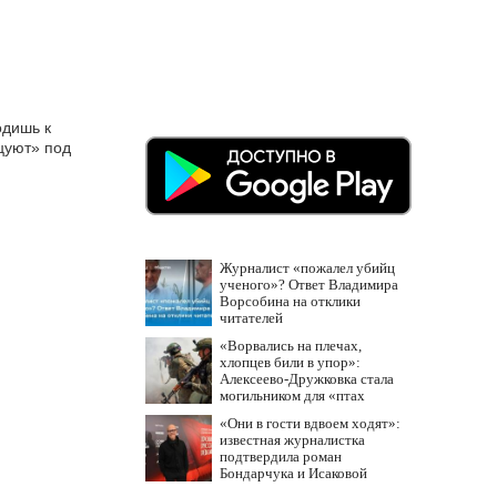
одишь к
цуют» под
Журналист «пожалел убийц
ученого»? Ответ Владимира
Ворсобина на отклики
читателей
«Ворвались на плечах,
хлопцев били в упор»:
Алексеево-Дружковка стала
могильником для «птах
Мадьяра»
«Они в гости вдвоем ходят»:
известная журналистка
подтвердила роман
Бондарчука и Исаковой