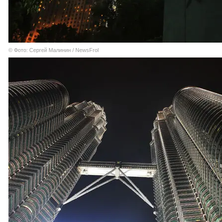
© Фото: Сергей Малинин / NewsFrol