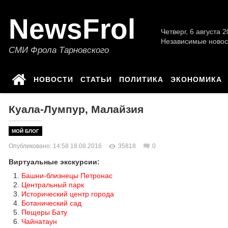
NewsFrol
Четверг, 6 августа 2
Независимые новос
СМИ Фрола Тарновского
НОВОСТИ
СТАТЬИ
ПОЛИТИКА
ЭКОНОМИКА
Куала-Лумпур, Малайзия
МОЙ БЛОГ
Опубликовано: 14:58 18.08.2016
35818
0
Виртуальные экскурсии:
Башни-близнецы Петронас
Центральный парк
Исторический центр города
Ботанический сад
Пещеры Бату
Чайнатаун