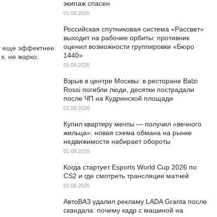
экипаж спасен
01.08.2026
Российская спутниковая система «Рассвет»
выходит на рабочие орбиты: противник
оценил возможности группировки «Бюро
т еще эффектнее.
1440»
к. не жарко.
01.08.2026
Взрыв в центре Москвы: в ресторане Balzi
Rossi погибли люди, десятки пострадали
после ЧП на Кудринской площади
01.08.2026
Купил квартиру мечты — получил «вечного
жильца»: новая схема обмана на рынке
недвижимости набирает обороты
01.08.2026
Когда стартует Esports World Cup 2026 по
CS2 и где смотреть трансляции матчей
01.08.2026
АвтоВАЗ удалил рекламу LADA Granta после
скандала: почему кадр с машиной на