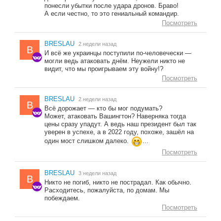
понесли убытки после удара дронов. Браво!
А если честно, то это гениальный командир.
Посмотреть
BRESLAU
2 недели назад
B
И всё же украинцы поступили по-человечески —
могли ведь атаковать днём. Неужели никто не
видит, что мы проигрываем эту войну!?
Посмотреть
BRESLAU
2 недели назад
B
Всё дорожает — кто бы мог подумать?
Может, атаковать Вашингтон? Наверняка тогда
цены сразу упадут. А ведь наш президент был так
уверен в успехе, а в 2022 году, похоже, зашёл на
один мост слишком далеко.
...
Посмотреть
BRESLAU
3 недели назад
B
Никто не погиб, никто не пострадал. Как обычно.
Расходитесь, пожалуйста, по домам. Мы
побеждаем.
Посмотреть