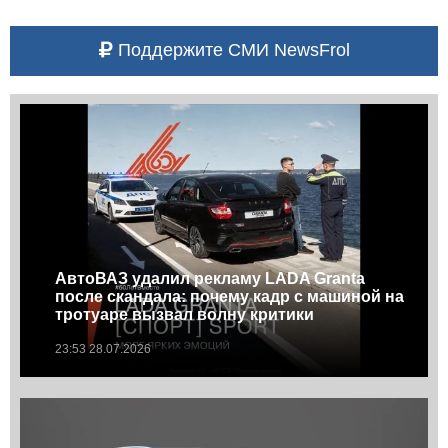
Поддержите СМИ NewsFrol
АвтоВАЗ удалил рекламу LADA Granta
после скандала: почему кадр с машиной на
тротуаре вызвал волну критики
23:53 28.07.2026