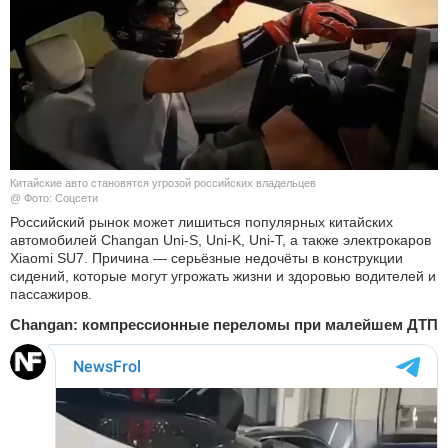
КУЛЬТУРА
НАУКА
СПОРТ
ШОУ-БИЗНЕС
Китайские авто становятся угрозой российских владельцев
@ Фото: Соцсети
АВТО И МОТО
Российский рынок может лишиться популярных китайских
автомобилей Changan Uni-S, Uni-K, Uni-T, а также электрокаров
Xiaomi SU7. Причина — серьёзные недочёты в конструкции
ЭГОИЗМ
сидений, которые могут угрожать жизни и здоровью водителей и
пассажиров.
БЛОГ
Changan: компрессионные переломы при малейшем ДТП