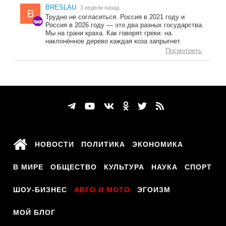
BRESLAU
3 недели назад
B
Трудно не согласиться. Россия в 2021 году и
Россия в 2026 году — это два разных государства.
Мы на грани краха. Как говорят греки: на
наклонённое дерево каждая коза запрыгнет.
Посмотреть
НОВОСТИ
ПОЛИТИКА
ЭКОНОМИКА
В МИРЕ
ОБЩЕСТВО
КУЛЬТУРА
НАУКА
СПОРТ
ШОУ-БИЗНЕС
АВТО И МОТО
ЭГОИЗМ
МОЙ БЛОГ