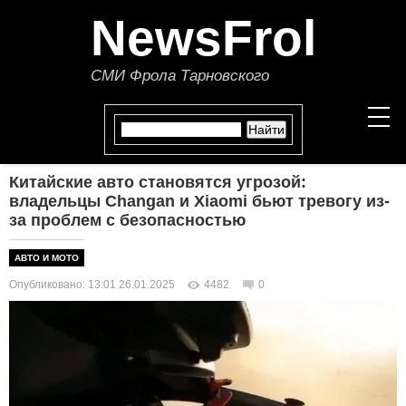
NewsFrol
СМИ Фрола Тарновского
Китайские авто становятся угрозой:
НОВОСТИ
владельцы Changan и Xiaomi бьют тревогу из-
за проблем с безопасностью
СТАТЬИ
АВТО И МОТО
ПОЛИТИКА
Опубликовано: 13:01 26.01.2025
4482
0
ЭКОНОМИКА
В МИРЕ
ОБЩЕСТВО