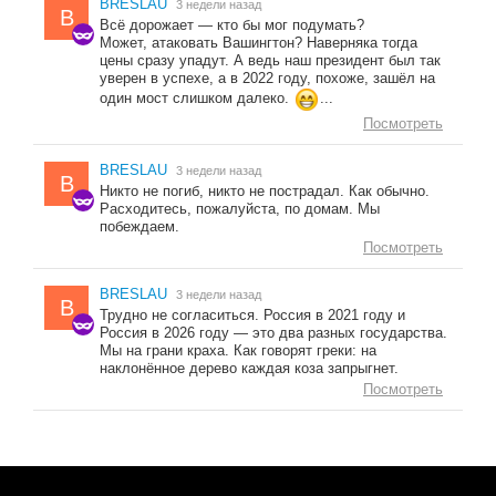
BRESLAU
3 недели назад
B
Всё дорожает — кто бы мог подумать?
Может, атаковать Вашингтон? Наверняка тогда
цены сразу упадут. А ведь наш президент был так
уверен в успехе, а в 2022 году, похоже, зашёл на
один мост слишком далеко.
...
Посмотреть
BRESLAU
3 недели назад
B
Никто не погиб, никто не пострадал. Как обычно.
Расходитесь, пожалуйста, по домам. Мы
побеждаем.
Посмотреть
BRESLAU
3 недели назад
B
Трудно не согласиться. Россия в 2021 году и
Россия в 2026 году — это два разных государства.
Мы на грани краха. Как говорят греки: на
наклонённое дерево каждая коза запрыгнет.
Посмотреть