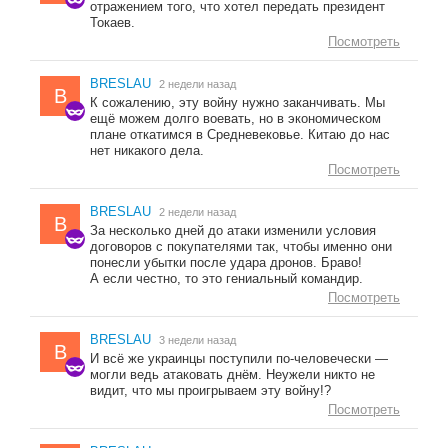
отражением того, что хотел передать президент
Токаев.
Посмотреть
BRESLAU
2 недели назад
B
К сожалению, эту войну нужно заканчивать. Мы
ещё можем долго воевать, но в экономическом
плане откатимся в Средневековье. Китаю до нас
нет никакого дела.
Посмотреть
BRESLAU
2 недели назад
B
За несколько дней до атаки изменили условия
договоров с покупателями так, чтобы именно они
понесли убытки после удара дронов. Браво!
А если честно, то это гениальный командир.
Посмотреть
BRESLAU
3 недели назад
B
И всё же украинцы поступили по-человечески —
могли ведь атаковать днём. Неужели никто не
видит, что мы проигрываем эту войну!?
Посмотреть