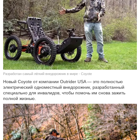
КУЛЬТУРА
НАУКА
СПОРТ
ШОУ-БИЗНЕС
АВТО И МОТО
Разработан самый лёгкий внедорожник в мире - Coyote
Новый Coyote от компании Outrider USA — это полностью
ЭГОИЗМ
электрический одноместный внедорожник, разработанный
специально для инвалидов, чтобы помочь им снова зажить
БЛОГ
полной жизнью.