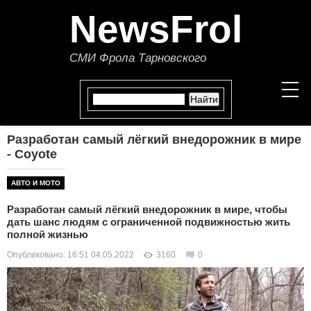
NewsFrol
СМИ Фрола Тарновского
Разработан самый лёгкий внедорожник в мире
НОВОСТИ
- Coyote
СТАТЬИ
АВТО И МОТО
Разработан самый лёгкий внедорожник в мире, чтобы
ПОЛИТИКА
дать шанс людям с ограниченной подвижностью жить
полной жизнью
ЭКОНОМИКА
Опубликовано: 16:51 04.05.2022
3160
0
В МИРЕ
ОБЩЕСТВО