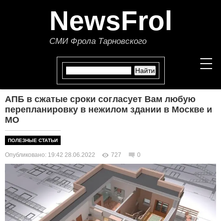
NewsFrol
СМИ Фрола Тарновского
АПБ в сжатые сроки согласует Вам любую
НОВОСТИ
перепланировку в нежилом здании в Москве и
МО
СТАТЬИ
ПОЛЕЗНЫЕ СТАТЬИ
ПОЛИТИКА
Опубликовано: 19:42 28.06.2022
727
0
ЭКОНОМИКА
В МИРЕ
ОБЩЕСТВО