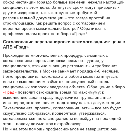
обход инстанций гораздо больше времени, нежели настоящий
специалист в этом деле. Затянутые сроки могут приводить к
другим издержкам, так как отсутствие требуемой
разрешительной документации – это всегда простой на
стройплощадке. Как решить вопрос с согласованием
перепланировки максимально быстро? Обратиться к
профессионалам проектного бюро «Град»!
Согласование перепланировки нежилого здания: цена в
АПБ «Град»
Прохождение многочисленных процедур, связанных с
согласованием перепланировки нежилого здания, у
специалистов, отлично знающих регламенты и требования
законодательства, в Москве занимает порядка 4-6 месяцев.
Легко представить, насколько эта работа может затянуться,
если ее выполнением займется неискушенный в столь
специфичных вопросах владелец объекта. Обращение в бюро
«Град»
позволит сэкономить время по максимуму: к
выполнению задачи сразу подключится группа опытных
инженеров, которая начнет подготовку пакета документации.
Техзаключения, проекты, согласования, акты – все это будет
скрупулезно собираться, проверяться, утверждаться,
согласовываться, пока специалисты не выйдут на последний
этап – подачу документов в стройнадзор.
Но и на этом помощь профессионалов не завершится: они