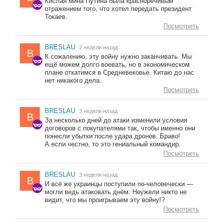
Кислая мина Путина была красноречивым
отражением того, что хотел передать президент
Токаев.
Посмотреть
BRESLAU
2 недели назад
B
К сожалению, эту войну нужно заканчивать. Мы
ещё можем долго воевать, но в экономическом
плане откатимся в Средневековье. Китаю до нас
нет никакого дела.
Посмотреть
BRESLAU
3 недели назад
B
За несколько дней до атаки изменили условия
договоров с покупателями так, чтобы именно они
понесли убытки после удара дронов. Браво!
А если честно, то это гениальный командир.
Посмотреть
BRESLAU
3 недели назад
B
И всё же украинцы поступили по-человечески —
могли ведь атаковать днём. Неужели никто не
видит, что мы проигрываем эту войну!?
Посмотреть